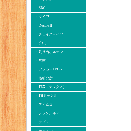
・ ZBC
・ ダイワ
・ Double.H
・ チェイスベイツ
・ 痴虫
・ 釣り吉ホルモン
・ 常吉
・ ツッガーFROG
・ 椿研究所
・ TEX（テックス）
・ THタックル
・ ティムコ
・ テッケルルアー
・ デプス
・ デュエル