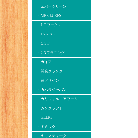
・ エバーグリーン
・ MPB LURES
・ L.T.ワークス
・ ENGINE
・ O.S.P
・ ONプラニング
・ ガイア
・ 開発クランク
・ 霞デザイン
・ カハラジャパン
・ カリフォルニアワーム
・ ガンクラフト
・ GEEKS
・ ギミック
・ キャスティーク