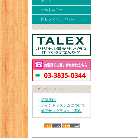
・ 中 古
・ ソルトルアー
・ 釣りフェスティバル
▼ フリーページ
・
店舗案内
・
ポイントシステムについて
・
偏光サングラスのご案内