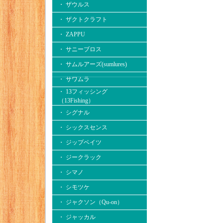
・ ザウルス
・ ザクトクラフト
・ ZAPPU
・ サニーブロス
・ サムルアーズ(sumlures)
・ サワムラ
・ 13フィッシング
（13Fishing）
・ シグナル
・ シックスセンス
・ ジップベイツ
・ ジークラック
・ シマノ
・ シモツケ
・ ジャクソン（Qu-on）
・ ジャッカル