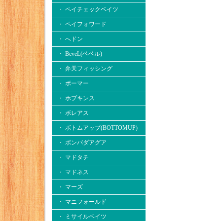
・ ペイチェックベイツ
・ ペイフォワード
・ へドン
・ BeveL(ベベル)
・ 弁天フィッシング
・ ボーマー
・ ホプキンス
・ ボレアス
・ ボトムアップ(BOTTOMUP)
・ ボンバダアグア
・ マドタチ
・ マドネス
・ マーズ
・ マニフォールド
・ ミサイルベイツ