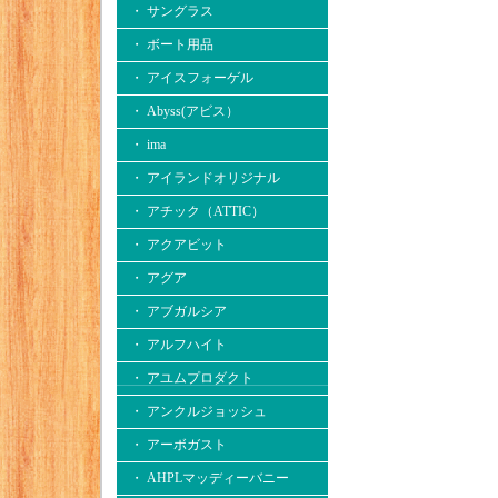
・ サングラス
・ ボート用品
・ アイスフォーゲル
・ Abyss(アビス）
・ ima
・ アイランドオリジナル
・ アチック（ATTIC）
・ アクアビット
・ アグア
・ アブガルシア
・ アルフハイト
・ アユムプロダクト
・ アンクルジョッシュ
・ アーボガスト
・ AHPLマッディーバニー