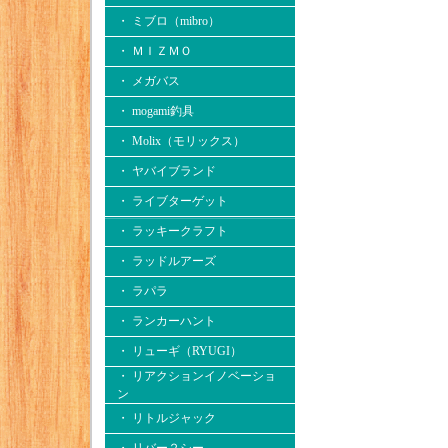
・ ミブロ（mibro）
・ ＭＩＺＭＯ
・ メガバス
・ mogami釣具
・ Molix（モリックス）
・ ヤバイブランド
・ ライブターゲット
・ ラッキークラフト
・ ラッドルアーズ
・ ラパラ
・ ランカーハント
・ リューギ（RYUGI）
・ リアクションイノベーショ
ン
・ リトルジャック