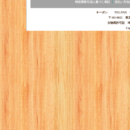
特定商取引法に基づく表記
｜
支払い方法
キーポン TEL/FAX 03-
〒101-0021 
古物商許可証 埼玉
Co