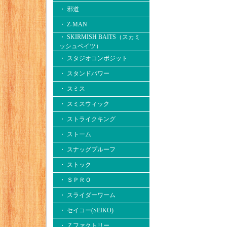
・ 邪道
・ Z-MAN
・ SKIRMISH BAITS（スカミ
ッシュベイツ）
・ スタジオコンポジット
・ スタンドパワー
・ スミス
・ スミスウィック
・ ストライクキング
・ ストーム
・ スナッグプルーフ
・ ストック
・ ＳＰＲＯ
・ スライダーワーム
・ セイコー(SEIKO)
・ Ｚファクトリー