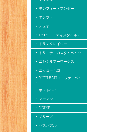
・ テンフィートアンダー
・ テンプト
・ デュオ
・ DSTYLE（ディスタイル）
・ ドランクレイジー
・ トリニティカスタムベイツ
・ ニシネルアーワークス
・ ニッコー化成
・ NITTI BAIT（ニッチ ベイ
ト）
・ ネットベイト
・ ノーマン
・ NOIKE
・ ノリーズ
・ バスパズル