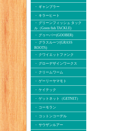
・ ギャンブラー
・ キラーヒート
・ グリーンフィッシュ タック
ル（Green fish TACKLE)
・ グゥーバー(GOOBER)
・ グラスルーツ(GRASS
ROOTS)
・ クワイエットファンク
・ グローデザインワークス
・ クリームワーム
・ ゲーリーヤマモト
・ ケイテック
・ ゲットネット（GETNET）
・ コーモラン
・ コットンコーデル
・ サウザンルアー