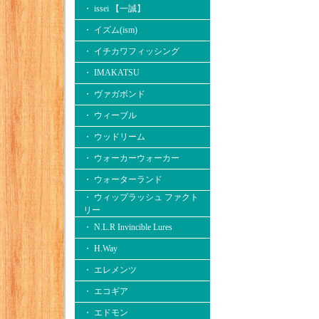
・ issei 【一誠】
・ イズム(ism)
・ イチカワフィッシング
・ IMAKATSU
・ ヴァガボンド
・ ウィーブル
・ ウッドリーム
・ ウォーカーウォーカー
・ ウォーターランド
・ ウィップラッシュ ファクト
リー
・ N.L.R Invincible Lures
・ H.Way
・ エレメンツ
・ エコギア
・ エドモン