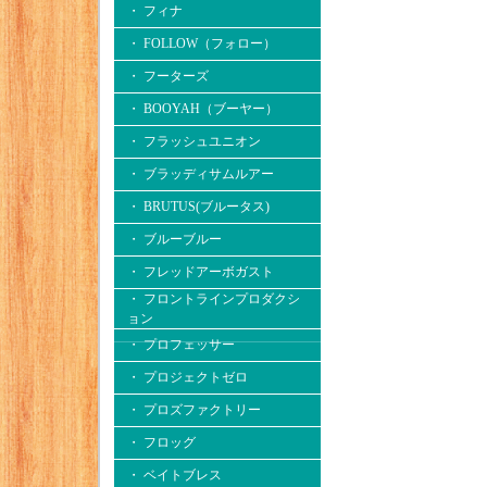
・ フィナ
・ FOLLOW（フォロー）
・ フーターズ
・ BOOYAH（ブーヤー）
・ フラッシュユニオン
・ ブラッディサムルアー
・ BRUTUS(ブルータス)
・ ブルーブルー
・ フレッドアーボガスト
・ フロントラインプロダクシ
ョン
・ プロフェッサー
・ プロジェクトゼロ
・ プロズファクトリー
・ フロッグ
・ ベイトブレス