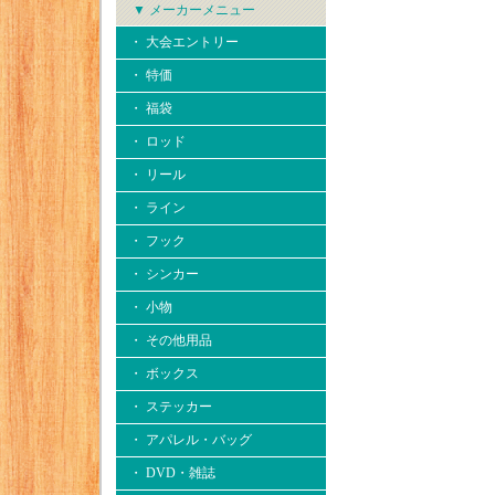
▼ メーカーメニュー
・ 大会エントリー
・ 特価
・ 福袋
・ ロッド
・ リール
・ ライン
・ フック
・ シンカー
・ 小物
・ その他用品
・ ボックス
・ ステッカー
・ アパレル・バッグ
・ DVD・雑誌