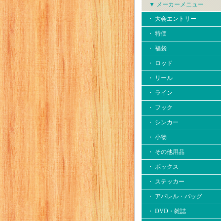
▼ メーカーメニュー
・ 大会エントリー
・ 特価
・ 福袋
・ ロッド
・ リール
・ ライン
・ フック
・ シンカー
・ 小物
・ その他用品
・ ボックス
・ ステッカー
・ アパレル・バッグ
・ DVD・雑誌