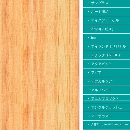
・ サングラス
・ ボート用品
・ アイスフォーゲル
・ Abyss(アビス）
・ ima
・ アイランドオリジナル
・ アチック（ATTIC）
・ アクアビット
・ アグア
・ アブガルシア
・ アルフハイト
・ アユムプロダクト
・ アンクルジョッシュ
・ アーボガスト
・ AHPLマッディーバニー