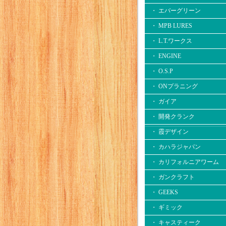
・ エバーグリーン
・ MPB LURES
・ L.T.ワークス
・ ENGINE
・ O.S.P
・ ONプラニング
・ ガイア
・ 開発クランク
・ 霞デザイン
・ カハラジャパン
・ カリフォルニアワーム
・ ガンクラフト
・ GEEKS
・ ギミック
・ キャスティーク