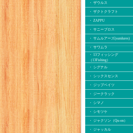
・ ザウルス
・ ザクトクラフト
・ ZAPPU
・ サニーブロス
・ サムルアーズ(sumlures)
・ サワムラ
・ 13フィッシング
（13Fishing）
・ シグナル
・ シックスセンス
・ ジップベイツ
・ ジークラック
・ シマノ
・ シモツケ
・ ジャクソン（Qu-on）
・ ジャッカル