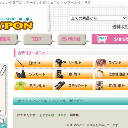
ッシング専門店【キーポン】のウェブショップへようこそ!!
ホーム
＞
ハンクル
＞
ハンクル ザッガー
[並び順を変更]
・おすすめ順
・価格順
・新着順
全 [1] 商品中 [1-1] 商品を表示しています。