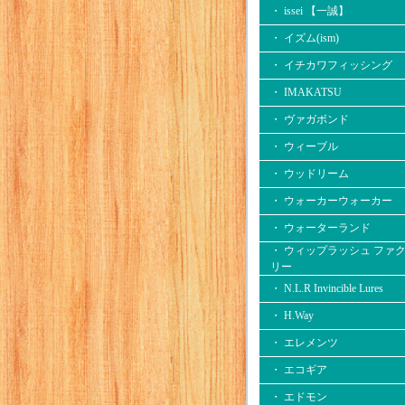
・ issei 【一誠】
・ イズム(ism)
・ イチカワフィッシング
・ IMAKATSU
・ ヴァガボンド
・ ウィーブル
・ ウッドリーム
・ ウォーカーウォーカー
・ ウォーターランド
・ ウィップラッシュ ファ
リー
・ N.L.R Invincible Lures
・ H.Way
・ エレメンツ
・ エコギア
・ エドモン