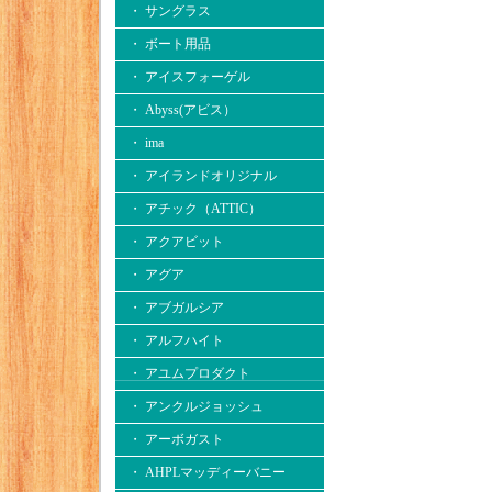
・ サングラス
・ ボート用品
・ アイスフォーゲル
・ Abyss(アビス）
・ ima
・ アイランドオリジナル
・ アチック（ATTIC）
・ アクアビット
・ アグア
・ アブガルシア
・ アルフハイト
・ アユムプロダクト
・ アンクルジョッシュ
・ アーボガスト
・ AHPLマッディーバニー