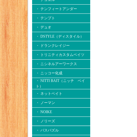
・ テンフィートアンダー
・ テンプト
・ デュオ
・ DSTYLE（ディスタイル）
・ ドランクレイジー
・ トリニティカスタムベイツ
・ ニシネルアーワークス
・ ニッコー化成
・ NITTI BAIT（ニッチ ベイ
ト）
・ ネットベイト
・ ノーマン
・ NOIKE
・ ノリーズ
・ バスパズル