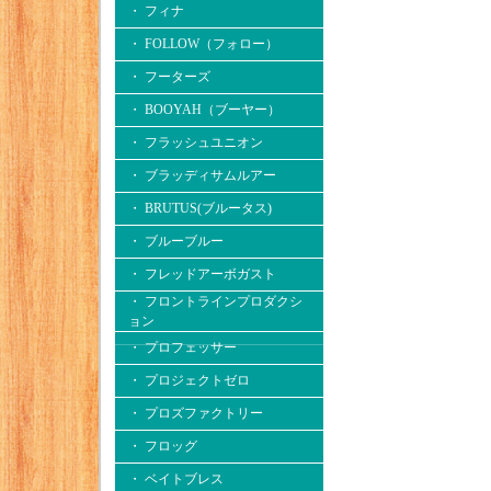
・ フィナ
・ FOLLOW（フォロー）
・ フーターズ
・ BOOYAH（ブーヤー）
・ フラッシュユニオン
・ ブラッディサムルアー
・ BRUTUS(ブルータス)
・ ブルーブルー
・ フレッドアーボガスト
・ フロントラインプロダクシ
ョン
・ プロフェッサー
・ プロジェクトゼロ
・ プロズファクトリー
・ フロッグ
・ ベイトブレス