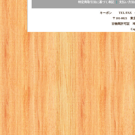
特定商取引法に基づく表記
｜
支払い方法
キーポン TEL/FAX 03-
〒101-0021 
古物商許可証 埼玉
Co