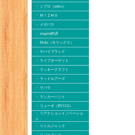
・ ミブロ（mibro）
・ ＭＩＺＭＯ
・ メガバス
・ mogami釣具
・ Molix（モリックス）
・ ヤバイブランド
・ ライブターゲット
・ ラッキークラフト
・ ラッドルアーズ
・ ラパラ
・ ランカーハント
・ リューギ（RYUGI）
・ リアクションイノベーショ
ン
・ リトルジャック