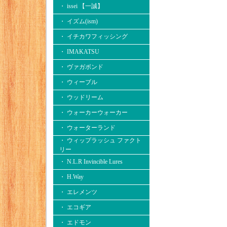
・ issei 【一誠】
・ イズム(ism)
・ イチカワフィッシング
・ IMAKATSU
・ ヴァガボンド
・ ウィーブル
・ ウッドリーム
・ ウォーカーウォーカー
・ ウォーターランド
・ ウィップラッシュ ファクト
リー
・ N.L.R Invincible Lures
・ H.Way
・ エレメンツ
・ エコギア
・ エドモン