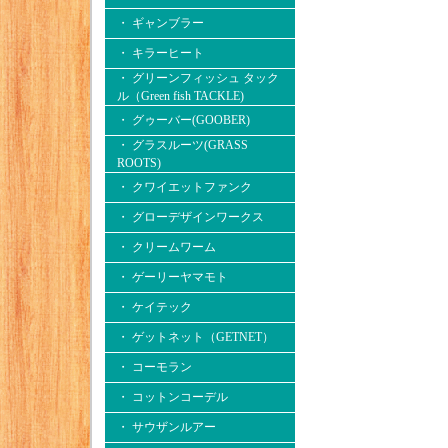
・ ギャンブラー
・ キラーヒート
・ グリーンフィッシュ タック
ル（Green fish TACKLE)
・ グゥーバー(GOOBER)
・ グラスルーツ(GRASS
ROOTS)
・ クワイエットファンク
・ グローデザインワークス
・ クリームワーム
・ ゲーリーヤマモト
・ ケイテック
・ ゲットネット（GETNET）
・ コーモラン
・ コットンコーデル
・ サウザンルアー