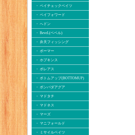
・ ペイチェックベイツ
・ ペイフォワード
・ へドン
・ BeveL(ベベル)
・ 弁天フィッシング
・ ボーマー
・ ホプキンス
・ ボレアス
・ ボトムアップ(BOTTOMUP)
・ ボンバダアグア
・ マドタチ
・ マドネス
・ マーズ
・ マニフォールド
・ ミサイルベイツ