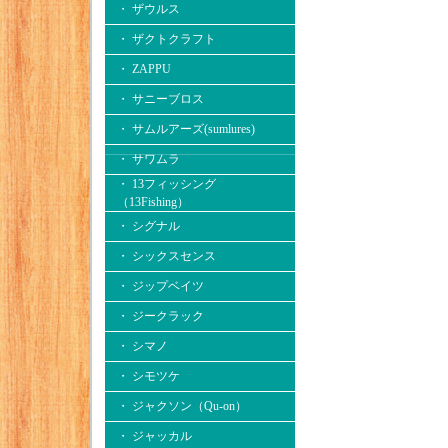
・ ザウルス
・ ザクトクラフト
・ ZAPPU
・ サニーブロス
・ サムルアーズ(sumlures)
・ サワムラ
・ 13フィッシング
（13Fishing）
・ シグナル
・ シックスセンス
・ ジップベイツ
・ ジークラック
・ シマノ
・ シモツケ
・ ジャクソン（Qu-on）
・ ジャッカル