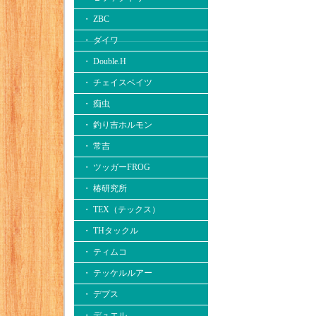
・ ZBC
・ ダイワ
・ Double.H
・ チェイスベイツ
・ 痴虫
・ 釣り吉ホルモン
・ 常吉
・ ツッガーFROG
・ 椿研究所
・ TEX（テックス）
・ THタックル
・ ティムコ
・ テッケルルアー
・ デプス
・ デュエル