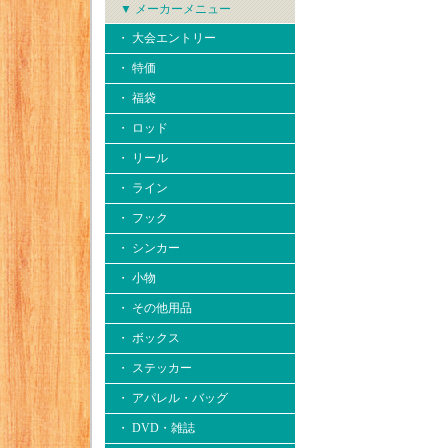
▼ メーカーメニュー
・ 大会エントリー
・ 特価
・ 福袋
・ ロッド
・ リール
・ ライン
・ フック
・ シンカー
・ 小物
・ その他用品
・ ボックス
・ ステッカー
・ アパレル・バッグ
・ DVD・雑誌