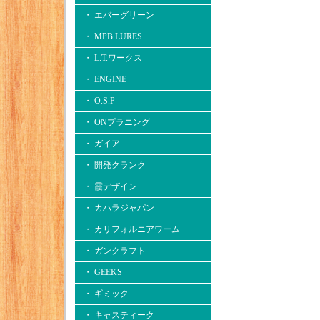
・ エバーグリーン
・ MPB LURES
・ L.T.ワークス
・ ENGINE
・ O.S.P
・ ONプラニング
・ ガイア
・ 開発クランク
・ 霞デザイン
・ カハラジャパン
・ カリフォルニアワーム
・ ガンクラフト
・ GEEKS
・ ギミック
・ キャスティーク