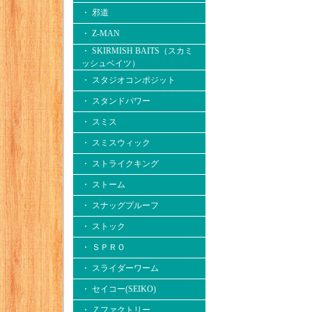
・ 邪道
・ Z-MAN
・ SKIRMISH BAITS（スカミ
ッシュベイツ）
・ スタジオコンポジット
・ スタンドパワー
・ スミス
・ スミスウィック
・ ストライクキング
・ ストーム
・ スナッグプルーフ
・ ストック
・ ＳＰＲＯ
・ スライダーワーム
・ セイコー(SEIKO)
・ Ｚファクトリー