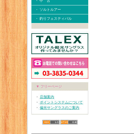
・ 中 古
・ ソルトルアー
・ 釣りフェスティバル
▼ フリーページ
・
店舗案内
・
ポイントシステムについて
・
偏光サングラスのご案内