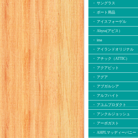
・ サングラス
・ ボート用品
・ アイスフォーゲル
・ Abyss(アビス）
・ ima
・ アイランドオリジナル
・ アチック（ATTIC）
・ アクアビット
・ アグア
・ アブガルシア
・ アルフハイト
・ アユムプロダクト
・ アンクルジョッシュ
・ アーボガスト
・ AHPLマッディーバニー