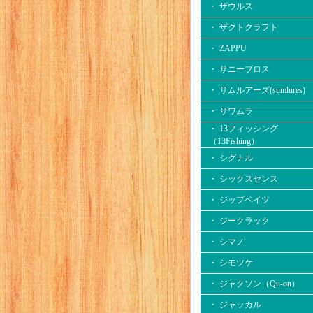
・ ザウルス
・ ザクトクラフト
・ ZAPPU
・ サニーブロス
・ サムルアーズ(sumlures)
・ サワムラ
・ 13フィッシング
（13Fishing）
・ シグナル
・ シックスセンス
・ ジップベイツ
・ ジークラック
・ シマノ
・ シモツケ
・ ジャクソン（Qu-on）
・ ジャッカル