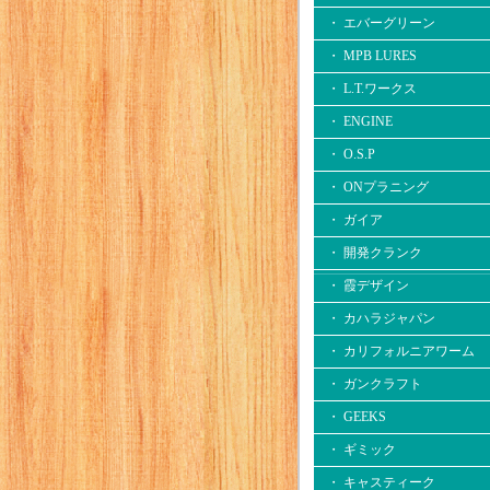
・ エバーグリーン
・ MPB LURES
・ L.T.ワークス
・ ENGINE
・ O.S.P
・ ONプラニング
・ ガイア
・ 開発クランク
・ 霞デザイン
・ カハラジャパン
・ カリフォルニアワーム
・ ガンクラフト
・ GEEKS
・ ギミック
・ キャスティーク