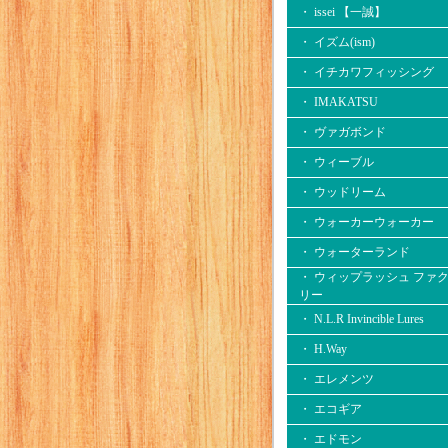
・ issei 【一誠】
・ イズム(ism)
・ イチカワフィッシング
・ IMAKATSU
・ ヴァガボンド
・ ウィーブル
・ ウッドリーム
・ ウォーカーウォーカー
・ ウォーターランド
・ ウィップラッシュ ファ
リー
・ N.L.R Invincible Lures
・ H.Way
・ エレメンツ
・ エコギア
・ エドモン