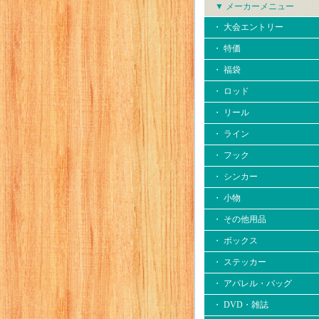
▼ メーカーメニュー
・ 大会エントリー
・ 特価
・ 福袋
・ ロッド
・ リール
・ ライン
・ フック
・ シンカー
・ 小物
・ その他用品
・ ボックス
・ ステッカー
・ アパレル・バッグ
・ DVD・雑誌