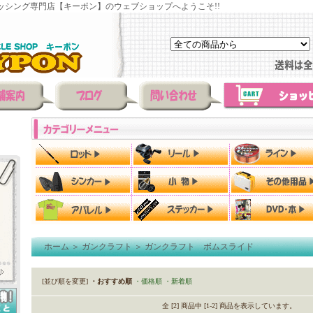
ッシング専門店【キーポン】のウェブショップへようこそ!!
ホーム
＞
ガンクラフト
＞
ガンクラフト ボムスライド
[並び順を変更]
・おすすめ順
・価格順
・新着順
全 [2] 商品中 [1-2] 商品を表示しています。