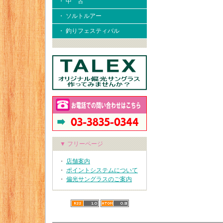
・ 中 古
・ ソルトルアー
・ 釣りフェスティバル
▼ フリーページ
・
店舗案内
・
ポイントシステムについて
・
偏光サングラスのご案内