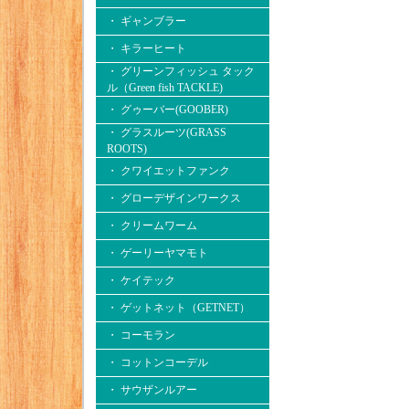
・ ギャンブラー
・ キラーヒート
・ グリーンフィッシュ タック
ル（Green fish TACKLE)
・ グゥーバー(GOOBER)
・ グラスルーツ(GRASS
ROOTS)
・ クワイエットファンク
・ グローデザインワークス
・ クリームワーム
・ ゲーリーヤマモト
・ ケイテック
・ ゲットネット（GETNET）
・ コーモラン
・ コットンコーデル
・ サウザンルアー