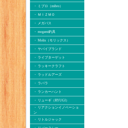
・ ミブロ（mibro）
・ ＭＩＺＭＯ
・ メガバス
・ mogami釣具
・ Molix（モリックス）
・ ヤバイブランド
・ ライブターゲット
・ ラッキークラフト
・ ラッドルアーズ
・ ラパラ
・ ランカーハント
・ リューギ（RYUGI）
・ リアクションイノベーショ
ン
・ リトルジャック