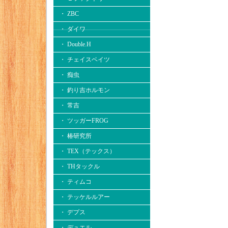
・ ZBC
・ ダイワ
・ Double.H
・ チェイスベイツ
・ 痴虫
・ 釣り吉ホルモン
・ 常吉
・ ツッガーFROG
・ 椿研究所
・ TEX（テックス）
・ THタックル
・ ティムコ
・ テッケルルアー
・ デプス
・ デュエル