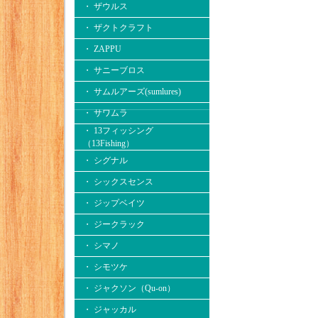
・ ザウルス
・ ザクトクラフト
・ ZAPPU
・ サニーブロス
・ サムルアーズ(sumlures)
・ サワムラ
・ 13フィッシング
（13Fishing）
・ シグナル
・ シックスセンス
・ ジップベイツ
・ ジークラック
・ シマノ
・ シモツケ
・ ジャクソン（Qu-on）
・ ジャッカル