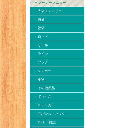
▼ メーカーメニュー
・ 大会エントリー
・ 特価
・ 福袋
・ ロッド
・ リール
・ ライン
・ フック
・ シンカー
・ 小物
・ その他用品
・ ボックス
・ ステッカー
・ アパレル・バッグ
・ DVD・雑誌