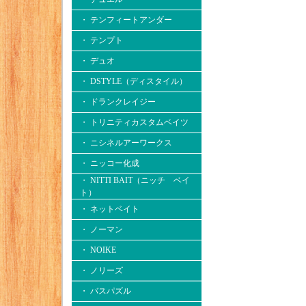
・ テンフィートアンダー
・ テンプト
・ デュオ
・ DSTYLE（ディスタイル）
・ ドランクレイジー
・ トリニティカスタムベイツ
・ ニシネルアーワークス
・ ニッコー化成
・ NITTI BAIT（ニッチ ベイ
ト）
・ ネットベイト
・ ノーマン
・ NOIKE
・ ノリーズ
・ バスパズル