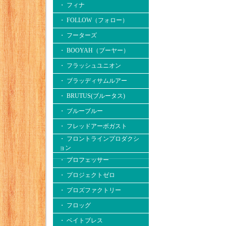
・ フィナ
・ FOLLOW（フォロー）
・ フーターズ
・ BOOYAH（ブーヤー）
・ フラッシュユニオン
・ ブラッディサムルアー
・ BRUTUS(ブルータス)
・ ブルーブルー
・ フレッドアーボガスト
・ フロントラインプロダクシ
ョン
・ プロフェッサー
・ プロジェクトゼロ
・ プロズファクトリー
・ フロッグ
・ ベイトブレス