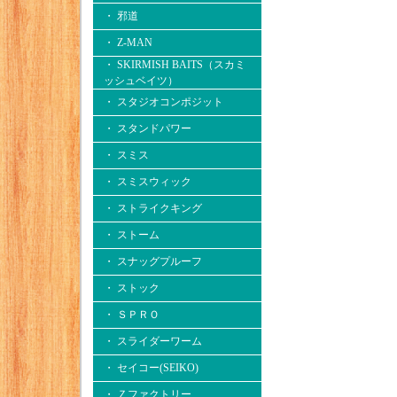
・ 邪道
・ Z-MAN
・ SKIRMISH BAITS（スカミ
ッシュベイツ）
・ スタジオコンポジット
・ スタンドパワー
・ スミス
・ スミスウィック
・ ストライクキング
・ ストーム
・ スナッグプルーフ
・ ストック
・ ＳＰＲＯ
・ スライダーワーム
・ セイコー(SEIKO)
・ Ｚファクトリー