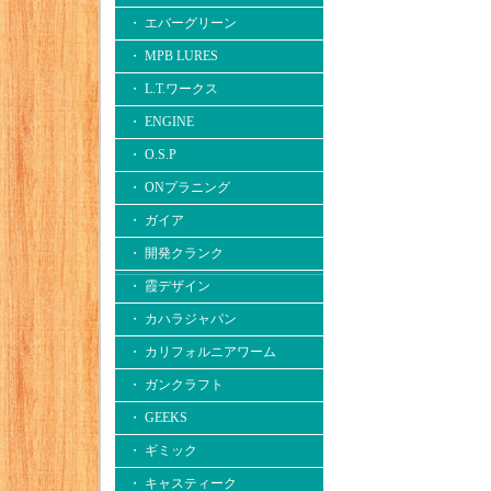
・ エバーグリーン
・ MPB LURES
・ L.T.ワークス
・ ENGINE
・ O.S.P
・ ONプラニング
・ ガイア
・ 開発クランク
・ 霞デザイン
・ カハラジャパン
・ カリフォルニアワーム
・ ガンクラフト
・ GEEKS
・ ギミック
・ キャスティーク