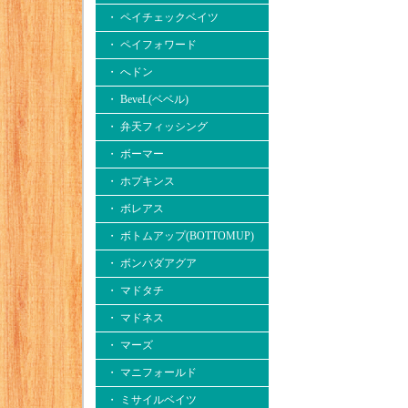
・ ペイチェックベイツ
・ ペイフォワード
・ へドン
・ BeveL(ベベル)
・ 弁天フィッシング
・ ボーマー
・ ホプキンス
・ ボレアス
・ ボトムアップ(BOTTOMUP)
・ ボンバダアグア
・ マドタチ
・ マドネス
・ マーズ
・ マニフォールド
・ ミサイルベイツ