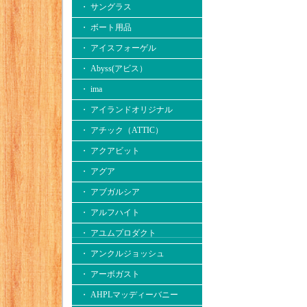
・ サングラス
・ ボート用品
・ アイスフォーゲル
・ Abyss(アビス）
・ ima
・ アイランドオリジナル
・ アチック（ATTIC）
・ アクアビット
・ アグア
・ アブガルシア
・ アルフハイト
・ アユムプロダクト
・ アンクルジョッシュ
・ アーボガスト
・ AHPLマッディーバニー