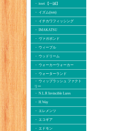
・ issei 【一誠】
・ イズム(ism)
・ イチカワフィッシング
・ IMAKATSU
・ ヴァガボンド
・ ウィーブル
・ ウッドリーム
・ ウォーカーウォーカー
・ ウォーターランド
・ ウィップラッシュ ファクト
リー
・ N.L.R Invincible Lures
・ H.Way
・ エレメンツ
・ エコギア
・ エドモン