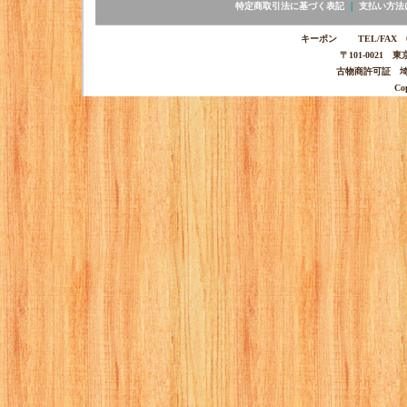
特定商取引法に基づく表記
｜
支払い方法
キーポン TEL/FAX 03-
〒101-0021 
古物商許可証 埼玉
Co