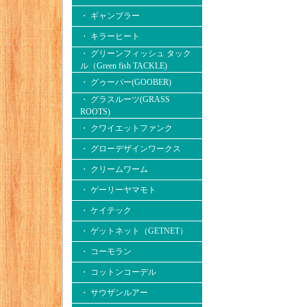
・ ギャンブラー
・ キラーヒート
・ グリーンフィッシュ タック
ル（Green fish TACKLE)
・ グゥーバー(GOOBER)
・ グラスルーツ(GRASS
ROOTS)
・ クワイエットファンク
・ グローデザインワークス
・ クリームワーム
・ ゲーリーヤマモト
・ ケイテック
・ ゲットネット（GETNET）
・ コーモラン
・ コットンコーデル
・ サウザンルアー