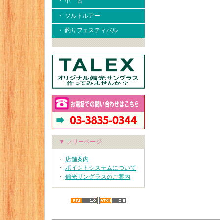
・ 中 古
・ ソルトルアー
・ 釣りフェスティバル
▼ フリーページ
・
店舗案内
・
ポイントシステムについて
・
偏光サングラスのご案内