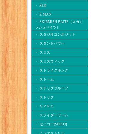
・ 邪道
・ Z-MAN
・ SKIRMISH BAITS（スカミ
ッシュベイツ）
・ スタジオコンポジット
・ スタンドパワー
・ スミス
・ スミスウィック
・ ストライクキング
・ ストーム
・ スナッグプルーフ
・ ストック
・ ＳＰＲＯ
・ スライダーワーム
・ セイコー(SEIKO)
・ Ｚファクトリー