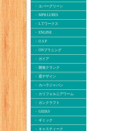
・ エバーグリーン
・ MPB LURES
・ L.T.ワークス
・ ENGINE
・ O.S.P
・ ONプラニング
・ ガイア
・ 開発クランク
・ 霞デザイン
・ カハラジャパン
・ カリフォルニアワーム
・ ガンクラフト
・ GEEKS
・ ギミック
・ キャスティーク