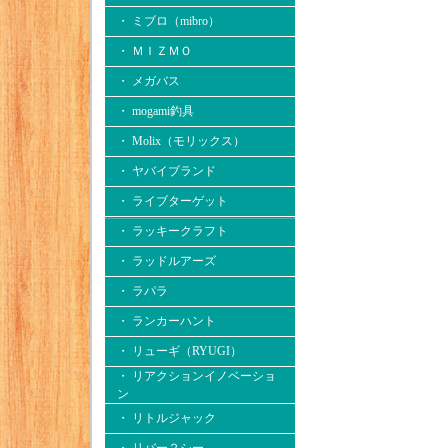
・ ミブロ（mibro）
・ ＭＩＺＭＯ
・ メガバス
・ mogami釣具
・ Molix（モリックス）
・ ヤバイブランド
・ ライブターゲット
・ ラッキークラフト
・ ラッドルアーズ
・ ラパラ
・ ランカーハント
・ リューギ（RYUGI）
・ リアクションイノベーショ
ン
・ リトルジャック