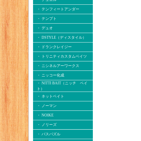
・ テンフィートアンダー
・ テンプト
・ デュオ
・ DSTYLE（ディスタイル）
・ ドランクレイジー
・ トリニティカスタムベイツ
・ ニシネルアーワークス
・ ニッコー化成
・ NITTI BAIT（ニッチ ベイ
ト）
・ ネットベイト
・ ノーマン
・ NOIKE
・ ノリーズ
・ バスパズル