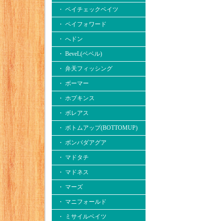
・ ペイチェックベイツ
・ ペイフォワード
・ へドン
・ BeveL(ベベル)
・ 弁天フィッシング
・ ボーマー
・ ホプキンス
・ ボレアス
・ ボトムアップ(BOTTOMUP)
・ ボンバダアグア
・ マドタチ
・ マドネス
・ マーズ
・ マニフォールド
・ ミサイルベイツ