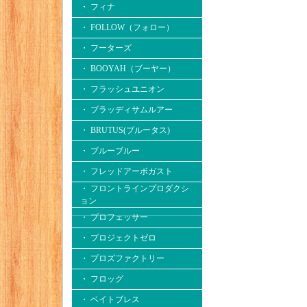
・ フィナ
・ FOLLOW（フォロー）
・ フーターズ
・ BOOYAH（ブーヤー）
・ フラッシュユニオン
・ ブラッディサムルアー
・ BRUTUS(ブルータス)
・ ブルーブルー
・ フレッドアーボガスト
・ フロントラインプロダクシ
ョン
・ プロフェッサー
・ プロジェクトゼロ
・ プロズファクトリー
・ フロッグ
・ ベイトブレス