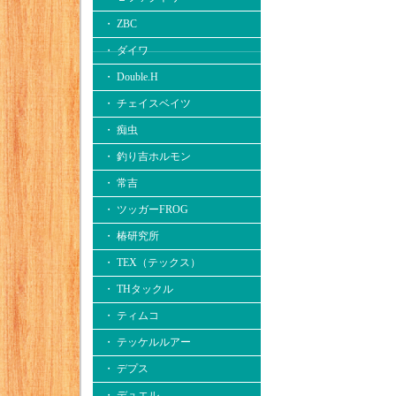
・ ZBC
・ ダイワ
・ Double.H
・ チェイスベイツ
・ 痴虫
・ 釣り吉ホルモン
・ 常吉
・ ツッガーFROG
・ 椿研究所
・ TEX（テックス）
・ THタックル
・ ティムコ
・ テッケルルアー
・ デプス
・ デュエル