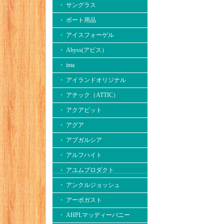
・ サングラス
・ ボート用品
・ アイスフォーゲル
・ Abyss(アビス）
・ ima
・ アイランドオリジナル
・ アチック（ATTIC）
・ アクアビット
・ アグア
・ アブガルシア
・ アルフハイト
・ アユムプロダクト
・ アンクルジョッシュ
・ アーボガスト
・ AHPLマッディーバニー