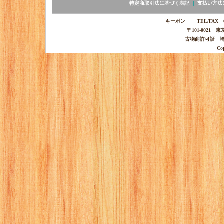
特定商取引法に基づく表記
｜
支払い方法
キーポン TEL/FAX 03-
〒101-0021 
古物商許可証 埼玉
Co