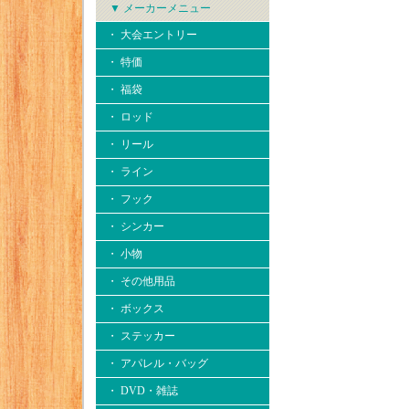
▼ メーカーメニュー
・ 大会エントリー
・ 特価
・ 福袋
・ ロッド
・ リール
・ ライン
・ フック
・ シンカー
・ 小物
・ その他用品
・ ボックス
・ ステッカー
・ アパレル・バッグ
・ DVD・雑誌