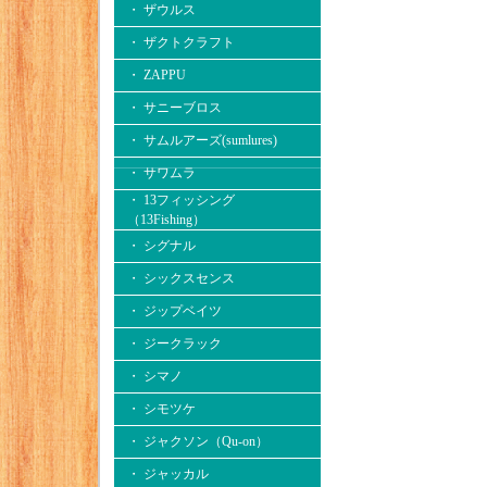
・ ザウルス
・ ザクトクラフト
・ ZAPPU
・ サニーブロス
・ サムルアーズ(sumlures)
・ サワムラ
・ 13フィッシング
（13Fishing）
・ シグナル
・ シックスセンス
・ ジップベイツ
・ ジークラック
・ シマノ
・ シモツケ
・ ジャクソン（Qu-on）
・ ジャッカル