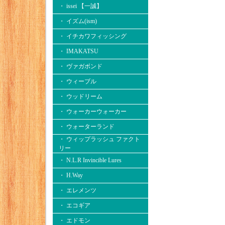
・ issei 【一誠】
・ イズム(ism)
・ イチカワフィッシング
・ IMAKATSU
・ ヴァガボンド
・ ウィーブル
・ ウッドリーム
・ ウォーカーウォーカー
・ ウォーターランド
・ ウィップラッシュ ファクト
リー
・ N.L.R Invincible Lures
・ H.Way
・ エレメンツ
・ エコギア
・ エドモン