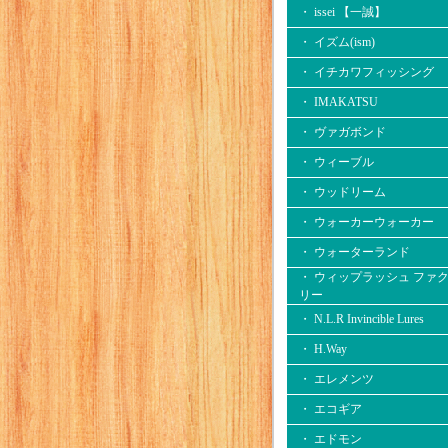
・ issei 【一誠】
・ イズム(ism)
・ イチカワフィッシング
・ IMAKATSU
・ ヴァガボンド
・ ウィーブル
・ ウッドリーム
・ ウォーカーウォーカー
・ ウォーターランド
・ ウィップラッシュ ファ
リー
・ N.L.R Invincible Lures
・ H.Way
・ エレメンツ
・ エコギア
・ エドモン