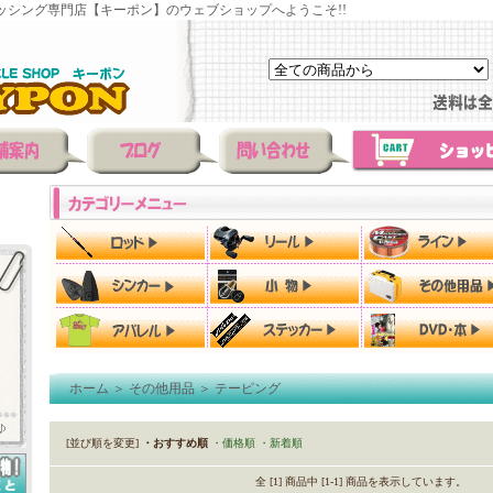
ッシング専門店【キーポン】のウェブショップへようこそ!!
ホーム
＞
その他用品
＞
テーピング
[並び順を変更]
・おすすめ順
・価格順
・新着順
全 [1] 商品中 [1-1] 商品を表示しています。