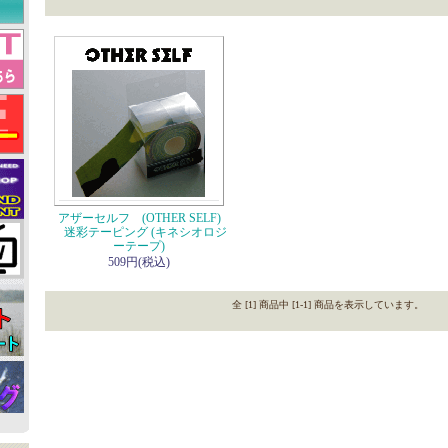
アザーセルフ (OTHER SELF)
迷彩テーピング (キネシオロジ
ーテープ)
509円(税込)
全 [1] 商品中 [1-1] 商品を表示しています。