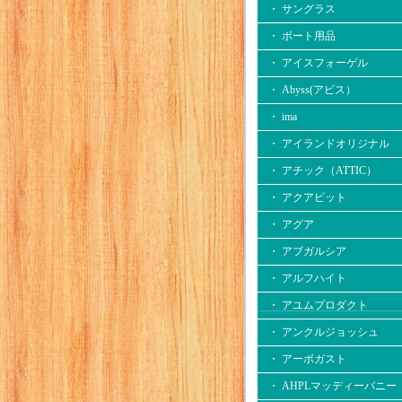
・ サングラス
・ ボート用品
・ アイスフォーゲル
・ Abyss(アビス）
・ ima
・ アイランドオリジナル
・ アチック（ATTIC）
・ アクアビット
・ アグア
・ アブガルシア
・ アルフハイト
・ アユムプロダクト
・ アンクルジョッシュ
・ アーボガスト
・ AHPLマッディーバニー