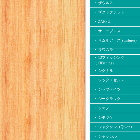
・ ザウルス
・ ザクトクラフト
・ ZAPPU
・ サニーブロス
・ サムルアーズ(sumlures)
・ サワムラ
・ 13フィッシング
（13Fishing）
・ シグナル
・ シックスセンス
・ ジップベイツ
・ ジークラック
・ シマノ
・ シモツケ
・ ジャクソン（Qu-on）
・ ジャッカル