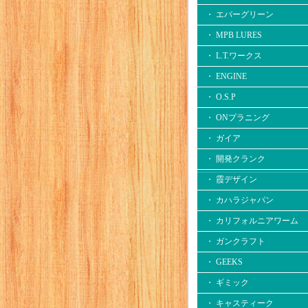
・ エバーグリーン
・ MPB LURES
・ L.T.ワークス
・ ENGINE
・ O.S.P
・ ONプラニング
・ ガイア
・ 開発クランク
・ 霞デザイン
・ カハラジャパン
・ カリフォルニアワーム
・ ガンクラフト
・ GEEKS
・ ギミック
・ キャスティーク