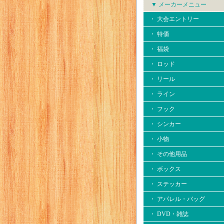
▼ メーカーメニュー
・ 大会エントリー
・ 特価
・ 福袋
・ ロッド
・ リール
・ ライン
・ フック
・ シンカー
・ 小物
・ その他用品
・ ボックス
・ ステッカー
・ アパレル・バッグ
・ DVD・雑誌