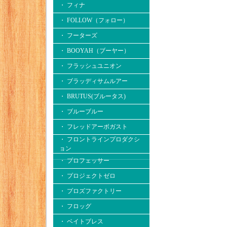
・ フィナ
・ FOLLOW（フォロー）
・ フーターズ
・ BOOYAH（ブーヤー）
・ フラッシュユニオン
・ ブラッディサムルアー
・ BRUTUS(ブルータス)
・ ブルーブルー
・ フレッドアーボガスト
・ フロントラインプロダクシ
ョン
・ プロフェッサー
・ プロジェクトゼロ
・ プロズファクトリー
・ フロッグ
・ ベイトブレス