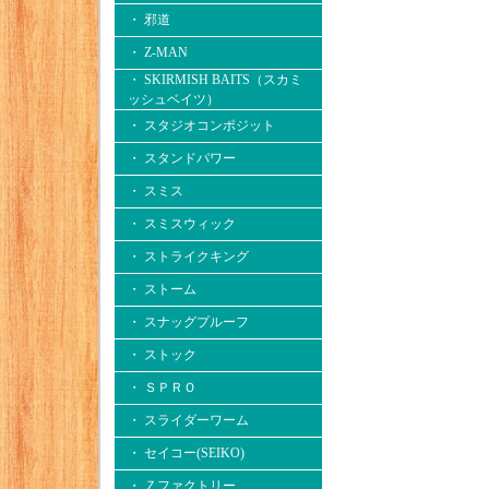
・ 邪道
・ Z-MAN
・ SKIRMISH BAITS（スカミ
ッシュベイツ）
・ スタジオコンポジット
・ スタンドパワー
・ スミス
・ スミスウィック
・ ストライクキング
・ ストーム
・ スナッグプルーフ
・ ストック
・ ＳＰＲＯ
・ スライダーワーム
・ セイコー(SEIKO)
・ Ｚファクトリー