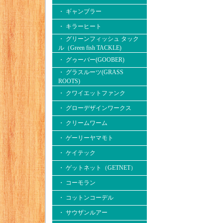
・ ギャンブラー
・ キラーヒート
・ グリーンフィッシュ タック
ル（Green fish TACKLE)
・ グゥーバー(GOOBER)
・ グラスルーツ(GRASS
ROOTS)
・ クワイエットファンク
・ グローデザインワークス
・ クリームワーム
・ ゲーリーヤマモト
・ ケイテック
・ ゲットネット（GETNET）
・ コーモラン
・ コットンコーデル
・ サウザンルアー