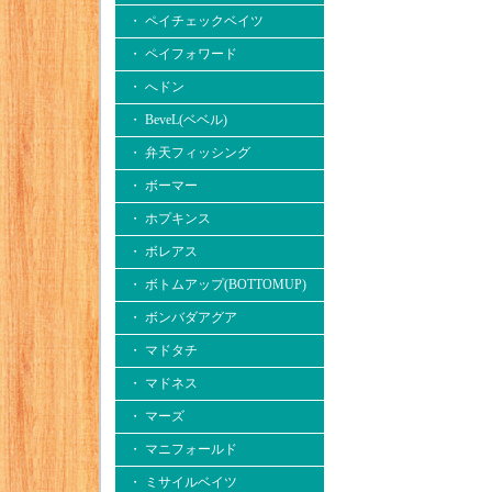
・ ペイチェックベイツ
・ ペイフォワード
・ へドン
・ BeveL(ベベル)
・ 弁天フィッシング
・ ボーマー
・ ホプキンス
・ ボレアス
・ ボトムアップ(BOTTOMUP)
・ ボンバダアグア
・ マドタチ
・ マドネス
・ マーズ
・ マニフォールド
・ ミサイルベイツ