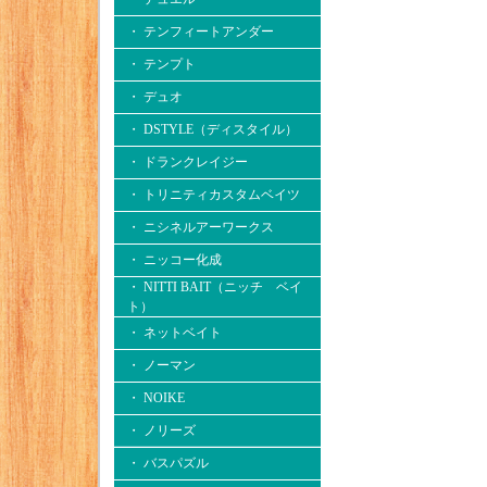
・ テンフィートアンダー
・ テンプト
・ デュオ
・ DSTYLE（ディスタイル）
・ ドランクレイジー
・ トリニティカスタムベイツ
・ ニシネルアーワークス
・ ニッコー化成
・ NITTI BAIT（ニッチ ベイ
ト）
・ ネットベイト
・ ノーマン
・ NOIKE
・ ノリーズ
・ バスパズル