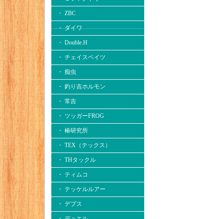
・ ZBC
・ ダイワ
・ Double.H
・ チェイスベイツ
・ 痴虫
・ 釣り吉ホルモン
・ 常吉
・ ツッガーFROG
・ 椿研究所
・ TEX（テックス）
・ THタックル
・ ティムコ
・ テッケルルアー
・ デプス
・ デュエル