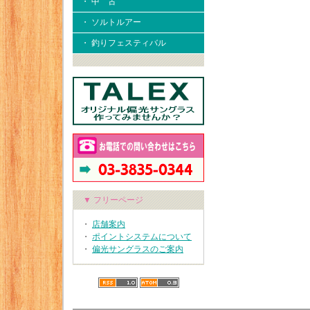
・ 中 古
・ ソルトルアー
・ 釣りフェスティバル
▼ フリーページ
・
店舗案内
・
ポイントシステムについて
・
偏光サングラスのご案内