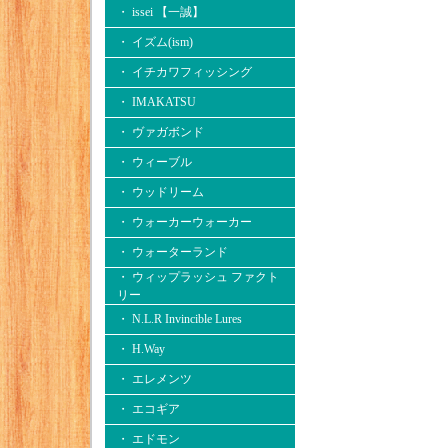
・ issei 【一誠】
・ イズム(ism)
・ イチカワフィッシング
・ IMAKATSU
・ ヴァガボンド
・ ウィーブル
・ ウッドリーム
・ ウォーカーウォーカー
・ ウォーターランド
・ ウィップラッシュ ファクト
リー
・ N.L.R Invincible Lures
・ H.Way
・ エレメンツ
・ エコギア
・ エドモン