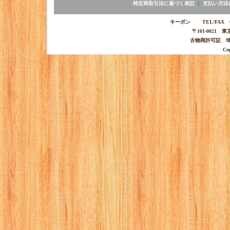
特定商取引法に基づく表記
｜
支払い方法
キーポン TEL/FAX 03-
〒101-0021 
古物商許可証 埼玉
Co