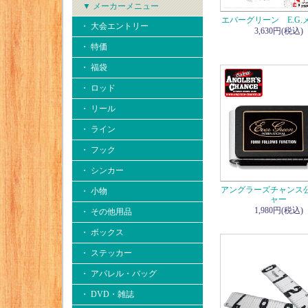
▼ メーカーメニュー
エバーグリーン E.G.
・ 大会エントリー
3,630円(税込)
・ 特価
・ 福袋
・ ロッド
・ リール
・ ライン
・ フック
・ シンカー
アングラーズチャンス
・ 小物
ャー
1,980円(税込)
・ その他用品
・ ボックス
・ ステッカー
・ アパレル・バッグ
・ DVD・雑誌