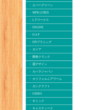
・ エバーグリーン
・ MPB LURES
・ L.T.ワークス
・ ENGINE
・ O.S.P
・ ONプラニング
・ ガイア
・ 開発クランク
・ 霞デザイン
・ カハラジャパン
・ カリフォルニアワーム
・ ガンクラフト
・ GEEKS
・ ギミック
・ キャスティーク