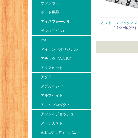
・ サングラス
・ ボート用品
・ アイスフォーゲル
オフト フレックスメ
1,188円(税込)
・ Abyss(アビス）
・ ima
・ アイランドオリジナル
・ アチック（ATTIC）
・ アクアビット
・ アグア
・ アブガルシア
・ アルフハイト
・ アユムプロダクト
・ アンクルジョッシュ
・ アーボガスト
・ AHPLマッディーバニー