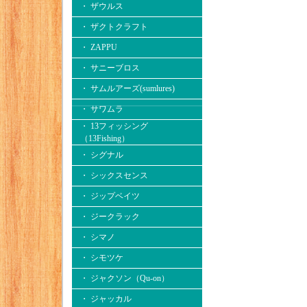
・ ザウルス
・ ザクトクラフト
・ ZAPPU
・ サニーブロス
・ サムルアーズ(sumlures)
・ サワムラ
・ 13フィッシング
（13Fishing）
・ シグナル
・ シックスセンス
・ ジップベイツ
・ ジークラック
・ シマノ
・ シモツケ
・ ジャクソン（Qu-on）
・ ジャッカル