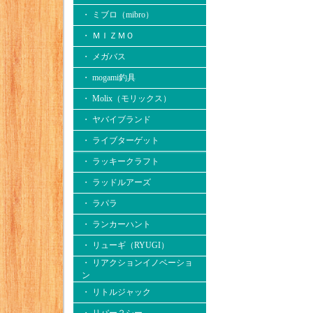
・ ミブロ（mibro）
・ ＭＩＺＭＯ
・ メガバス
・ mogami釣具
・ Molix（モリックス）
・ ヤバイブランド
・ ライブターゲット
・ ラッキークラフト
・ ラッドルアーズ
・ ラパラ
・ ランカーハント
・ リューギ（RYUGI）
・ リアクションイノベーショ
ン
・ リトルジャック