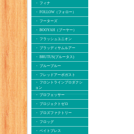
・ フィナ
・ FOLLOW（フォロー）
・ フーターズ
・ BOOYAH（ブーヤー）
・ フラッシュユニオン
・ ブラッディサムルアー
・ BRUTUS(ブルータス)
・ ブルーブルー
・ フレッドアーボガスト
・ フロントラインプロダクシ
ョン
・ プロフェッサー
・ プロジェクトゼロ
・ プロズファクトリー
・ フロッグ
・ ベイトブレス