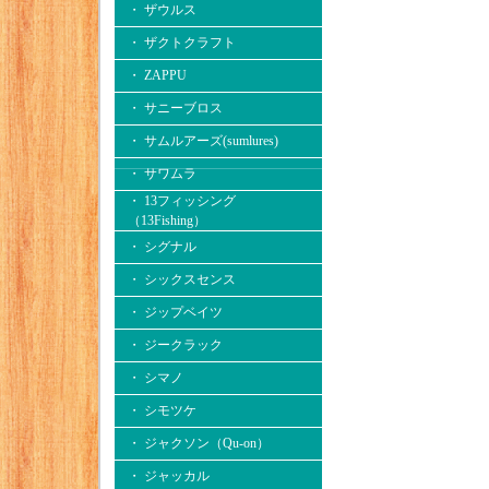
・ ザウルス
・ ザクトクラフト
・ ZAPPU
・ サニーブロス
・ サムルアーズ(sumlures)
・ サワムラ
・ 13フィッシング
（13Fishing）
・ シグナル
・ シックスセンス
・ ジップベイツ
・ ジークラック
・ シマノ
・ シモツケ
・ ジャクソン（Qu-on）
・ ジャッカル