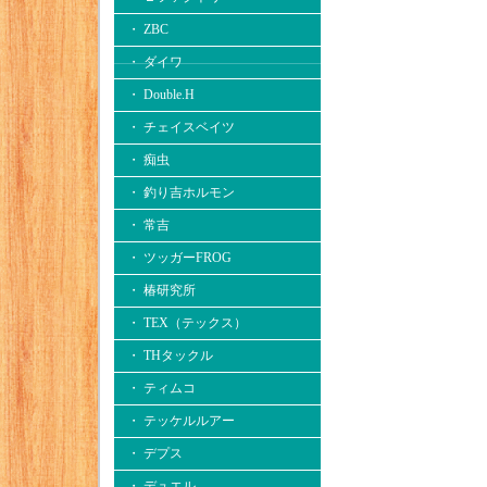
・ ZBC
・ ダイワ
・ Double.H
・ チェイスベイツ
・ 痴虫
・ 釣り吉ホルモン
・ 常吉
・ ツッガーFROG
・ 椿研究所
・ TEX（テックス）
・ THタックル
・ ティムコ
・ テッケルルアー
・ デプス
・ デュエル