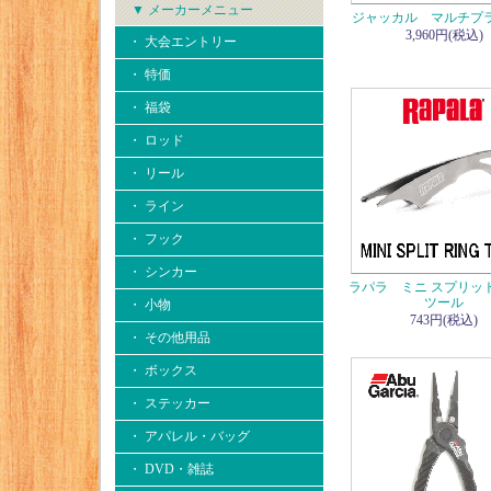
▼ メーカーメニュー
ジャッカル マルチプ
3,960円(税込)
・ 大会エントリー
・ 特価
・ 福袋
・ ロッド
・ リール
・ ライン
・ フック
・ シンカー
ラパラ ミニ スプリッ
ツール
・ 小物
743円(税込)
・ その他用品
・ ボックス
・ ステッカー
・ アパレル・バッグ
・ DVD・雑誌