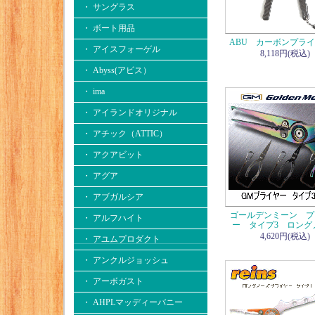
・ サングラス
・ ボート用品
ABU カーボンプラ
・ アイスフォーゲル
8,118円(税込)
・ Abyss(アビス）
・ ima
・ アイランドオリジナル
・ アチック（ATTIC）
・ アクアビット
・ アグア
・ アブガルシア
ゴールデンミーン プ
・ アルフハイト
ー タイプ3 ロング
4,620円(税込)
・ アユムプロダクト
・ アンクルジョッシュ
・ アーボガスト
・ AHPLマッディーバニー