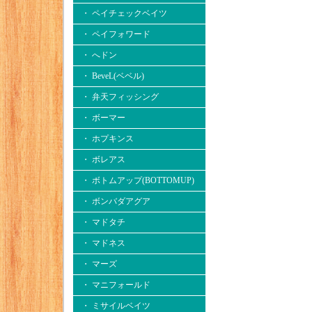
・ ペイチェックベイツ
・ ペイフォワード
・ へドン
・ BeveL(ベベル)
・ 弁天フィッシング
・ ボーマー
・ ホプキンス
・ ボレアス
・ ボトムアップ(BOTTOMUP)
・ ボンバダアグア
・ マドタチ
・ マドネス
・ マーズ
・ マニフォールド
・ ミサイルベイツ