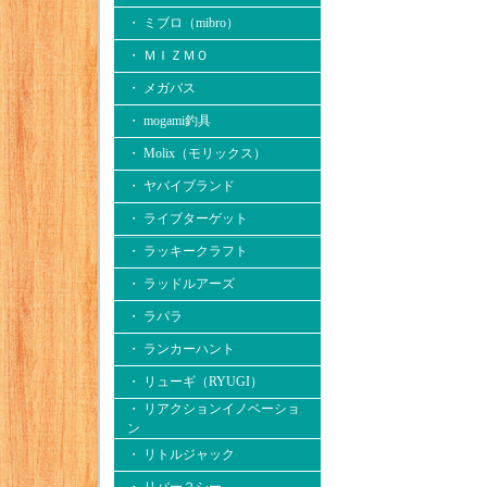
・ ミブロ（mibro）
・ ＭＩＺＭＯ
・ メガバス
・ mogami釣具
・ Molix（モリックス）
・ ヤバイブランド
・ ライブターゲット
・ ラッキークラフト
・ ラッドルアーズ
・ ラパラ
・ ランカーハント
・ リューギ（RYUGI）
・ リアクションイノベーショ
ン
・ リトルジャック