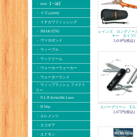
・ issei 【一誠】
・ イズム(ism)
・ イチカワフィッシング
・ IMAKATSU
レインズ ロングノー
ヤー タイプ1
・ ヴァガボンド
3,414円(税込)
・ ウィーブル
・ ウッドリーム
・ ウォーカーウォーカー
・ ウォーターランド
・ ウィップラッシュ ファクト
リー
・ N.L.R Invincible Lures
・ H.Way
エバーグリーン E.G
2,475円(税込)
・ エレメンツ
・ エコギア
・ エドモン