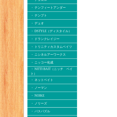
・ テンフィートアンダー
・ テンプト
・ デュオ
・ DSTYLE（ディスタイル）
・ ドランクレイジー
・ トリニティカスタムベイツ
・ ニシネルアーワークス
・ ニッコー化成
・ NITTI BAIT（ニッチ ベイ
ト）
・ ネットベイト
・ ノーマン
・ NOIKE
・ ノリーズ
・ バスパズル