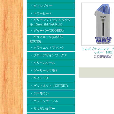
・ ギャンブラー
・ キラーヒート
・ グリーンフィッシュ タック
ル（Green fish TACKLE)
・ グゥーバー(GOOBER)
・ グラスルーツ(GRASS
ROOTS)
・ クワイエットファンク
トムズプランニング 
ッター MR2
・ グローデザインワークス
2,552円(税込)
・ クリームワーム
・ ゲーリーヤマモト
・ ケイテック
・ ゲットネット（GETNET）
・ コーモラン
・ コットンコーデル
・ サウザンルアー