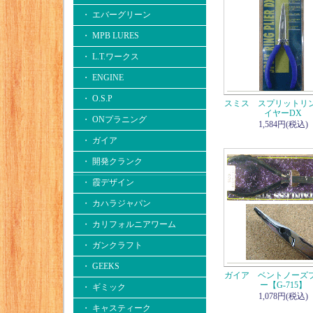
・ エバーグリーン
・ MPB LURES
・ L.T.ワークス
・ ENGINE
・ O.S.P
スミス スプリットリ
イヤーDX
・ ONプラニング
1,584円(税込)
・ ガイア
・ 開発クランク
・ 霞デザイン
・ カハラジャパン
・ カリフォルニアワーム
・ ガンクラフト
・ GEEKS
ガイア ベントノーズ
ー【G-715】
・ ギミック
1,078円(税込)
・ キャスティーク