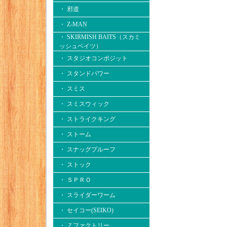
・ 邪道
・ Z-MAN
・ SKIRMISH BAITS（スカミ
ッシュベイツ）
・ スタジオコンポジット
・ スタンドパワー
・ スミス
・ スミスウィック
・ ストライクキング
・ ストーム
・ スナッグプルーフ
・ ストック
・ ＳＰＲＯ
・ スライダーワーム
・ セイコー(SEIKO)
・ Ｚファクトリー