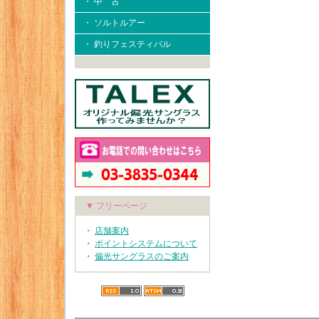
・ 中 古
・ ソルトルアー
・ 釣りフェスティバル
▼ フリーページ
・
店舗案内
・
ポイントシステムについて
・
偏光サングラスのご案内