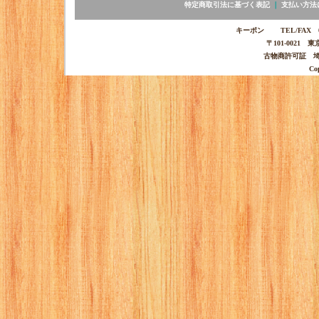
特定商取引法に基づく表記
｜
支払い方法
キーポン TEL/FAX 03-
〒101-0021 
古物商許可証 埼玉
Co