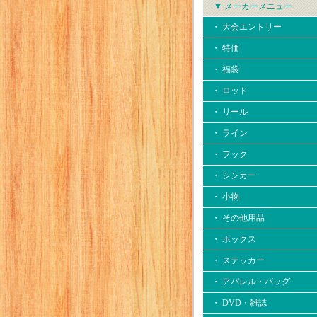
▼ メーカーメニュー
・ 大会エントリー
・ 特価
・ 福袋
・ ロッド
・ リール
・ ライン
・ フック
・ シンカー
・ 小物
・ その他用品
・ ボックス
・ ステッカー
・ アパレル・バッグ
・ DVD・雑誌