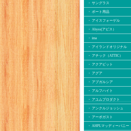
・ サングラス
・ ボート用品
・ アイスフォーゲル
・ Abyss(アビス）
・ ima
・ アイランドオリジナル
・ アチック（ATTIC）
・ アクアビット
・ アグア
・ アブガルシア
・ アルフハイト
・ アユムプロダクト
・ アンクルジョッシュ
・ アーボガスト
・ AHPLマッディーバニー