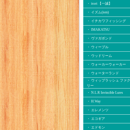
・ issei 【一誠】
・ イズム(ism)
・ イチカワフィッシング
・ IMAKATSU
・ ヴァガボンド
・ ウィーブル
・ ウッドリーム
・ ウォーカーウォーカー
・ ウォーターランド
・ ウィップラッシュ ファ
リー
・ N.L.R Invincible Lures
・ H.Way
・ エレメンツ
・ エコギア
・ エドモン