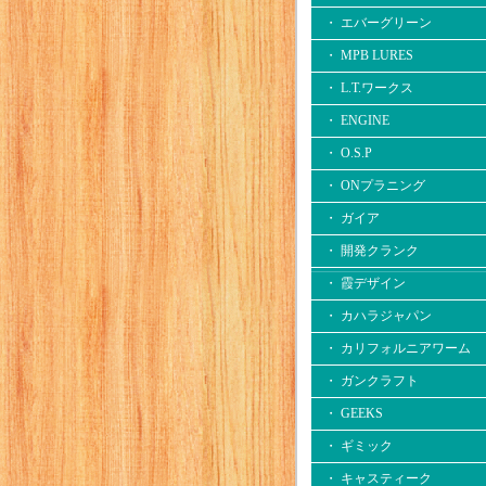
・ エバーグリーン
・ MPB LURES
・ L.T.ワークス
・ ENGINE
・ O.S.P
・ ONプラニング
・ ガイア
・ 開発クランク
・ 霞デザイン
・ カハラジャパン
・ カリフォルニアワーム
・ ガンクラフト
・ GEEKS
・ ギミック
・ キャスティーク