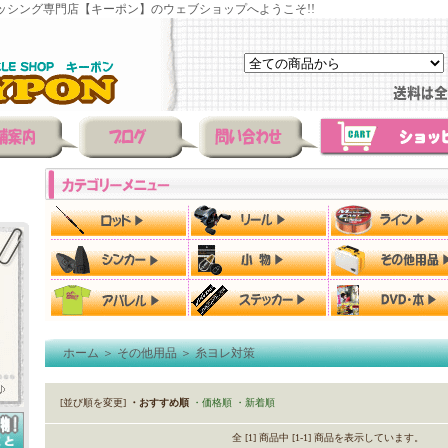
ッシング専門店【キーポン】のウェブショップへようこそ!!
ホーム
＞
その他用品
＞
糸ヨレ対策
[並び順を変更]
・おすすめ順
・価格順
・新着順
全 [1] 商品中 [1-1] 商品を表示しています。