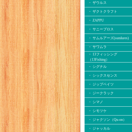
・ ザウルス
・ ザクトクラフト
・ ZAPPU
・ サニーブロス
・ サムルアーズ(sumlures)
・ サワムラ
・ 13フィッシング
（13Fishing）
・ シグナル
・ シックスセンス
・ ジップベイツ
・ ジークラック
・ シマノ
・ シモツケ
・ ジャクソン（Qu-on）
・ ジャッカル