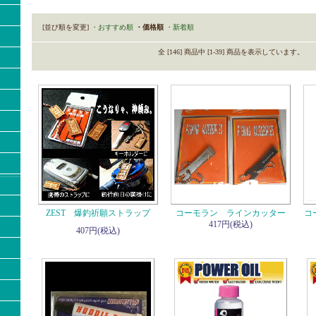
[並び順を変更]
・おすすめ順
・価格順
・新着順
全 [146] 商品中 [1-39] 商品を表示しています。
ZEST 爆釣祈願ストラップ
コーモラン ラインカッター
コ
417円(税込)
407円(税込)