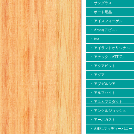
・ サングラス
・ ボート用品
・ アイスフォーゲル
・ Abyss(アビス）
・ ima
・ アイランドオリジナル
・ アチック（ATTIC）
・ アクアビット
・ アグア
・ アブガルシア
・ アルフハイト
・ アユムプロダクト
・ アンクルジョッシュ
・ アーボガスト
・ AHPLマッディーバニー