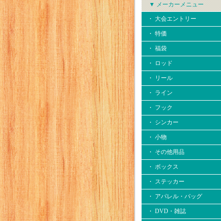
▼ メーカーメニュー
・ 大会エントリー
・ 特価
・ 福袋
・ ロッド
・ リール
・ ライン
・ フック
・ シンカー
・ 小物
・ その他用品
・ ボックス
・ ステッカー
・ アパレル・バッグ
・ DVD・雑誌