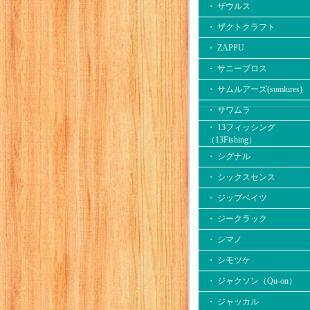
・ ザウルス
・ ザクトクラフト
・ ZAPPU
・ サニーブロス
・ サムルアーズ(sumlures)
・ サワムラ
・ 13フィッシング
（13Fishing）
・ シグナル
・ シックスセンス
・ ジップベイツ
・ ジークラック
・ シマノ
・ シモツケ
・ ジャクソン（Qu-on）
・ ジャッカル