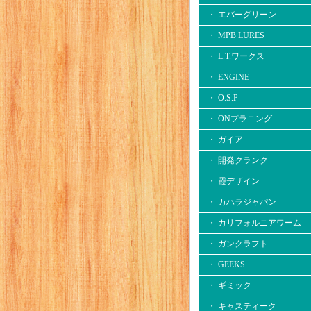
・ エバーグリーン
・ MPB LURES
・ L.T.ワークス
・ ENGINE
・ O.S.P
・ ONプラニング
・ ガイア
・ 開発クランク
・ 霞デザイン
・ カハラジャパン
・ カリフォルニアワーム
・ ガンクラフト
・ GEEKS
・ ギミック
・ キャスティーク