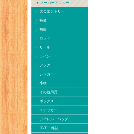
▼ メーカーメニュー
・ 大会エントリー
・ 特価
・ 福袋
・ ロッド
・ リール
・ ライン
・ フック
・ シンカー
・ 小物
・ その他用品
・ ボックス
・ ステッカー
・ アパレル・バッグ
・ DVD・雑誌