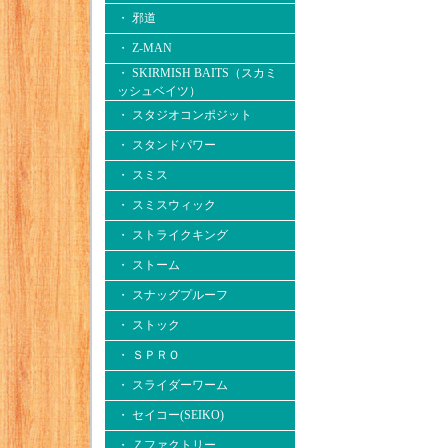
・ 邪道
・ Z-MAN
・ SKIRMISH BAITS（スカミ
ッシュベイツ）
・ スタジオコンポジット
・ スタンドパワー
・ スミス
・ スミスウィック
・ ストライクキング
・ ストーム
・ スナッグプルーフ
・ ストック
・ ＳＰＲＯ
・ スライダーワーム
・ セイコー(SEIKO)
・ Ｚファクトリー