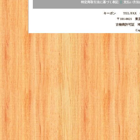
特定商取引法に基づく表記
｜
支払い方法
キーポン TEL/FAX 03-
〒101-0021 
古物商許可証 埼玉
Co