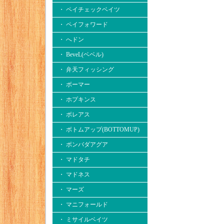
・ ペイチェックベイツ
・ ペイフォワード
・ へドン
・ BeveL(ベベル)
・ 弁天フィッシング
・ ボーマー
・ ホプキンス
・ ボレアス
・ ボトムアップ(BOTTOMUP)
・ ボンバダアグア
・ マドタチ
・ マドネス
・ マーズ
・ マニフォールド
・ ミサイルベイツ