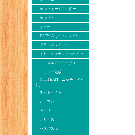
・ テンフィートアンダー
・ テンプト
・ デュオ
・ DSTYLE（ディスタイル）
・ ドランクレイジー
・ トリニティカスタムベイツ
・ ニシネルアーワークス
・ ニッコー化成
・ NITTI BAIT（ニッチ ベイ
ト）
・ ネットベイト
・ ノーマン
・ NOIKE
・ ノリーズ
・ バスパズル