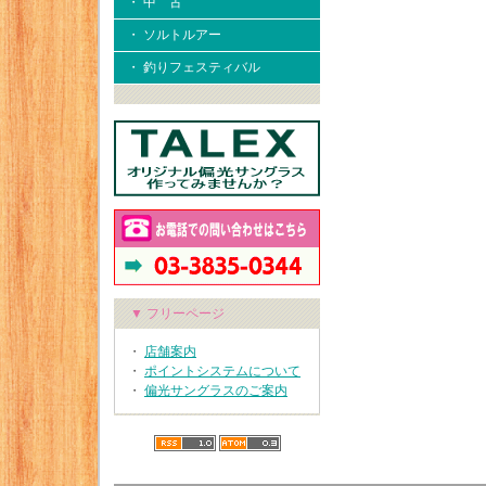
・ 中 古
・ ソルトルアー
・ 釣りフェスティバル
▼ フリーページ
・
店舗案内
・
ポイントシステムについて
・
偏光サングラスのご案内