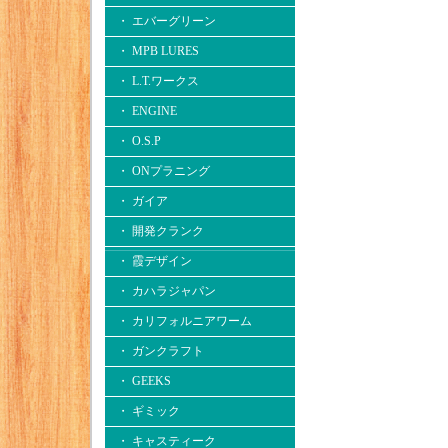
・ エバーグリーン
・ MPB LURES
・ L.T.ワークス
・ ENGINE
・ O.S.P
・ ONプラニング
・ ガイア
・ 開発クランク
・ 霞デザイン
・ カハラジャパン
・ カリフォルニアワーム
・ ガンクラフト
・ GEEKS
・ ギミック
・ キャスティーク