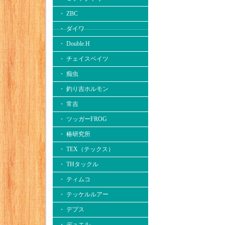
・ ZBC
・ ダイワ
・ Double.H
・ チェイスベイツ
・ 痴虫
・ 釣り吉ホルモン
・ 常吉
・ ツッガーFROG
・ 椿研究所
・ TEX（テックス）
・ THタックル
・ ティムコ
・ テッケルルアー
・ デプス
・ デュエル