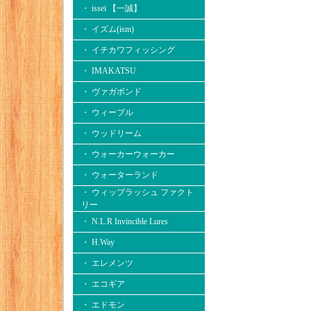
・ issei 【一誠】
・ イズム(ism)
・ イチカワフィッシング
・ IMAKATSU
・ ヴァガボンド
・ ウィーブル
・ ウッドリーム
・ ウォーカーウォーカー
・ ウォーターランド
・ ウィップラッシュ ファクト
リー
・ N.L.R Invincible Lures
・ H.Way
・ エレメンツ
・ エコギア
・ エドモン