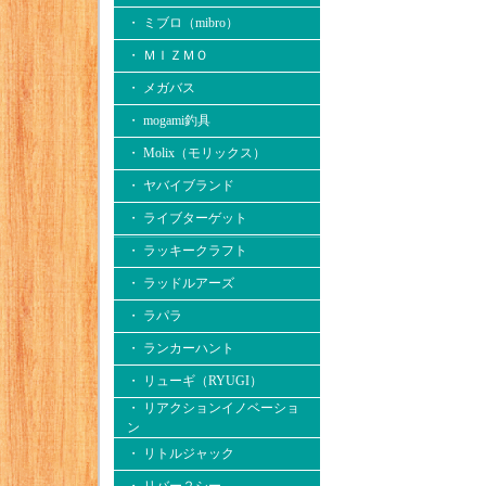
・ ミブロ（mibro）
・ ＭＩＺＭＯ
・ メガバス
・ mogami釣具
・ Molix（モリックス）
・ ヤバイブランド
・ ライブターゲット
・ ラッキークラフト
・ ラッドルアーズ
・ ラパラ
・ ランカーハント
・ リューギ（RYUGI）
・ リアクションイノベーショ
ン
・ リトルジャック