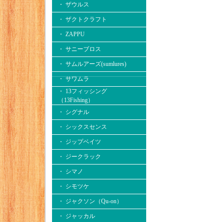
・ ザウルス
・ ザクトクラフト
・ ZAPPU
・ サニーブロス
・ サムルアーズ(sumlures)
・ サワムラ
・ 13フィッシング
（13Fishing）
・ シグナル
・ シックスセンス
・ ジップベイツ
・ ジークラック
・ シマノ
・ シモツケ
・ ジャクソン（Qu-on）
・ ジャッカル