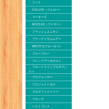
・ フィナ
・ FOLLOW（フォロー）
・ フーターズ
・ BOOYAH（ブーヤー）
・ フラッシュユニオン
・ ブラッディサムルアー
・ BRUTUS(ブルータス)
・ ブルーブルー
・ フレッドアーボガスト
・ フロントラインプロダクシ
ョン
・ プロフェッサー
・ プロジェクトゼロ
・ プロズファクトリー
・ フロッグ
・ ベイトブレス