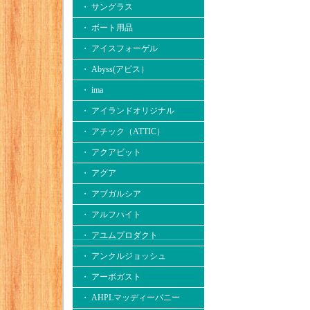
・ サングラス
・ ボート用品
・ アイスフォーゲル
・ Abyss(アビス）
・ ima
・ アイランドオリジナル
・ アチック（ATTIC）
・ アクアビット
・ アグア
・ アブガルシア
・ アルフハイト
・ アユムプロダクト
・ アンクルジョッシュ
・ アーボガスト
・ AHPLマッディーバニー