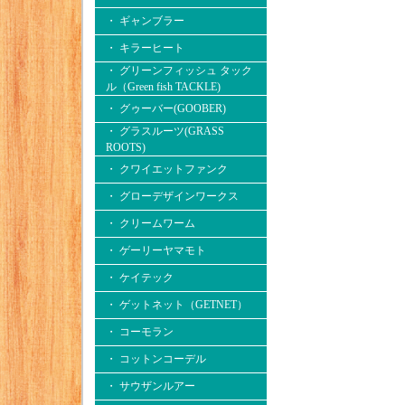
・ ギャンブラー
・ キラーヒート
・ グリーンフィッシュ タック
ル（Green fish TACKLE)
・ グゥーバー(GOOBER)
・ グラスルーツ(GRASS
ROOTS)
・ クワイエットファンク
・ グローデザインワークス
・ クリームワーム
・ ゲーリーヤマモト
・ ケイテック
・ ゲットネット（GETNET）
・ コーモラン
・ コットンコーデル
・ サウザンルアー