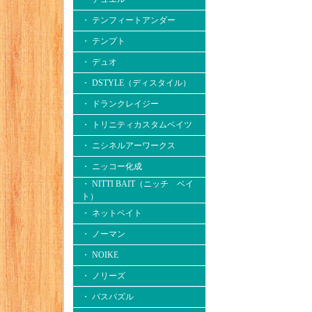
・ テンフィートアンダー
・ テンプト
・ デュオ
・ DSTYLE（ディスタイル）
・ ドランクレイジー
・ トリニティカスタムベイツ
・ ニシネルアーワークス
・ ニッコー化成
・ NITTI BAIT（ニッチ ベイ
ト）
・ ネットベイト
・ ノーマン
・ NOIKE
・ ノリーズ
・ バスパズル