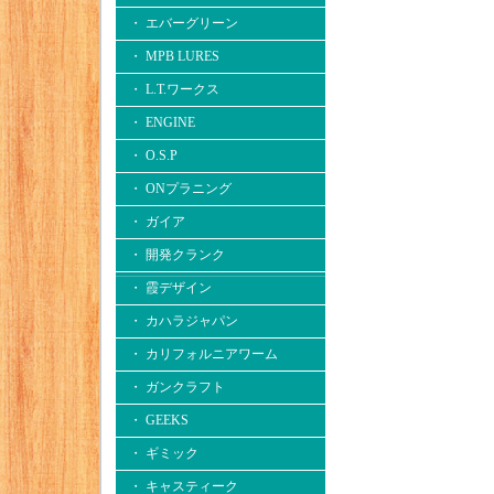
・ エバーグリーン
・ MPB LURES
・ L.T.ワークス
・ ENGINE
・ O.S.P
・ ONプラニング
・ ガイア
・ 開発クランク
・ 霞デザイン
・ カハラジャパン
・ カリフォルニアワーム
・ ガンクラフト
・ GEEKS
・ ギミック
・ キャスティーク