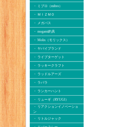
・ ミブロ（mibro）
・ ＭＩＺＭＯ
・ メガバス
・ mogami釣具
・ Molix（モリックス）
・ ヤバイブランド
・ ライブターゲット
・ ラッキークラフト
・ ラッドルアーズ
・ ラパラ
・ ランカーハント
・ リューギ（RYUGI）
・ リアクションイノベーショ
ン
・ リトルジャック