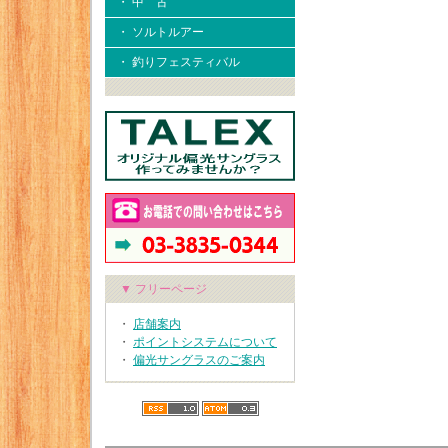
・ 中 古
・ ソルトルアー
・ 釣りフェスティバル
▼ フリーページ
・
店舗案内
・
ポイントシステムについて
・
偏光サングラスのご案内