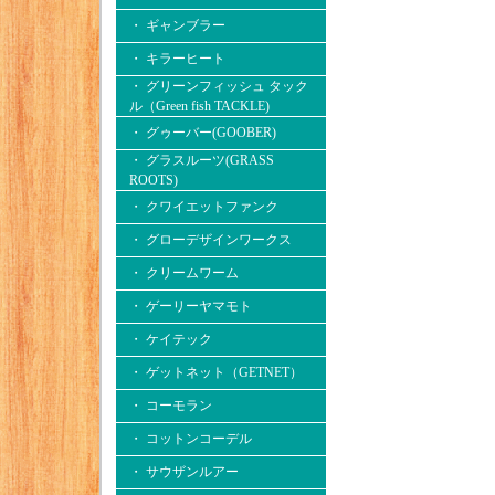
・ ギャンブラー
・ キラーヒート
・ グリーンフィッシュ タック
ル（Green fish TACKLE)
・ グゥーバー(GOOBER)
・ グラスルーツ(GRASS
ROOTS)
・ クワイエットファンク
・ グローデザインワークス
・ クリームワーム
・ ゲーリーヤマモト
・ ケイテック
・ ゲットネット（GETNET）
・ コーモラン
・ コットンコーデル
・ サウザンルアー