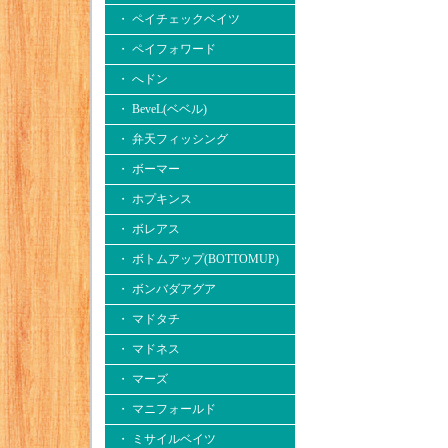
・ ペイチェックベイツ
・ ペイフォワード
・ へドン
・ BeveL(ベベル)
・ 弁天フィッシング
・ ボーマー
・ ホプキンス
・ ボレアス
・ ボトムアップ(BOTTOMUP)
・ ボンバダアグア
・ マドタチ
・ マドネス
・ マーズ
・ マニフォールド
・ ミサイルベイツ