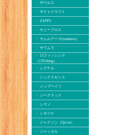
・ ザウルス
・ ザクトクラフト
・ ZAPPU
・ サニーブロス
・ サムルアーズ(sumlures)
・ サワムラ
・ 13フィッシング
（13Fishing）
・ シグナル
・ シックスセンス
・ ジップベイツ
・ ジークラック
・ シマノ
・ シモツケ
・ ジャクソン（Qu-on）
・ ジャッカル