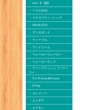
・ issei 【一誠】
・ イズム(ism)
・ イチカワフィッシング
・ IMAKATSU
・ ヴァガボンド
・ ウィーブル
・ ウッドリーム
・ ウォーカーウォーカー
・ ウォーターランド
・ ウィップラッシュ ファクト
リー
・ N.L.R Invincible Lures
・ H.Way
・ エレメンツ
・ エコギア
・ エドモン