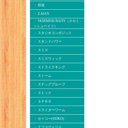
・ 邪道
・ Z-MAN
・ SKIRMISH BAITS（スカミ
ッシュベイツ）
・ スタジオコンポジット
・ スタンドパワー
・ スミス
・ スミスウィック
・ ストライクキング
・ ストーム
・ スナッグプルーフ
・ ストック
・ ＳＰＲＯ
・ スライダーワーム
・ セイコー(SEIKO)
・ Ｚファクトリー