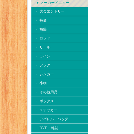
▼ メーカーメニュー
・ 大会エントリー
・ 特価
・ 福袋
・ ロッド
・ リール
・ ライン
・ フック
・ シンカー
・ 小物
・ その他用品
・ ボックス
・ ステッカー
・ アパレル・バッグ
・ DVD・雑誌