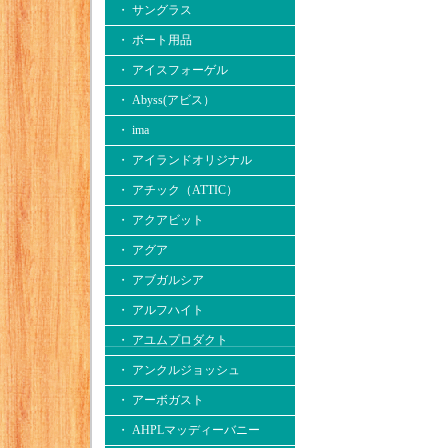
・ サングラス
・ ボート用品
・ アイスフォーゲル
・ Abyss(アビス）
・ ima
・ アイランドオリジナル
・ アチック（ATTIC）
・ アクアビット
・ アグア
・ アブガルシア
・ アルフハイト
・ アユムプロダクト
・ アンクルジョッシュ
・ アーボガスト
・ AHPLマッディーバニー