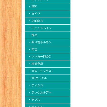
・ ZBC
・ ダイワ
・ Double.H
・ チェイスベイツ
・ 痴虫
・ 釣り吉ホルモン
・ 常吉
・ ツッガーFROG
・ 椿研究所
・ TEX（テックス）
・ THタックル
・ ティムコ
・ テッケルルアー
・ デプス
・ デュエル