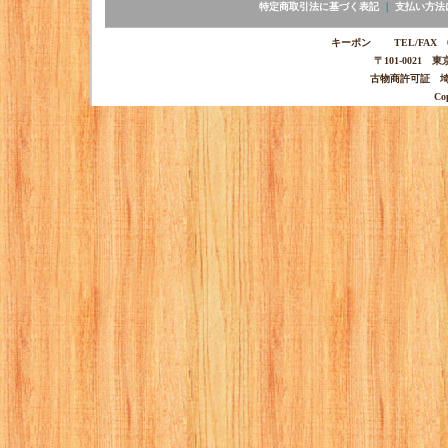
特定商取引法に基づく表記
｜
支払い方法
キーポン TEL/FAX 03-
〒101-0021 
古物商許可証 埼玉
Co