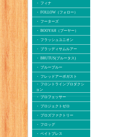
・ フィナ
・ FOLLOW（フォロー）
・ フーターズ
・ BOOYAH（ブーヤー）
・ フラッシュユニオン
・ ブラッディサムルアー
・ BRUTUS(ブルータス)
・ ブルーブルー
・ フレッドアーボガスト
・ フロントラインプロダクシ
ョン
・ プロフェッサー
・ プロジェクトゼロ
・ プロズファクトリー
・ フロッグ
・ ベイトブレス