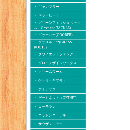
・ ギャンブラー
・ キラーヒート
・ グリーンフィッシュ タック
ル（Green fish TACKLE)
・ グゥーバー(GOOBER)
・ グラスルーツ(GRASS
ROOTS)
・ クワイエットファンク
・ グローデザインワークス
・ クリームワーム
・ ゲーリーヤマモト
・ ケイテック
・ ゲットネット（GETNET）
・ コーモラン
・ コットンコーデル
・ サウザンルアー