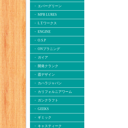
・ エバーグリーン
・ MPB LURES
・ L.T.ワークス
・ ENGINE
・ O.S.P
・ ONプラニング
・ ガイア
・ 開発クランク
・ 霞デザイン
・ カハラジャパン
・ カリフォルニアワーム
・ ガンクラフト
・ GEEKS
・ ギミック
・ キャスティーク