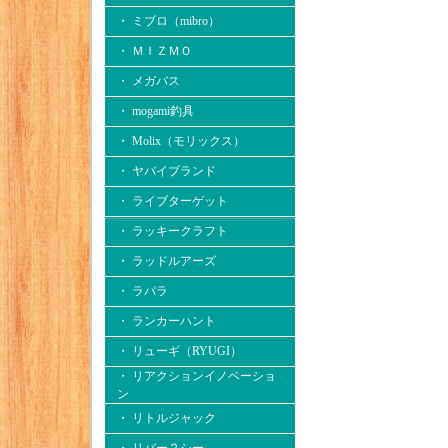
・ ミブロ（mibro）
・ ＭＩＺＭＯ
・ メガバス
・ mogami釣具
・ Molix（モリックス）
・ ヤバイブランド
・ ライブターゲット
・ ラッキークラフト
・ ラッドルアーズ
・ ラパラ
・ ランカーハント
・ リューギ（RYUGI）
・ リアクションイノベーショ
ン
・ リトルジャック