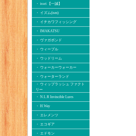
・ issei 【一誠】
・ イズム(ism)
・ イチカワフィッシング
・ IMAKATSU
・ ヴァガボンド
・ ウィーブル
・ ウッドリーム
・ ウォーカーウォーカー
・ ウォーターランド
・ ウィップラッシュ ファクト
リー
・ N.L.R Invincible Lures
・ H.Way
・ エレメンツ
・ エコギア
・ エドモン