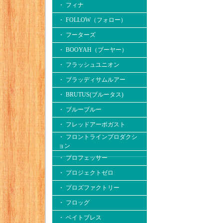
・ フィナ
・ FOLLOW（フォロー）
・ フーターズ
・ BOOYAH（ブーヤー）
・ フラッシュユニオン
・ ブラッディサムルアー
・ BRUTUS(ブルータス)
・ ブルーブルー
・ フレッドアーボガスト
・ フロントラインプロダクシ
ョン
・ プロフェッサー
・ プロジェクトゼロ
・ プロズファクトリー
・ フロッグ
・ ベイトブレス