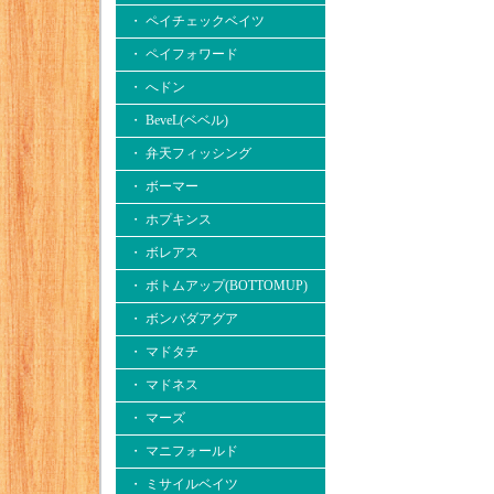
・ ペイチェックベイツ
・ ペイフォワード
・ へドン
・ BeveL(ベベル)
・ 弁天フィッシング
・ ボーマー
・ ホプキンス
・ ボレアス
・ ボトムアップ(BOTTOMUP)
・ ボンバダアグア
・ マドタチ
・ マドネス
・ マーズ
・ マニフォールド
・ ミサイルベイツ