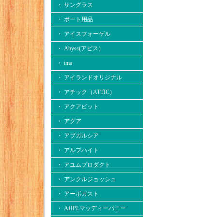
・ サングラス
・ ボート用品
・ アイスフォーゲル
・ Abyss(アビス）
・ ima
・ アイランドオリジナル
・ アチック（ATTIC）
・ アクアビット
・ アグア
・ アブガルシア
・ アルフハイト
・ アユムプロダクト
・ アンクルジョッシュ
・ アーボガスト
・ AHPLマッディーバニー