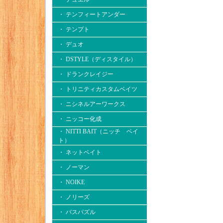
・ テンフィートアンダー
・ テンプト
・ デュオ
・ DSTYLE（ディスタイル）
・ ドランクレイジー
・ トリニティカスタムベイツ
・ ニシネルアーワークス
・ ニッコー化成
・ NITTI BAIT（ニッチ ベイ
ト）
・ ネットベイト
・ ノーマン
・ NOIKE
・ ノリーズ
・ バスパズル