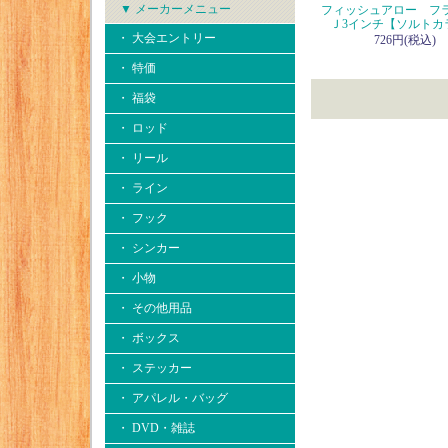
▼ メーカーメニュー
フィッシュアロー フ
Ｊ3インチ【ソルトカ
・ 大会エントリー
726円(税込)
・ 特価
・ 福袋
・ ロッド
・ リール
・ ライン
・ フック
・ シンカー
・ 小物
・ その他用品
・ ボックス
・ ステッカー
・ アパレル・バッグ
・ DVD・雑誌