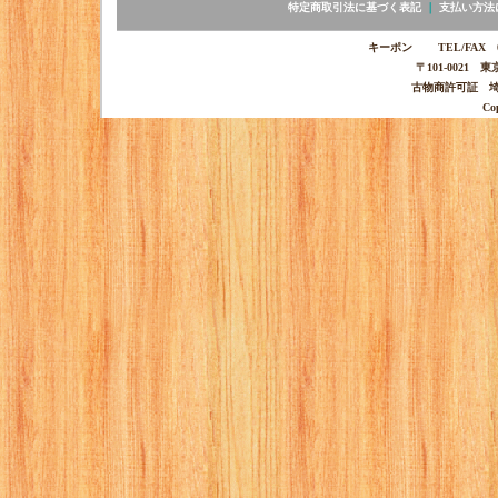
特定商取引法に基づく表記
｜
支払い方法
キーポン TEL/FAX 03-
〒101-0021 
古物商許可証 埼玉
Co