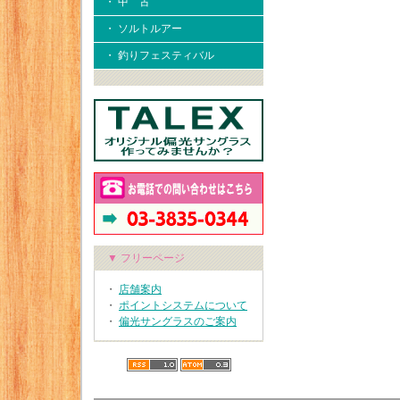
・ 中 古
・ ソルトルアー
・ 釣りフェスティバル
▼ フリーページ
・
店舗案内
・
ポイントシステムについて
・
偏光サングラスのご案内