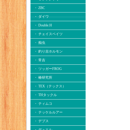
・ ZBC
・ ダイワ
・ Double.H
・ チェイスベイツ
・ 痴虫
・ 釣り吉ホルモン
・ 常吉
・ ツッガーFROG
・ 椿研究所
・ TEX（テックス）
・ THタックル
・ ティムコ
・ テッケルルアー
・ デプス
・ デュエル