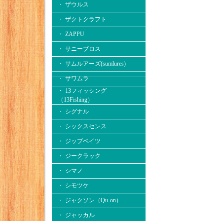
・ ザウルス
・ ザクトクラフト
・ ZAPPU
・ サニーブロス
・ サムルアーズ(sumlures)
・ サワムラ
・ 13フィッシング
（13Fishing）
・ シグナル
・ シックスセンス
・ ジップベイツ
・ ジークラック
・ シマノ
・ シモツケ
・ ジャクソン（Qu-on）
・ ジャッカル