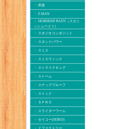
・ 邪道
・ Z-MAN
・ SKIRMISH BAITS（スカミ
ッシュベイツ）
・ スタジオコンポジット
・ スタンドパワー
・ スミス
・ スミスウィック
・ ストライクキング
・ ストーム
・ スナッグプルーフ
・ ストック
・ ＳＰＲＯ
・ スライダーワーム
・ セイコー(SEIKO)
・ Ｚファクトリー