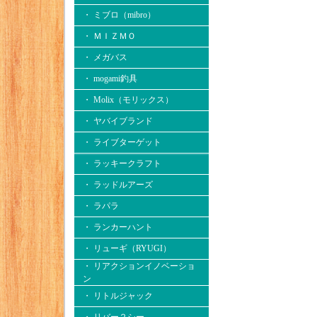
・ ミブロ（mibro）
・ ＭＩＺＭＯ
・ メガバス
・ mogami釣具
・ Molix（モリックス）
・ ヤバイブランド
・ ライブターゲット
・ ラッキークラフト
・ ラッドルアーズ
・ ラパラ
・ ランカーハント
・ リューギ（RYUGI）
・ リアクションイノベーショ
ン
・ リトルジャック