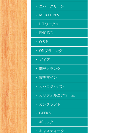
・ エバーグリーン
・ MPB LURES
・ L.T.ワークス
・ ENGINE
・ O.S.P
・ ONプラニング
・ ガイア
・ 開発クランク
・ 霞デザイン
・ カハラジャパン
・ カリフォルニアワーム
・ ガンクラフト
・ GEEKS
・ ギミック
・ キャスティーク