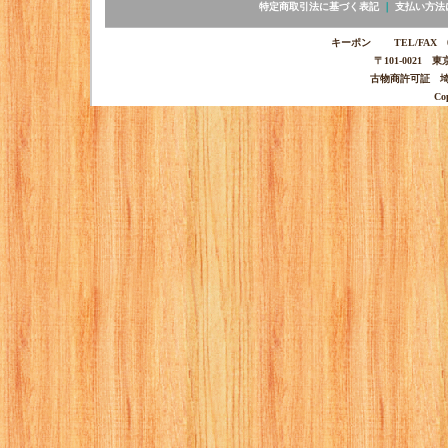
特定商取引法に基づく表記
｜
支払い方法
キーポン TEL/FAX 03-
〒101-0021 
古物商許可証 埼玉
Co