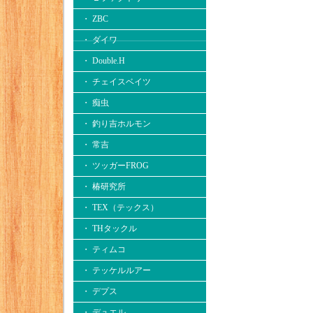
・ ZBC
・ ダイワ
・ Double.H
・ チェイスベイツ
・ 痴虫
・ 釣り吉ホルモン
・ 常吉
・ ツッガーFROG
・ 椿研究所
・ TEX（テックス）
・ THタックル
・ ティムコ
・ テッケルルアー
・ デプス
・ デュエル