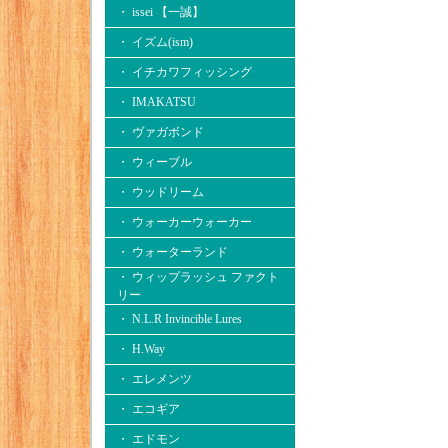
・ issei 【一誠】
・ イズム(ism)
・ イチカワフィッシング
・ IMAKATSU
・ ヴァガボンド
・ ウィーブル
・ ウッドリーム
・ ウォーカーウォーカー
・ ウォーターランド
・ ウィップラッシュ ファクト
リー
・ N.L.R Invincible Lures
・ H.Way
・ エレメンツ
・ エコギア
・ エドモン