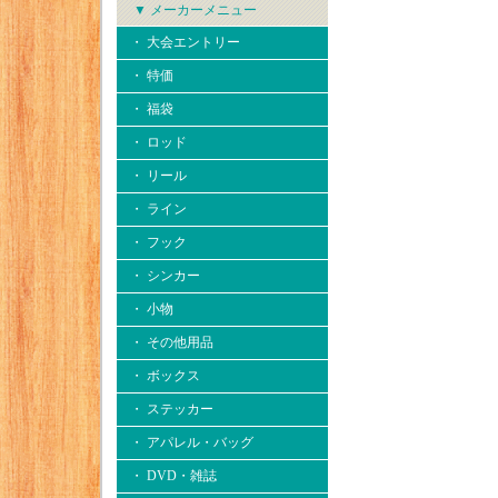
▼ メーカーメニュー
・ 大会エントリー
・ 特価
・ 福袋
・ ロッド
・ リール
・ ライン
・ フック
・ シンカー
・ 小物
・ その他用品
・ ボックス
・ ステッカー
・ アパレル・バッグ
・ DVD・雑誌