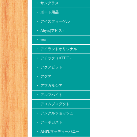
・ サングラス
・ ボート用品
・ アイスフォーゲル
・ Abyss(アビス）
・ ima
・ アイランドオリジナル
・ アチック（ATTIC）
・ アクアビット
・ アグア
・ アブガルシア
・ アルフハイト
・ アユムプロダクト
・ アンクルジョッシュ
・ アーボガスト
・ AHPLマッディーバニー