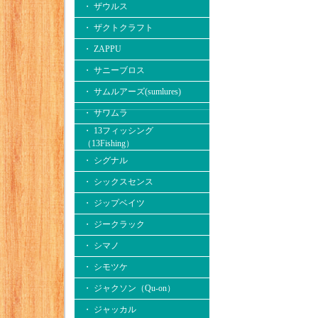
・ ザウルス
・ ザクトクラフト
・ ZAPPU
・ サニーブロス
・ サムルアーズ(sumlures)
・ サワムラ
・ 13フィッシング
（13Fishing）
・ シグナル
・ シックスセンス
・ ジップベイツ
・ ジークラック
・ シマノ
・ シモツケ
・ ジャクソン（Qu-on）
・ ジャッカル