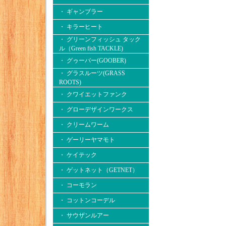
・ ギャンブラー
・ キラーヒート
・ グリーンフィッシュ タック
ル（Green fish TACKLE)
・ グゥーバー(GOOBER)
・ グラスルーツ(GRASS
ROOTS)
・ クワイエットファンク
・ グローデザインワークス
・ クリームワーム
・ ゲーリーヤマモト
・ ケイテック
・ ゲットネット（GETNET）
・ コーモラン
・ コットンコーデル
・ サウザンルアー