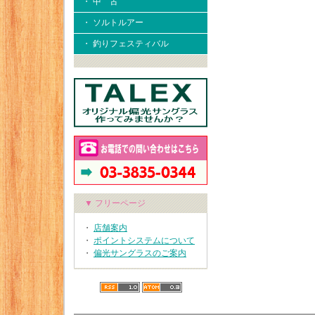
・ 中 古
・ ソルトルアー
・ 釣りフェスティバル
▼ フリーページ
・
店舗案内
・
ポイントシステムについて
・
偏光サングラスのご案内