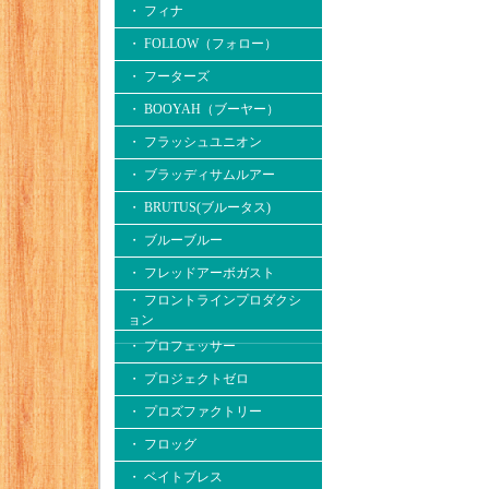
・ フィナ
・ FOLLOW（フォロー）
・ フーターズ
・ BOOYAH（ブーヤー）
・ フラッシュユニオン
・ ブラッディサムルアー
・ BRUTUS(ブルータス)
・ ブルーブルー
・ フレッドアーボガスト
・ フロントラインプロダクシ
ョン
・ プロフェッサー
・ プロジェクトゼロ
・ プロズファクトリー
・ フロッグ
・ ベイトブレス