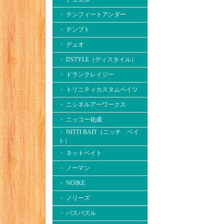
・ テンフィートアンダー
・ テンプト
・ デュオ
・ DSTYLE（ディスタイル）
・ ドランクレイジー
・ トリニティカスタムベイツ
・ ニシネルアーワークス
・ ニッコー化成
・ NITTI BAIT（ニッチ ベイ
ト）
・ ネットベイト
・ ノーマン
・ NOIKE
・ ノリーズ
・ バスパズル