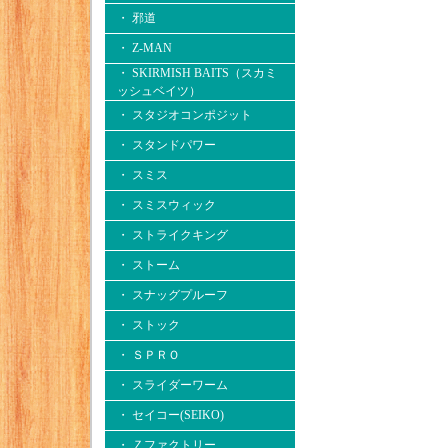
・ 邪道
・ Z-MAN
・ SKIRMISH BAITS（スカミ
ッシュベイツ）
・ スタジオコンポジット
・ スタンドパワー
・ スミス
・ スミスウィック
・ ストライクキング
・ ストーム
・ スナッグプルーフ
・ ストック
・ ＳＰＲＯ
・ スライダーワーム
・ セイコー(SEIKO)
・ Ｚファクトリー