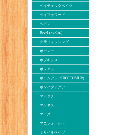
・ ペイチェックベイツ
・ ペイフォワード
・ へドン
・ BeveL(ベベル)
・ 弁天フィッシング
・ ボーマー
・ ホプキンス
・ ボレアス
・ ボトムアップ(BOTTOMUP)
・ ボンバダアグア
・ マドタチ
・ マドネス
・ マーズ
・ マニフォールド
・ ミサイルベイツ