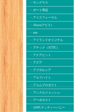
・ サングラス
・ ボート用品
・ アイスフォーゲル
・ Abyss(アビス）
・ ima
・ アイランドオリジナル
・ アチック（ATTIC）
・ アクアビット
・ アグア
・ アブガルシア
・ アルフハイト
・ アユムプロダクト
・ アンクルジョッシュ
・ アーボガスト
・ AHPLマッディーバニー