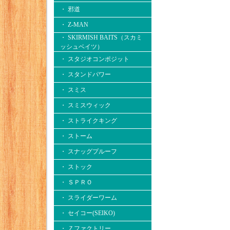
・ 邪道
・ Z-MAN
・ SKIRMISH BAITS（スカミ
ッシュベイツ）
・ スタジオコンポジット
・ スタンドパワー
・ スミス
・ スミスウィック
・ ストライクキング
・ ストーム
・ スナッグプルーフ
・ ストック
・ ＳＰＲＯ
・ スライダーワーム
・ セイコー(SEIKO)
・ Ｚファクトリー