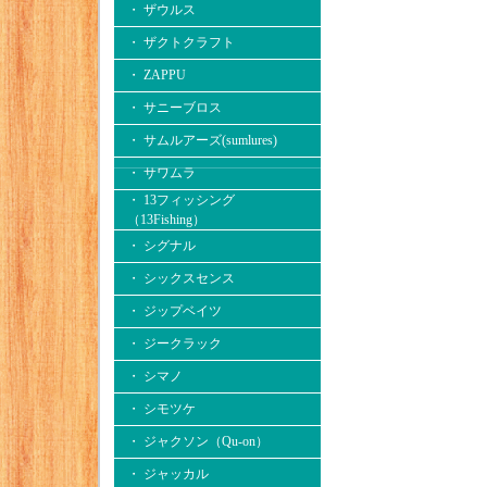
・ ザウルス
・ ザクトクラフト
・ ZAPPU
・ サニーブロス
・ サムルアーズ(sumlures)
・ サワムラ
・ 13フィッシング
（13Fishing）
・ シグナル
・ シックスセンス
・ ジップベイツ
・ ジークラック
・ シマノ
・ シモツケ
・ ジャクソン（Qu-on）
・ ジャッカル