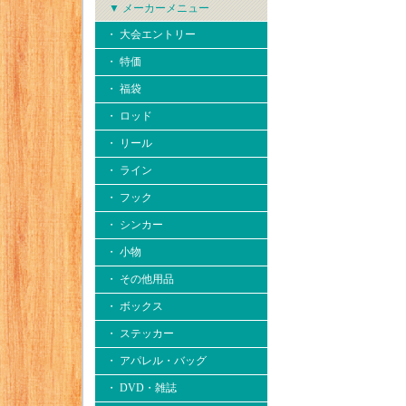
▼ メーカーメニュー
・ 大会エントリー
・ 特価
・ 福袋
・ ロッド
・ リール
・ ライン
・ フック
・ シンカー
・ 小物
・ その他用品
・ ボックス
・ ステッカー
・ アパレル・バッグ
・ DVD・雑誌