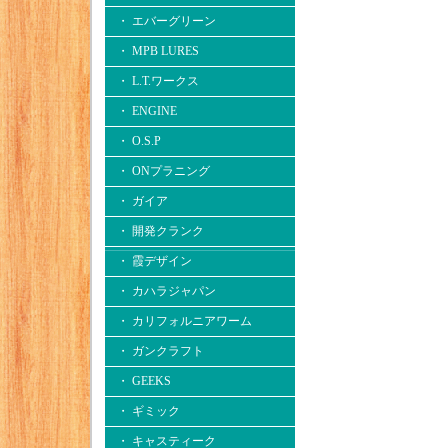
・ エバーグリーン
・ MPB LURES
・ L.T.ワークス
・ ENGINE
・ O.S.P
・ ONプラニング
・ ガイア
・ 開発クランク
・ 霞デザイン
・ カハラジャパン
・ カリフォルニアワーム
・ ガンクラフト
・ GEEKS
・ ギミック
・ キャスティーク