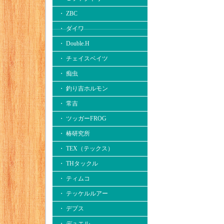
・ ZBC
・ ダイワ
・ Double.H
・ チェイスベイツ
・ 痴虫
・ 釣り吉ホルモン
・ 常吉
・ ツッガーFROG
・ 椿研究所
・ TEX（テックス）
・ THタックル
・ ティムコ
・ テッケルルアー
・ デプス
・ デュエル