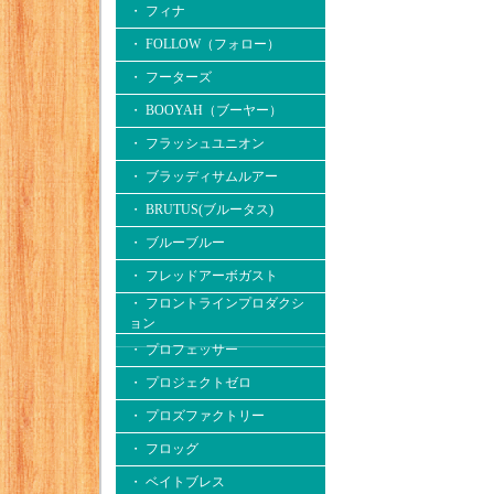
・ フィナ
・ FOLLOW（フォロー）
・ フーターズ
・ BOOYAH（ブーヤー）
・ フラッシュユニオン
・ ブラッディサムルアー
・ BRUTUS(ブルータス)
・ ブルーブルー
・ フレッドアーボガスト
・ フロントラインプロダクシ
ョン
・ プロフェッサー
・ プロジェクトゼロ
・ プロズファクトリー
・ フロッグ
・ ベイトブレス