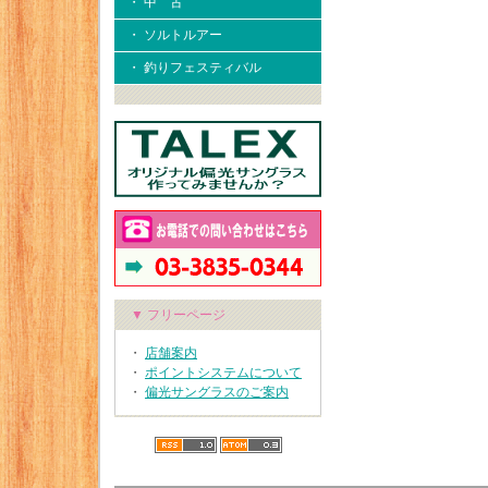
・ 中 古
・ ソルトルアー
・ 釣りフェスティバル
▼ フリーページ
・
店舗案内
・
ポイントシステムについて
・
偏光サングラスのご案内