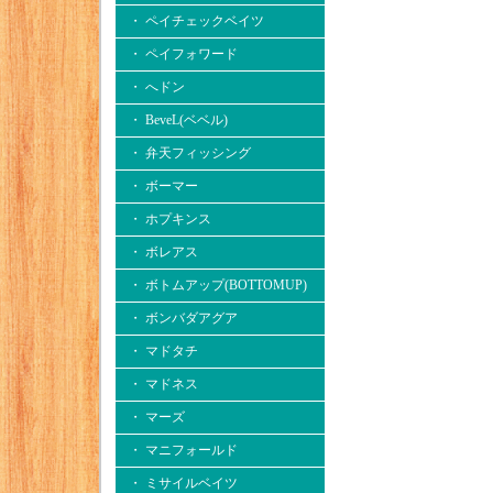
・ ペイチェックベイツ
・ ペイフォワード
・ へドン
・ BeveL(ベベル)
・ 弁天フィッシング
・ ボーマー
・ ホプキンス
・ ボレアス
・ ボトムアップ(BOTTOMUP)
・ ボンバダアグア
・ マドタチ
・ マドネス
・ マーズ
・ マニフォールド
・ ミサイルベイツ