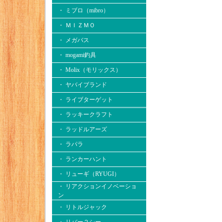
・ ミブロ（mibro）
・ ＭＩＺＭＯ
・ メガバス
・ mogami釣具
・ Molix（モリックス）
・ ヤバイブランド
・ ライブターゲット
・ ラッキークラフト
・ ラッドルアーズ
・ ラパラ
・ ランカーハント
・ リューギ（RYUGI）
・ リアクションイノベーショ
ン
・ リトルジャック