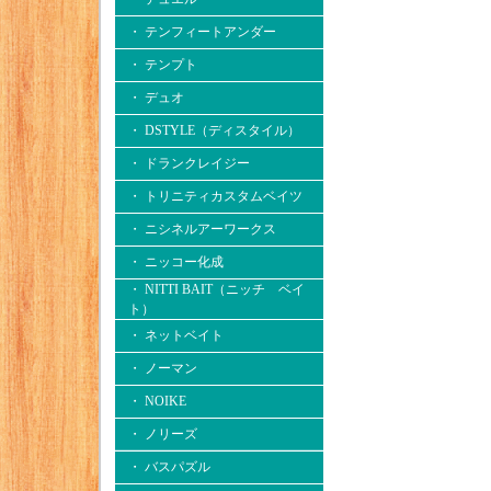
・ テンフィートアンダー
・ テンプト
・ デュオ
・ DSTYLE（ディスタイル）
・ ドランクレイジー
・ トリニティカスタムベイツ
・ ニシネルアーワークス
・ ニッコー化成
・ NITTI BAIT（ニッチ ベイ
ト）
・ ネットベイト
・ ノーマン
・ NOIKE
・ ノリーズ
・ バスパズル