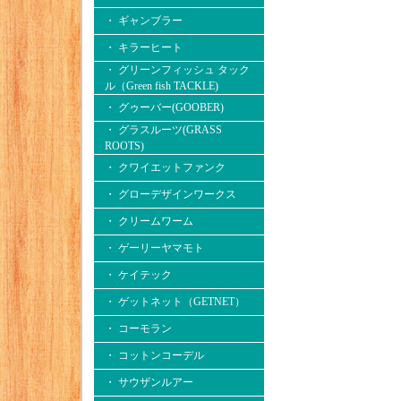
・ ギャンブラー
・ キラーヒート
・ グリーンフィッシュ タック
ル（Green fish TACKLE)
・ グゥーバー(GOOBER)
・ グラスルーツ(GRASS
ROOTS)
・ クワイエットファンク
・ グローデザインワークス
・ クリームワーム
・ ゲーリーヤマモト
・ ケイテック
・ ゲットネット（GETNET）
・ コーモラン
・ コットンコーデル
・ サウザンルアー