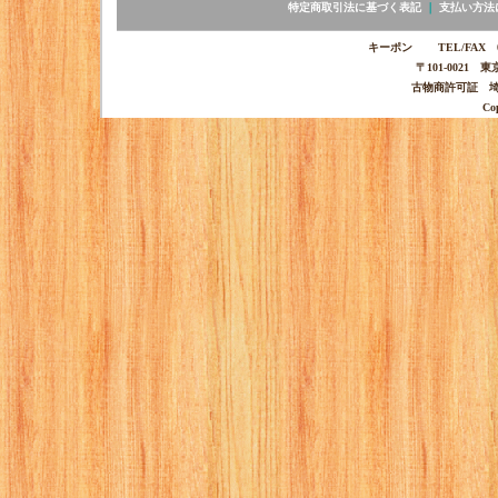
特定商取引法に基づく表記
｜
支払い方法
キーポン TEL/FAX 03-
〒101-0021 
古物商許可証 埼玉
Co