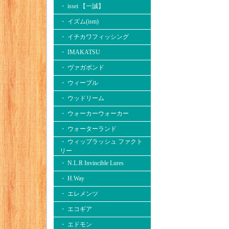
・ issei 【一誠】
・ イズム(ism)
・ イチカワフィッシング
・ IMAKATSU
・ ヴァガボンド
・ ウィーブル
・ ウッドリーム
・ ウォーカーウォーカー
・ ウォーターランド
・ ウィップラッシュ ファクト
リー
・ N.L.R Invincible Lures
・ H.Way
・ エレメンツ
・ エコギア
・ エドモン