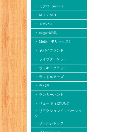
・ ミブロ（mibro）
・ ＭＩＺＭＯ
・ メガバス
・ mogami釣具
・ Molix（モリックス）
・ ヤバイブランド
・ ライブターゲット
・ ラッキークラフト
・ ラッドルアーズ
・ ラパラ
・ ランカーハント
・ リューギ（RYUGI）
・ リアクションイノベーショ
ン
・ リトルジャック