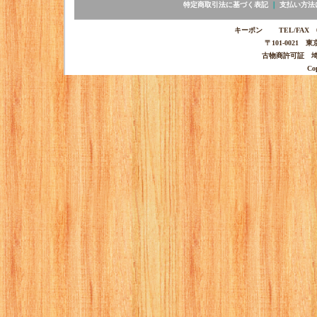
特定商取引法に基づく表記
｜
支払い方法
キーポン TEL/FAX 03-
〒101-0021 
古物商許可証 埼玉
Co