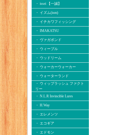
・ issei 【一誠】
・ イズム(ism)
・ イチカワフィッシング
・ IMAKATSU
・ ヴァガボンド
・ ウィーブル
・ ウッドリーム
・ ウォーカーウォーカー
・ ウォーターランド
・ ウィップラッシュ ファクト
リー
・ N.L.R Invincible Lures
・ H.Way
・ エレメンツ
・ エコギア
・ エドモン