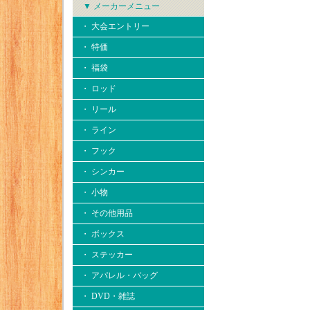
▼ メーカーメニュー
・ 大会エントリー
・ 特価
・ 福袋
・ ロッド
・ リール
・ ライン
・ フック
・ シンカー
・ 小物
・ その他用品
・ ボックス
・ ステッカー
・ アパレル・バッグ
・ DVD・雑誌