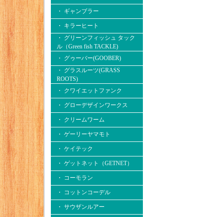
・ ギャンブラー
・ キラーヒート
・ グリーンフィッシュ タック
ル（Green fish TACKLE)
・ グゥーバー(GOOBER)
・ グラスルーツ(GRASS
ROOTS)
・ クワイエットファンク
・ グローデザインワークス
・ クリームワーム
・ ゲーリーヤマモト
・ ケイテック
・ ゲットネット（GETNET）
・ コーモラン
・ コットンコーデル
・ サウザンルアー