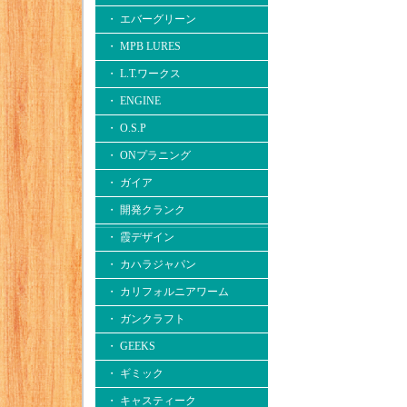
・ エバーグリーン
・ MPB LURES
・ L.T.ワークス
・ ENGINE
・ O.S.P
・ ONプラニング
・ ガイア
・ 開発クランク
・ 霞デザイン
・ カハラジャパン
・ カリフォルニアワーム
・ ガンクラフト
・ GEEKS
・ ギミック
・ キャスティーク