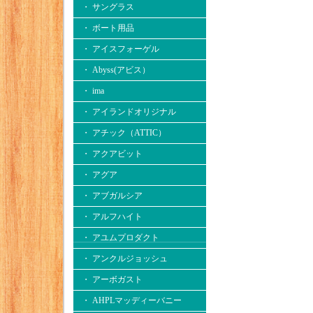
・ サングラス
・ ボート用品
・ アイスフォーゲル
・ Abyss(アビス）
・ ima
・ アイランドオリジナル
・ アチック（ATTIC）
・ アクアビット
・ アグア
・ アブガルシア
・ アルフハイト
・ アユムプロダクト
・ アンクルジョッシュ
・ アーボガスト
・ AHPLマッディーバニー