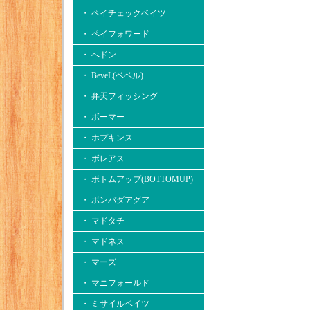
・ ペイチェックベイツ
・ ペイフォワード
・ へドン
・ BeveL(ベベル)
・ 弁天フィッシング
・ ボーマー
・ ホプキンス
・ ボレアス
・ ボトムアップ(BOTTOMUP)
・ ボンバダアグア
・ マドタチ
・ マドネス
・ マーズ
・ マニフォールド
・ ミサイルベイツ