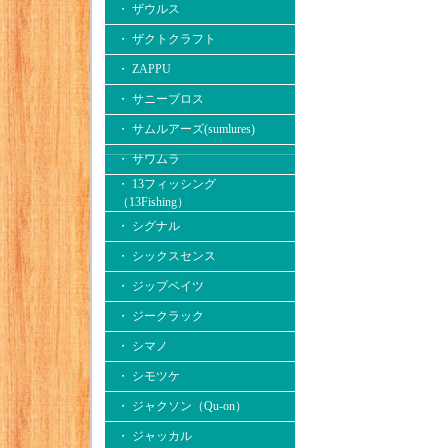
・ ザウルス
・ ザクトクラフト
・ ZAPPU
・ サニーブロス
・ サムルアーズ(sumlures)
・ サワムラ
・ 13フィッシング
（13Fishing）
・ シグナル
・ シックスセンス
・ ジップベイツ
・ ジークラック
・ シマノ
・ シモツケ
・ ジャクソン（Qu-on）
・ ジャッカル