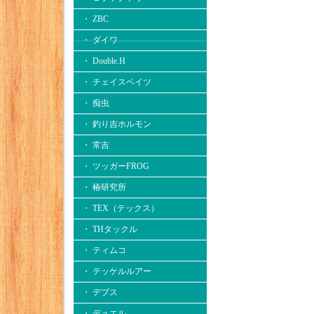
・ ZBC
・ ダイワ
・ Double.H
・ チェイスベイツ
・ 痴虫
・ 釣り吉ホルモン
・ 常吉
・ ツッガーFROG
・ 椿研究所
・ TEX（テックス）
・ THタックル
・ ティムコ
・ テッケルルアー
・ デプス
・ デュエル