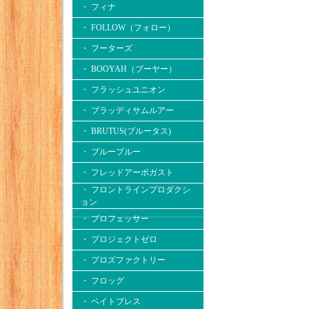
・ フィナ
・ FOLLOW（フォロー）
・ フーターズ
・ BOOYAH（ブーヤー）
・ フラッシュユニオン
・ ブラッディサムルアー
・ BRUTUS(ブルータス)
・ ブルーブルー
・ フレッドアーボガスト
・ フロントラインプロダクシ
ョン
・ プロフェッサー
・ プロジェクトゼロ
・ プロズファクトリー
・ フロッグ
・ ベイトブレス