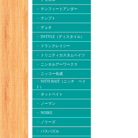
・ テンフィートアンダー
・ テンプト
・ デュオ
・ DSTYLE（ディスタイル）
・ ドランクレイジー
・ トリニティカスタムベイツ
・ ニシネルアーワークス
・ ニッコー化成
・ NITTI BAIT（ニッチ ベイ
ト）
・ ネットベイト
・ ノーマン
・ NOIKE
・ ノリーズ
・ バスパズル