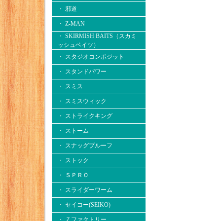
・ 邪道
・ Z-MAN
・ SKIRMISH BAITS（スカミ
ッシュベイツ）
・ スタジオコンポジット
・ スタンドパワー
・ スミス
・ スミスウィック
・ ストライクキング
・ ストーム
・ スナッグプルーフ
・ ストック
・ ＳＰＲＯ
・ スライダーワーム
・ セイコー(SEIKO)
・ Ｚファクトリー