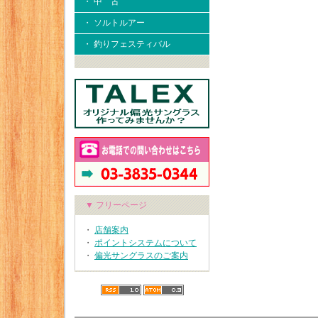
・ 中 古
・ ソルトルアー
・ 釣りフェスティバル
▼ フリーページ
・
店舗案内
・
ポイントシステムについて
・
偏光サングラスのご案内