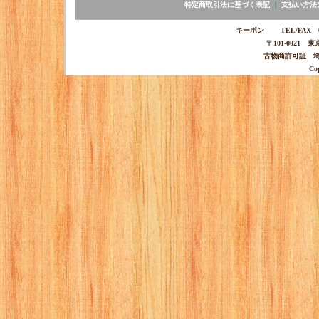
特定商取引法に基づく表記
｜
支払い方法
キーポン TEL/FAX 03-
〒101-0021 
古物商許可証 埼玉
Co