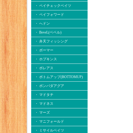
・ ペイチェックベイツ
・ ペイフォワード
・ へドン
・ BeveL(ベベル)
・ 弁天フィッシング
・ ボーマー
・ ホプキンス
・ ボレアス
・ ボトムアップ(BOTTOMUP)
・ ボンバダアグア
・ マドタチ
・ マドネス
・ マーズ
・ マニフォールド
・ ミサイルベイツ