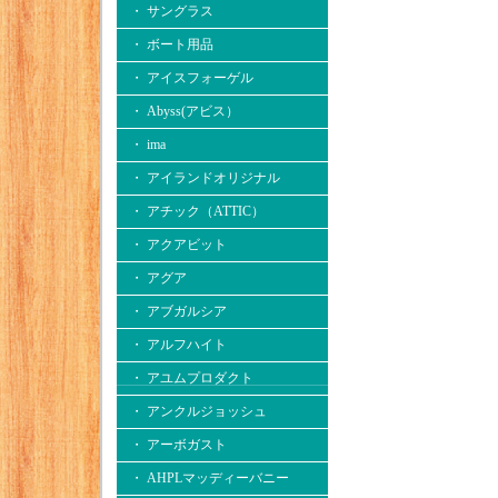
・ サングラス
・ ボート用品
・ アイスフォーゲル
・ Abyss(アビス）
・ ima
・ アイランドオリジナル
・ アチック（ATTIC）
・ アクアビット
・ アグア
・ アブガルシア
・ アルフハイト
・ アユムプロダクト
・ アンクルジョッシュ
・ アーボガスト
・ AHPLマッディーバニー