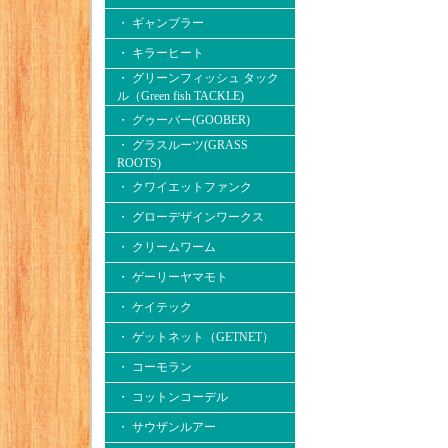
・ ギャンブラー
・ キラーヒート
・ グリーンフィッシュ タック
ル（Green fish TACKLE)
・ グゥーバー(GOOBER)
・ グラスルーツ(GRASS
ROOTS)
・ クワイエットファンク
・ グローデザインワークス
・ クリームワーム
・ ゲーリーヤマモト
・ ケイテック
・ ゲットネット（GETNET）
・ コーモラン
・ コットンコーデル
・ サウザンルアー