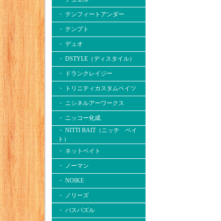
・ テンフィートアンダー
・ テンプト
・ デュオ
・ DSTYLE（ディスタイル）
・ ドランクレイジー
・ トリニティカスタムベイツ
・ ニシネルアーワークス
・ ニッコー化成
・ NITTI BAIT（ニッチ ベイ
ト）
・ ネットベイト
・ ノーマン
・ NOIKE
・ ノリーズ
・ バスパズル