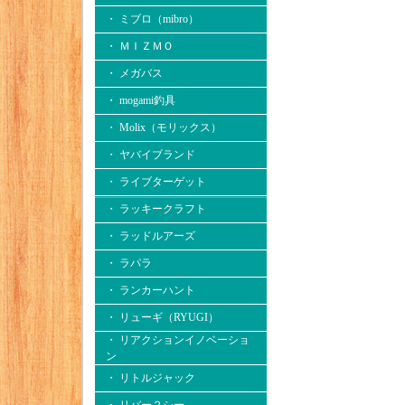
・ ミブロ（mibro）
・ ＭＩＺＭＯ
・ メガバス
・ mogami釣具
・ Molix（モリックス）
・ ヤバイブランド
・ ライブターゲット
・ ラッキークラフト
・ ラッドルアーズ
・ ラパラ
・ ランカーハント
・ リューギ（RYUGI）
・ リアクションイノベーショ
ン
・ リトルジャック