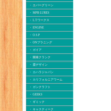
・ エバーグリーン
・ MPB LURES
・ L.T.ワークス
・ ENGINE
・ O.S.P
・ ONプラニング
・ ガイア
・ 開発クランク
・ 霞デザイン
・ カハラジャパン
・ カリフォルニアワーム
・ ガンクラフト
・ GEEKS
・ ギミック
・ キャスティーク