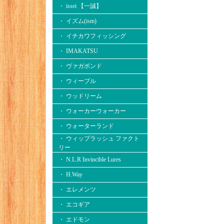
・ issei 【一誠】
・ イズム(ism)
・ イチカワフィッシング
・ IMAKATSU
・ ヴァガボンド
・ ウィーブル
・ ウッドリーム
・ ウォーカーウォーカー
・ ウォーターランド
・ ウィップラッシュ ファクト
リー
・ N.L.R Invincible Lures
・ H.Way
・ エレメンツ
・ エコギア
・ エドモン