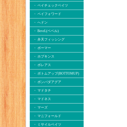
・ ペイチェックベイツ
・ ペイフォワード
・ へドン
・ BeveL(ベベル)
・ 弁天フィッシング
・ ボーマー
・ ホプキンス
・ ボレアス
・ ボトムアップ(BOTTOMUP)
・ ボンバダアグア
・ マドタチ
・ マドネス
・ マーズ
・ マニフォールド
・ ミサイルベイツ