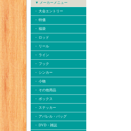
▼ メーカーメニュー
・ 大会エントリー
・ 特価
・ 福袋
・ ロッド
・ リール
・ ライン
・ フック
・ シンカー
・ 小物
・ その他用品
・ ボックス
・ ステッカー
・ アパレル・バッグ
・ DVD・雑誌