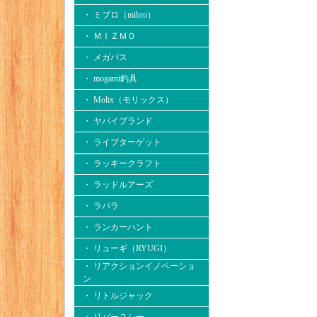
・ ミブロ（mibro）
・ ＭＩＺＭＯ
・ メガバス
・ mogami釣具
・ Molix（モリックス）
・ ヤバイブランド
・ ライブターゲット
・ ラッキークラフト
・ ラッドルアーズ
・ ラパラ
・ ランカーハント
・ リューギ（RYUGI）
・ リアクションイノベーショ
ン
・ リトルジャック