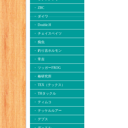
・ ZBC
・ ダイワ
・ Double.H
・ チェイスベイツ
・ 痴虫
・ 釣り吉ホルモン
・ 常吉
・ ツッガーFROG
・ 椿研究所
・ TEX（テックス）
・ THタックル
・ ティムコ
・ テッケルルアー
・ デプス
・ デュエル