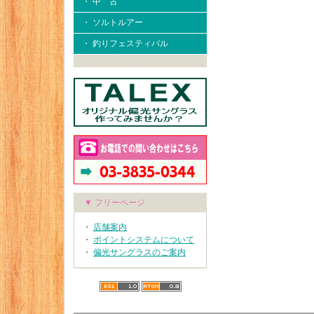
・ 中 古
・ ソルトルアー
・ 釣りフェスティバル
▼ フリーページ
・
店舗案内
・
ポイントシステムについて
・
偏光サングラスのご案内