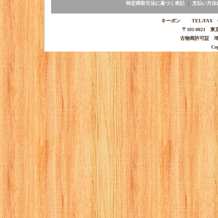
特定商取引法に基づく表記
｜
支払い方法
キーポン TEL/FAX 03-
〒101-0021 
古物商許可証 埼玉
Co