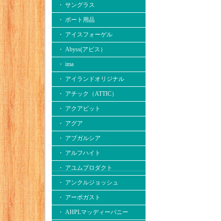
・ サングラス
・ ボート用品
・ アイスフォーゲル
・ Abyss(アビス）
・ ima
・ アイランドオリジナル
・ アチック（ATTIC）
・ アクアビット
・ アグア
・ アブガルシア
・ アルフハイト
・ アユムプロダクト
・ アンクルジョッシュ
・ アーボガスト
・ AHPLマッディーバニー