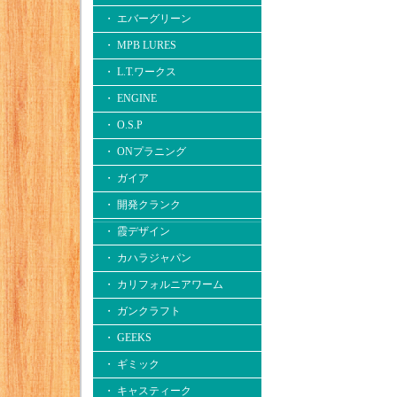
・ エバーグリーン
・ MPB LURES
・ L.T.ワークス
・ ENGINE
・ O.S.P
・ ONプラニング
・ ガイア
・ 開発クランク
・ 霞デザイン
・ カハラジャパン
・ カリフォルニアワーム
・ ガンクラフト
・ GEEKS
・ ギミック
・ キャスティーク