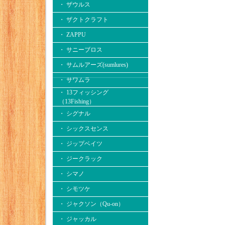
・ ザウルス
・ ザクトクラフト
・ ZAPPU
・ サニーブロス
・ サムルアーズ(sumlures)
・ サワムラ
・ 13フィッシング
（13Fishing）
・ シグナル
・ シックスセンス
・ ジップベイツ
・ ジークラック
・ シマノ
・ シモツケ
・ ジャクソン（Qu-on）
・ ジャッカル