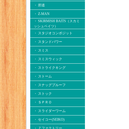
・ 邪道
・ Z-MAN
・ SKIRMISH BAITS（スカミ
ッシュベイツ）
・ スタジオコンポジット
・ スタンドパワー
・ スミス
・ スミスウィック
・ ストライクキング
・ ストーム
・ スナッグプルーフ
・ ストック
・ ＳＰＲＯ
・ スライダーワーム
・ セイコー(SEIKO)
・ Ｚファクトリー