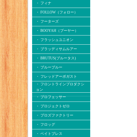
・ フィナ
・ FOLLOW（フォロー）
・ フーターズ
・ BOOYAH（ブーヤー）
・ フラッシュユニオン
・ ブラッディサムルアー
・ BRUTUS(ブルータス)
・ ブルーブルー
・ フレッドアーボガスト
・ フロントラインプロダクシ
ョン
・ プロフェッサー
・ プロジェクトゼロ
・ プロズファクトリー
・ フロッグ
・ ベイトブレス