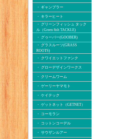
・ ギャンブラー
・ キラーヒート
・ グリーンフィッシュ タック
ル（Green fish TACKLE)
・ グゥーバー(GOOBER)
・ グラスルーツ(GRASS
ROOTS)
・ クワイエットファンク
・ グローデザインワークス
・ クリームワーム
・ ゲーリーヤマモト
・ ケイテック
・ ゲットネット（GETNET）
・ コーモラン
・ コットンコーデル
・ サウザンルアー