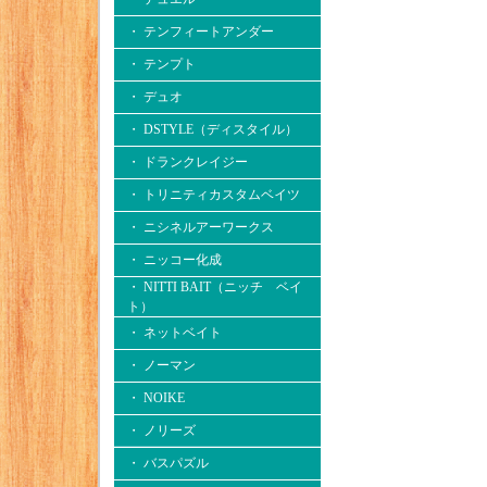
・ テンフィートアンダー
・ テンプト
・ デュオ
・ DSTYLE（ディスタイル）
・ ドランクレイジー
・ トリニティカスタムベイツ
・ ニシネルアーワークス
・ ニッコー化成
・ NITTI BAIT（ニッチ ベイ
ト）
・ ネットベイト
・ ノーマン
・ NOIKE
・ ノリーズ
・ バスパズル