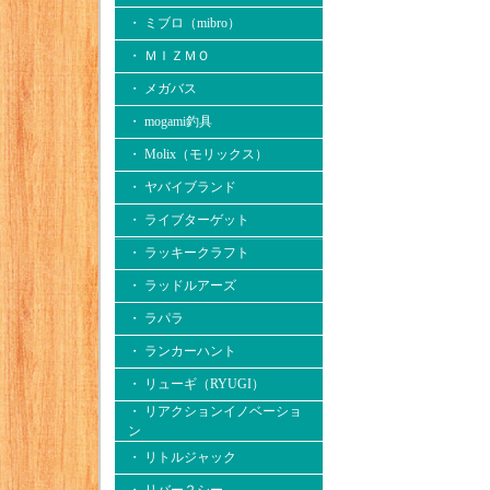
・ ミブロ（mibro）
・ ＭＩＺＭＯ
・ メガバス
・ mogami釣具
・ Molix（モリックス）
・ ヤバイブランド
・ ライブターゲット
・ ラッキークラフト
・ ラッドルアーズ
・ ラパラ
・ ランカーハント
・ リューギ（RYUGI）
・ リアクションイノベーショ
ン
・ リトルジャック