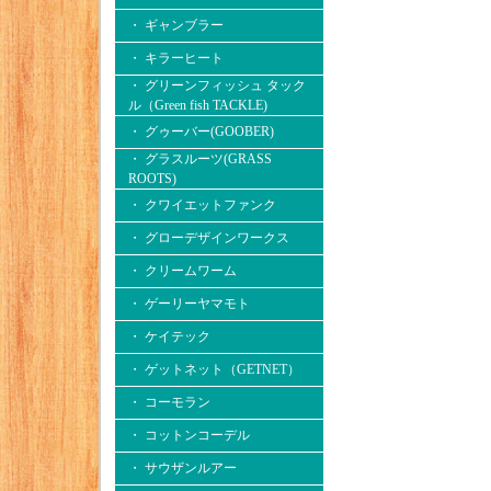
・ ギャンブラー
・ キラーヒート
・ グリーンフィッシュ タック
ル（Green fish TACKLE)
・ グゥーバー(GOOBER)
・ グラスルーツ(GRASS
ROOTS)
・ クワイエットファンク
・ グローデザインワークス
・ クリームワーム
・ ゲーリーヤマモト
・ ケイテック
・ ゲットネット（GETNET）
・ コーモラン
・ コットンコーデル
・ サウザンルアー