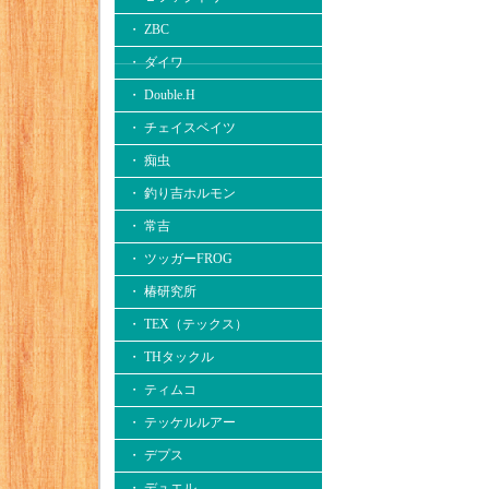
・ ZBC
・ ダイワ
・ Double.H
・ チェイスベイツ
・ 痴虫
・ 釣り吉ホルモン
・ 常吉
・ ツッガーFROG
・ 椿研究所
・ TEX（テックス）
・ THタックル
・ ティムコ
・ テッケルルアー
・ デプス
・ デュエル