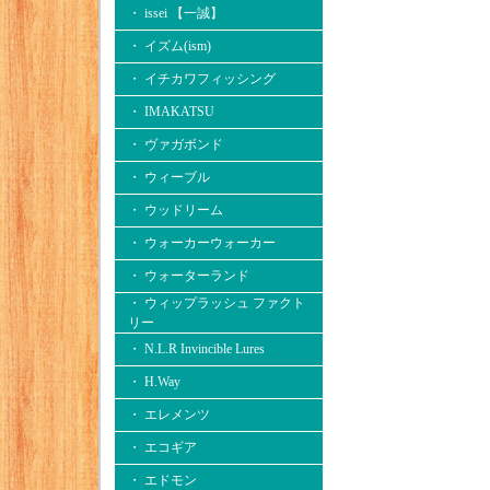
・ issei 【一誠】
・ イズム(ism)
・ イチカワフィッシング
・ IMAKATSU
・ ヴァガボンド
・ ウィーブル
・ ウッドリーム
・ ウォーカーウォーカー
・ ウォーターランド
・ ウィップラッシュ ファクト
リー
・ N.L.R Invincible Lures
・ H.Way
・ エレメンツ
・ エコギア
・ エドモン