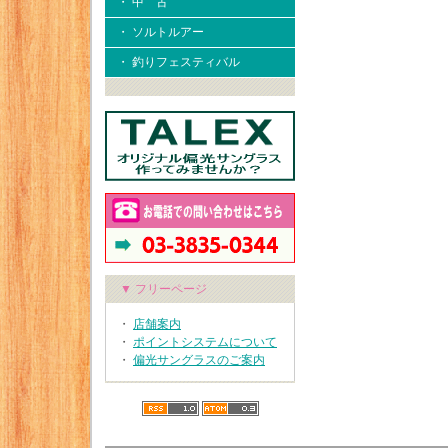
・ 中 古
・ ソルトルアー
・ 釣りフェスティバル
▼ フリーページ
・
店舗案内
・
ポイントシステムについて
・
偏光サングラスのご案内