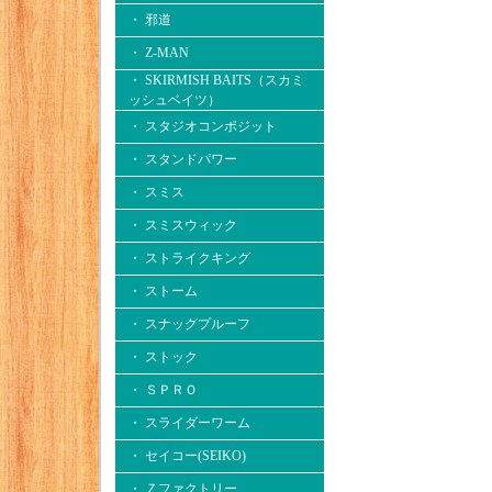
・ 邪道
・ Z-MAN
・ SKIRMISH BAITS（スカミ
ッシュベイツ）
・ スタジオコンポジット
・ スタンドパワー
・ スミス
・ スミスウィック
・ ストライクキング
・ ストーム
・ スナッグプルーフ
・ ストック
・ ＳＰＲＯ
・ スライダーワーム
・ セイコー(SEIKO)
・ Ｚファクトリー