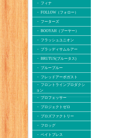
・ フィナ
・ FOLLOW（フォロー）
・ フーターズ
・ BOOYAH（ブーヤー）
・ フラッシュユニオン
・ ブラッディサムルアー
・ BRUTUS(ブルータス)
・ ブルーブルー
・ フレッドアーボガスト
・ フロントラインプロダクシ
ョン
・ プロフェッサー
・ プロジェクトゼロ
・ プロズファクトリー
・ フロッグ
・ ベイトブレス