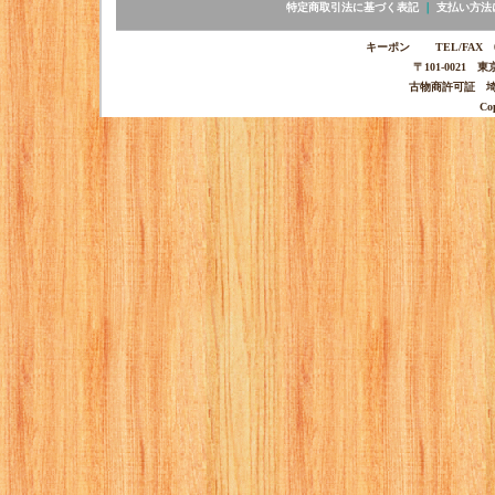
特定商取引法に基づく表記
｜
支払い方法
キーポン TEL/FAX 03-
〒101-0021 
古物商許可証 埼玉
Co