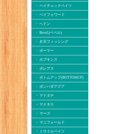
・ ペイチェックベイツ
・ ペイフォワード
・ へドン
・ BeveL(ベベル)
・ 弁天フィッシング
・ ボーマー
・ ホプキンス
・ ボレアス
・ ボトムアップ(BOTTOMUP)
・ ボンバダアグア
・ マドタチ
・ マドネス
・ マーズ
・ マニフォールド
・ ミサイルベイツ