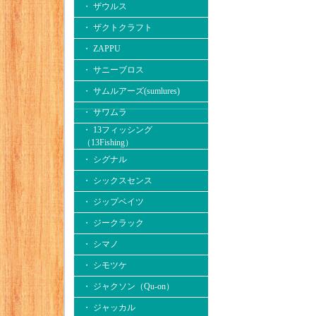
・ ザウルス
・ ザクトクラフト
・ ZAPPU
・ サニーブロス
・ サムルアーズ(sumlures)
・ サワムラ
・ 13フィッシング
（13Fishing）
・ シグナル
・ シックスセンス
・ ジップベイツ
・ ジークラック
・ シマノ
・ シモツケ
・ ジャクソン（Qu-on）
・ ジャッカル