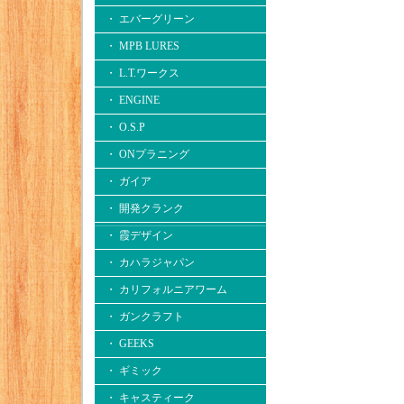
・ エバーグリーン
・ MPB LURES
・ L.T.ワークス
・ ENGINE
・ O.S.P
・ ONプラニング
・ ガイア
・ 開発クランク
・ 霞デザイン
・ カハラジャパン
・ カリフォルニアワーム
・ ガンクラフト
・ GEEKS
・ ギミック
・ キャスティーク