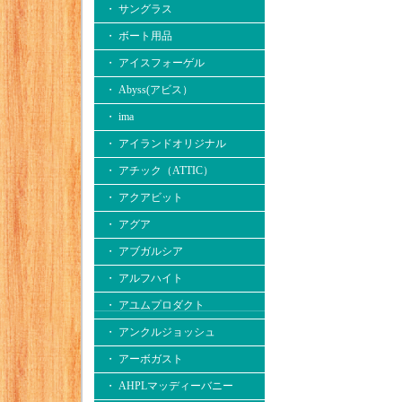
・ サングラス
・ ボート用品
・ アイスフォーゲル
・ Abyss(アビス）
・ ima
・ アイランドオリジナル
・ アチック（ATTIC）
・ アクアビット
・ アグア
・ アブガルシア
・ アルフハイト
・ アユムプロダクト
・ アンクルジョッシュ
・ アーボガスト
・ AHPLマッディーバニー