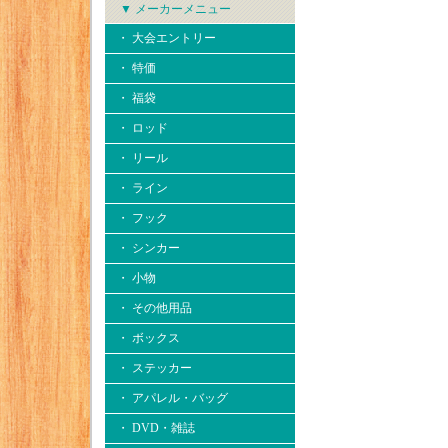
▼ メーカーメニュー
・ 大会エントリー
・ 特価
・ 福袋
・ ロッド
・ リール
・ ライン
・ フック
・ シンカー
・ 小物
・ その他用品
・ ボックス
・ ステッカー
・ アパレル・バッグ
・ DVD・雑誌