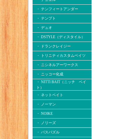
・ テンフィートアンダー
・ テンプト
・ デュオ
・ DSTYLE（ディスタイル）
・ ドランクレイジー
・ トリニティカスタムベイツ
・ ニシネルアーワークス
・ ニッコー化成
・ NITTI BAIT（ニッチ ベイ
ト）
・ ネットベイト
・ ノーマン
・ NOIKE
・ ノリーズ
・ バスパズル