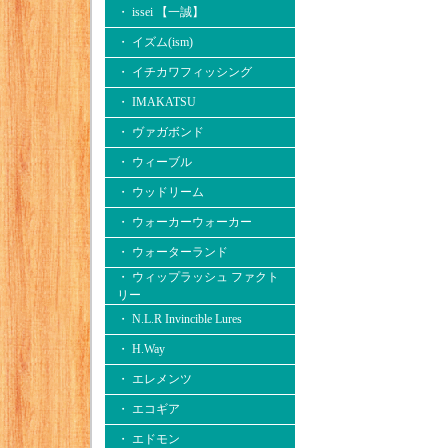
・ issei 【一誠】
・ イズム(ism)
・ イチカワフィッシング
・ IMAKATSU
・ ヴァガボンド
・ ウィーブル
・ ウッドリーム
・ ウォーカーウォーカー
・ ウォーターランド
・ ウィップラッシュ ファクト
リー
・ N.L.R Invincible Lures
・ H.Way
・ エレメンツ
・ エコギア
・ エドモン