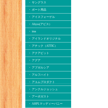
・ サングラス
・ ボート用品
・ アイスフォーゲル
・ Abyss(アビス）
・ ima
・ アイランドオリジナル
・ アチック（ATTIC）
・ アクアビット
・ アグア
・ アブガルシア
・ アルフハイト
・ アユムプロダクト
・ アンクルジョッシュ
・ アーボガスト
・ AHPLマッディーバニー