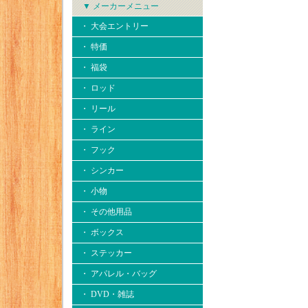
▼ メーカーメニュー
・ 大会エントリー
・ 特価
・ 福袋
・ ロッド
・ リール
・ ライン
・ フック
・ シンカー
・ 小物
・ その他用品
・ ボックス
・ ステッカー
・ アパレル・バッグ
・ DVD・雑誌