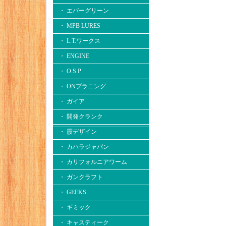
・ エバーグリーン
・ MPB LURES
・ L.T.ワークス
・ ENGINE
・ O.S.P
・ ONプラニング
・ ガイア
・ 開発クランク
・ 霞デザイン
・ カハラジャパン
・ カリフォルニアワーム
・ ガンクラフト
・ GEEKS
・ ギミック
・ キャスティーク