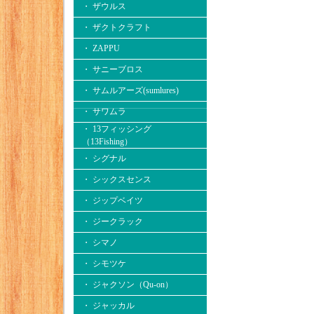
・ ザウルス
・ ザクトクラフト
・ ZAPPU
・ サニーブロス
・ サムルアーズ(sumlures)
・ サワムラ
・ 13フィッシング
（13Fishing）
・ シグナル
・ シックスセンス
・ ジップベイツ
・ ジークラック
・ シマノ
・ シモツケ
・ ジャクソン（Qu-on）
・ ジャッカル