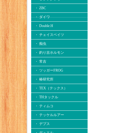
・ ZBC
・ ダイワ
・ Double.H
・ チェイスベイツ
・ 痴虫
・ 釣り吉ホルモン
・ 常吉
・ ツッガーFROG
・ 椿研究所
・ TEX（テックス）
・ THタックル
・ ティムコ
・ テッケルルアー
・ デプス
・ デュエル