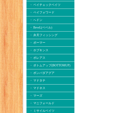
・ ペイチェックベイツ
・ ペイフォワード
・ へドン
・ BeveL(ベベル)
・ 弁天フィッシング
・ ボーマー
・ ホプキンス
・ ボレアス
・ ボトムアップ(BOTTOMUP)
・ ボンバダアグア
・ マドタチ
・ マドネス
・ マーズ
・ マニフォールド
・ ミサイルベイツ