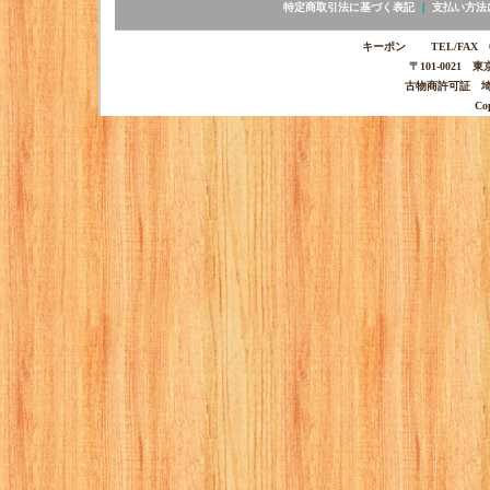
特定商取引法に基づく表記
｜
支払い方法
キーポン TEL/FAX 03-
〒101-0021 
古物商許可証 埼玉
Co