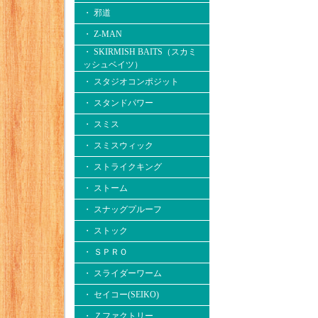
・ 邪道
・ Z-MAN
・ SKIRMISH BAITS（スカミ
ッシュベイツ）
・ スタジオコンポジット
・ スタンドパワー
・ スミス
・ スミスウィック
・ ストライクキング
・ ストーム
・ スナッグプルーフ
・ ストック
・ ＳＰＲＯ
・ スライダーワーム
・ セイコー(SEIKO)
・ Ｚファクトリー