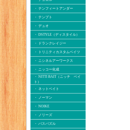
・ テンフィートアンダー
・ テンプト
・ デュオ
・ DSTYLE（ディスタイル）
・ ドランクレイジー
・ トリニティカスタムベイツ
・ ニシネルアーワークス
・ ニッコー化成
・ NITTI BAIT（ニッチ ベイ
ト）
・ ネットベイト
・ ノーマン
・ NOIKE
・ ノリーズ
・ バスパズル