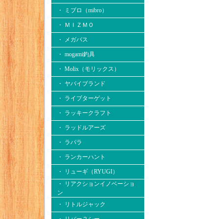
・ ミブロ（mibro）
・ ＭＩＺＭＯ
・ メガバス
・ mogami釣具
・ Molix（モリックス）
・ ヤバイブランド
・ ライブターゲット
・ ラッキークラフト
・ ラッドルアーズ
・ ラパラ
・ ランカーハント
・ リューギ（RYUGI）
・ リアクションイノベーショ
ン
・ リトルジャック