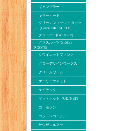
・ ギャンブラー
・ キラーヒート
・ グリーンフィッシュ タック
ル（Green fish TACKLE)
・ グゥーバー(GOOBER)
・ グラスルーツ(GRASS
ROOTS)
・ クワイエットファンク
・ グローデザインワークス
・ クリームワーム
・ ゲーリーヤマモト
・ ケイテック
・ ゲットネット（GETNET）
・ コーモラン
・ コットンコーデル
・ サウザンルアー