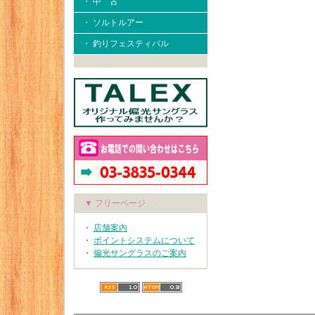
・ 中 古
・ ソルトルアー
・ 釣りフェスティバル
▼ フリーページ
・
店舗案内
・
ポイントシステムについて
・
偏光サングラスのご案内