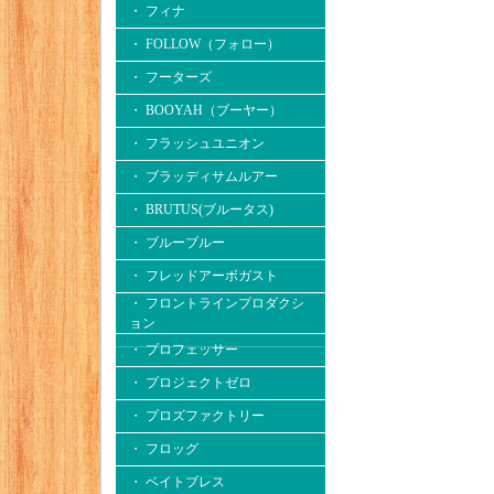
・ フィナ
・ FOLLOW（フォロー）
・ フーターズ
・ BOOYAH（ブーヤー）
・ フラッシュユニオン
・ ブラッディサムルアー
・ BRUTUS(ブルータス)
・ ブルーブルー
・ フレッドアーボガスト
・ フロントラインプロダクシ
ョン
・ プロフェッサー
・ プロジェクトゼロ
・ プロズファクトリー
・ フロッグ
・ ベイトブレス