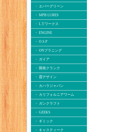
・ エバーグリーン
・ MPB LURES
・ L.T.ワークス
・ ENGINE
・ O.S.P
・ ONプラニング
・ ガイア
・ 開発クランク
・ 霞デザイン
・ カハラジャパン
・ カリフォルニアワーム
・ ガンクラフト
・ GEEKS
・ ギミック
・ キャスティーク