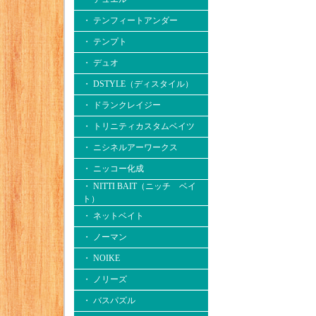
・ テンフィートアンダー
・ テンプト
・ デュオ
・ DSTYLE（ディスタイル）
・ ドランクレイジー
・ トリニティカスタムベイツ
・ ニシネルアーワークス
・ ニッコー化成
・ NITTI BAIT（ニッチ ベイ
ト）
・ ネットベイト
・ ノーマン
・ NOIKE
・ ノリーズ
・ バスパズル