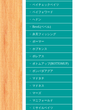
・ ペイチェックベイツ
・ ペイフォワード
・ へドン
・ BeveL(ベベル)
・ 弁天フィッシング
・ ボーマー
・ ホプキンス
・ ボレアス
・ ボトムアップ(BOTTOMUP)
・ ボンバダアグア
・ マドタチ
・ マドネス
・ マーズ
・ マニフォールド
・ ミサイルベイツ