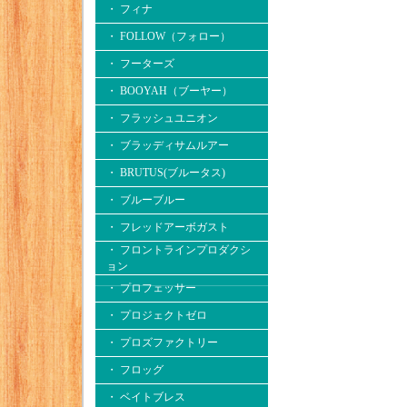
・ フィナ
・ FOLLOW（フォロー）
・ フーターズ
・ BOOYAH（ブーヤー）
・ フラッシュユニオン
・ ブラッディサムルアー
・ BRUTUS(ブルータス)
・ ブルーブルー
・ フレッドアーボガスト
・ フロントラインプロダクシ
ョン
・ プロフェッサー
・ プロジェクトゼロ
・ プロズファクトリー
・ フロッグ
・ ベイトブレス