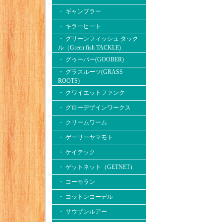
・ ギャンブラー
・ キラーヒート
・ グリーンフィッシュ タック
ル（Green fish TACKLE)
・ グゥーバー(GOOBER)
・ グラスルーツ(GRASS
ROOTS)
・ クワイエットファンク
・ グローデザインワークス
・ クリームワーム
・ ゲーリーヤマモト
・ ケイテック
・ ゲットネット（GETNET）
・ コーモラン
・ コットンコーデル
・ サウザンルアー