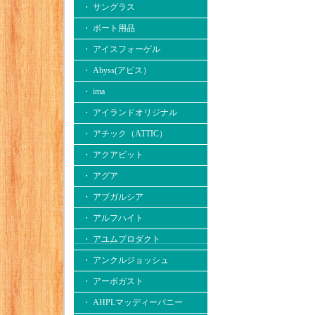
・ サングラス
・ ボート用品
・ アイスフォーゲル
・ Abyss(アビス）
・ ima
・ アイランドオリジナル
・ アチック（ATTIC）
・ アクアビット
・ アグア
・ アブガルシア
・ アルフハイト
・ アユムプロダクト
・ アンクルジョッシュ
・ アーボガスト
・ AHPLマッディーバニー