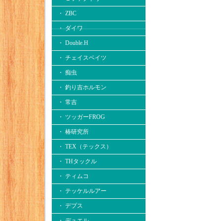
・ ZBC
・ ダイワ
・ Double.H
・ チェイスベイツ
・ 痴虫
・ 釣り吉ホルモン
・ 常吉
・ ツッガーFROG
・ 椿研究所
・ TEX（テックス）
・ THタックル
・ ティムコ
・ テッケルルアー
・ デプス
・ デュエル