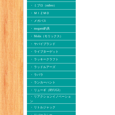
・ ミブロ（mibro）
・ ＭＩＺＭＯ
・ メガバス
・ mogami釣具
・ Molix（モリックス）
・ ヤバイブランド
・ ライブターゲット
・ ラッキークラフト
・ ラッドルアーズ
・ ラパラ
・ ランカーハント
・ リューギ（RYUGI）
・ リアクションイノベーショ
ン
・ リトルジャック