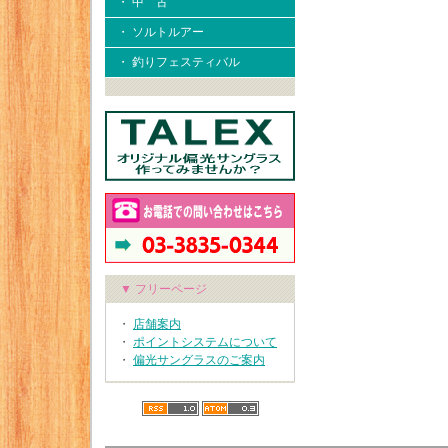
・ 中 古
・ ソルトルアー
・ 釣りフェスティバル
▼ フリーページ
・
店舗案内
・
ポイントシステムについて
・
偏光サングラスのご案内