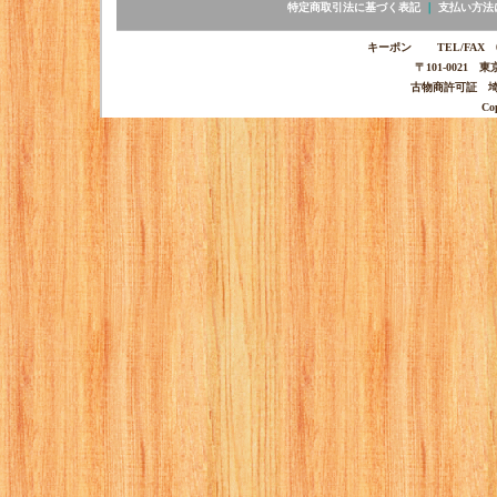
特定商取引法に基づく表記
｜
支払い方法
キーポン TEL/FAX 03-
〒101-0021 
古物商許可証 埼玉
Co