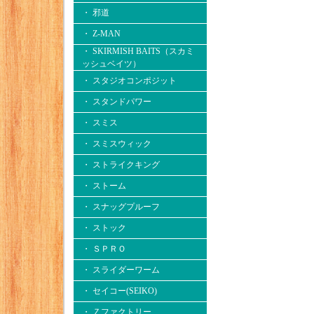
・ 邪道
・ Z-MAN
・ SKIRMISH BAITS（スカミ
ッシュベイツ）
・ スタジオコンポジット
・ スタンドパワー
・ スミス
・ スミスウィック
・ ストライクキング
・ ストーム
・ スナッグプルーフ
・ ストック
・ ＳＰＲＯ
・ スライダーワーム
・ セイコー(SEIKO)
・ Ｚファクトリー