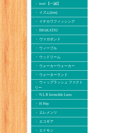
・ issei 【一誠】
・ イズム(ism)
・ イチカワフィッシング
・ IMAKATSU
・ ヴァガボンド
・ ウィーブル
・ ウッドリーム
・ ウォーカーウォーカー
・ ウォーターランド
・ ウィップラッシュ ファクト
リー
・ N.L.R Invincible Lures
・ H.Way
・ エレメンツ
・ エコギア
・ エドモン