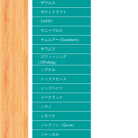
・ ザウルス
・ ザクトクラフト
・ ZAPPU
・ サニーブロス
・ サムルアーズ(sumlures)
・ サワムラ
・ 13フィッシング
（13Fishing）
・ シグナル
・ シックスセンス
・ ジップベイツ
・ ジークラック
・ シマノ
・ シモツケ
・ ジャクソン（Qu-on）
・ ジャッカル