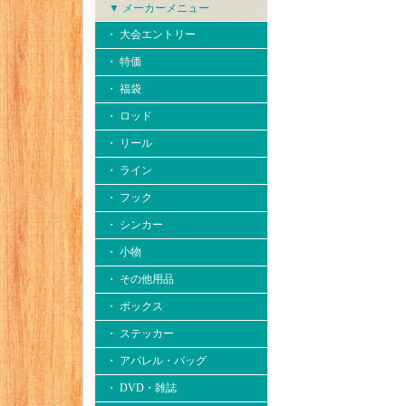
▼ メーカーメニュー
・ 大会エントリー
・ 特価
・ 福袋
・ ロッド
・ リール
・ ライン
・ フック
・ シンカー
・ 小物
・ その他用品
・ ボックス
・ ステッカー
・ アパレル・バッグ
・ DVD・雑誌