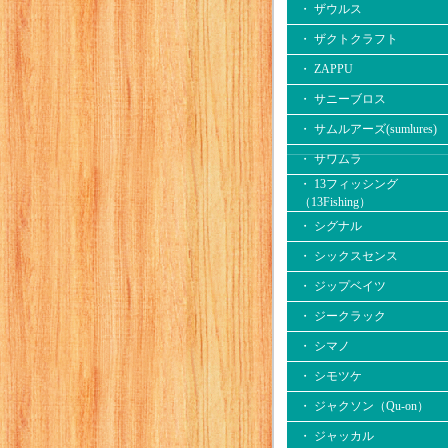
・ ザウルス
・ ザクトクラフト
・ ZAPPU
・ サニーブロス
・ サムルアーズ(sumlures)
・ サワムラ
・ 13フィッシング
（13Fishing）
・ シグナル
・ シックスセンス
・ ジップベイツ
・ ジークラック
・ シマノ
・ シモツケ
・ ジャクソン（Qu-on）
・ ジャッカル