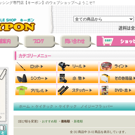
ッシング専門店【キーポン】のウェブショップへようこそ!!
ホーム
＞
ケイテック
＞
ケイテック ノイジーフラッパー
[並び順を変更]
・おすすめ順
・価格順
・新着順
全 [1] 商品中 [1-1] 商品を表示しています。