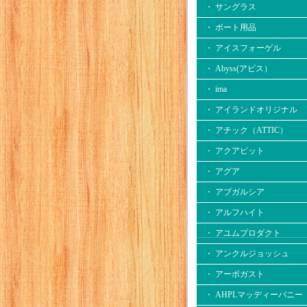
・ サングラス
・ ボート用品
・ アイスフォーゲル
・ Abyss(アビス）
・ ima
・ アイランドオリジナル
・ アチック（ATTIC）
・ アクアビット
・ アグア
・ アブガルシア
・ アルフハイト
・ アユムプロダクト
・ アンクルジョッシュ
・ アーボガスト
・ AHPLマッディーバニー