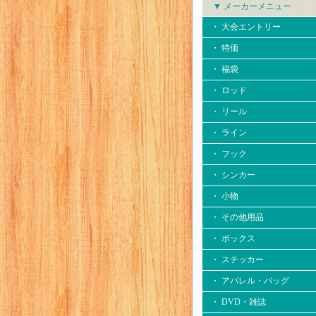
▼ メーカーメニュー
・ 大会エントリー
・ 特価
・ 福袋
・ ロッド
・ リール
・ ライン
・ フック
・ シンカー
・ 小物
・ その他用品
・ ボックス
・ ステッカー
・ アパレル・バッグ
・ DVD・雑誌