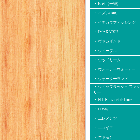
・ issei 【一誠】
・ イズム(ism)
・ イチカワフィッシング
・ IMAKATSU
・ ヴァガボンド
・ ウィーブル
・ ウッドリーム
・ ウォーカーウォーカー
・ ウォーターランド
・ ウィップラッシュ ファ
リー
・ N.L.R Invincible Lures
・ H.Way
・ エレメンツ
・ エコギア
・ エドモン