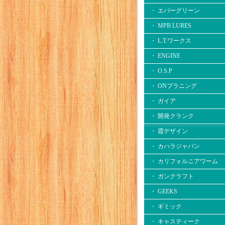
・ エバーグリーン
・ MPB LURES
・ L.T.ワークス
・ ENGINE
・ O.S.P
・ ONプラニング
・ ガイア
・ 開発クランク
・ 霞デザイン
・ カハラジャパン
・ カリフォルニアワーム
・ ガンクラフト
・ GEEKS
・ ギミック
・ キャスティーク