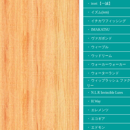
・ issei 【一誠】
・ イズム(ism)
・ イチカワフィッシング
・ IMAKATSU
・ ヴァガボンド
・ ウィーブル
・ ウッドリーム
・ ウォーカーウォーカー
・ ウォーターランド
・ ウィップラッシュ ファ
リー
・ N.L.R Invincible Lures
・ H.Way
・ エレメンツ
・ エコギア
・ エドモン