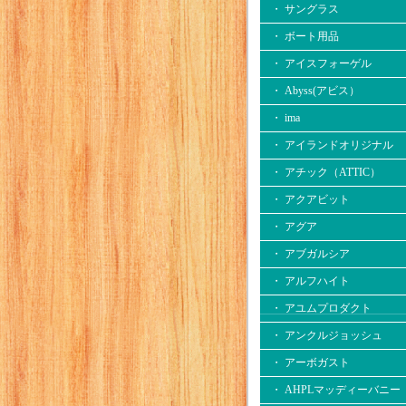
・ サングラス
・ ボート用品
・ アイスフォーゲル
・ Abyss(アビス）
・ ima
・ アイランドオリジナル
・ アチック（ATTIC）
・ アクアビット
・ アグア
・ アブガルシア
・ アルフハイト
・ アユムプロダクト
・ アンクルジョッシュ
・ アーボガスト
・ AHPLマッディーバニー