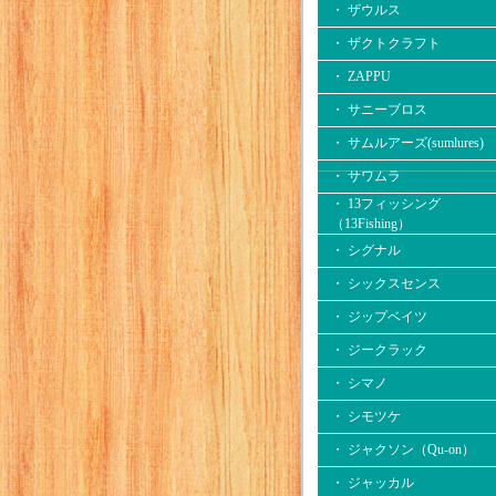
・ ザウルス
・ ザクトクラフト
・ ZAPPU
・ サニーブロス
・ サムルアーズ(sumlures)
・ サワムラ
・ 13フィッシング
（13Fishing）
・ シグナル
・ シックスセンス
・ ジップベイツ
・ ジークラック
・ シマノ
・ シモツケ
・ ジャクソン（Qu-on）
・ ジャッカル