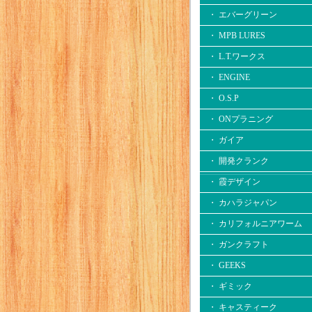
・ エバーグリーン
・ MPB LURES
・ L.T.ワークス
・ ENGINE
・ O.S.P
・ ONプラニング
・ ガイア
・ 開発クランク
・ 霞デザイン
・ カハラジャパン
・ カリフォルニアワーム
・ ガンクラフト
・ GEEKS
・ ギミック
・ キャスティーク