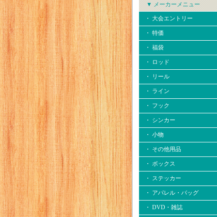
▼ メーカーメニュー
・ 大会エントリー
・ 特価
・ 福袋
・ ロッド
・ リール
・ ライン
・ フック
・ シンカー
・ 小物
・ その他用品
・ ボックス
・ ステッカー
・ アパレル・バッグ
・ DVD・雑誌