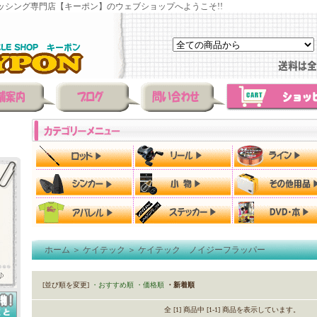
ッシング専門店【キーポン】のウェブショップへようこそ!!
ホーム
＞
ケイテック
＞
ケイテック ノイジーフラッパー
[並び順を変更]
・おすすめ順
・価格順
・新着順
全 [1] 商品中 [1-1] 商品を表示しています。