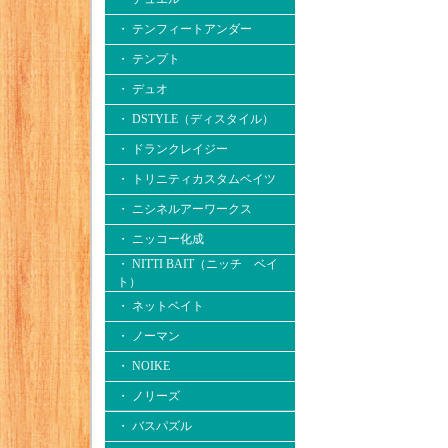
・ テンフィートアンダー
・ テンプト
・ デュオ
・ DSTYLE（ディスタイル）
・ ドランクレイジー
・ トリニティカスタムベイツ
・ ニシネルアーワークス
・ ニッコー化成
・ NITTI BAIT（ニッチ ベイ
ト）
・ ネットベイト
・ ノーマン
・ NOIKE
・ ノリーズ
・ バスパズル