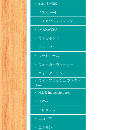
・ issei 【一誠】
・ イズム(ism)
・ イチカワフィッシング
・ IMAKATSU
・ ヴァガボンド
・ ウィーブル
・ ウッドリーム
・ ウォーカーウォーカー
・ ウォーターランド
・ ウィップラッシュ ファクト
リー
・ N.L.R Invincible Lures
・ H.Way
・ エレメンツ
・ エコギア
・ エドモン