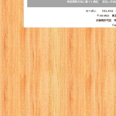
特定商取引法に基づく表記
｜
支払い方法
キーポン TEL/FAX 03-
〒101-0021 
古物商許可証 埼玉
Co