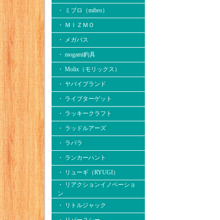
・ ミブロ（mibro）
・ ＭＩＺＭＯ
・ メガバス
・ mogami釣具
・ Molix（モリックス）
・ ヤバイブランド
・ ライブターゲット
・ ラッキークラフト
・ ラッドルアーズ
・ ラパラ
・ ランカーハント
・ リューギ（RYUGI）
・ リアクションイノベーショ
ン
・ リトルジャック