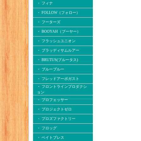
・ フィナ
・ FOLLOW（フォロー）
・ フーターズ
・ BOOYAH（ブーヤー）
・ フラッシュユニオン
・ ブラッディサムルアー
・ BRUTUS(ブルータス)
・ ブルーブルー
・ フレッドアーボガスト
・ フロントラインプロダクシ
ョン
・ プロフェッサー
・ プロジェクトゼロ
・ プロズファクトリー
・ フロッグ
・ ベイトブレス