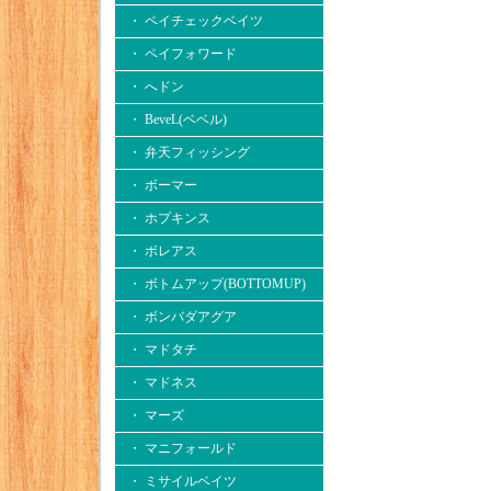
・ ペイチェックベイツ
・ ペイフォワード
・ へドン
・ BeveL(ベベル)
・ 弁天フィッシング
・ ボーマー
・ ホプキンス
・ ボレアス
・ ボトムアップ(BOTTOMUP)
・ ボンバダアグア
・ マドタチ
・ マドネス
・ マーズ
・ マニフォールド
・ ミサイルベイツ