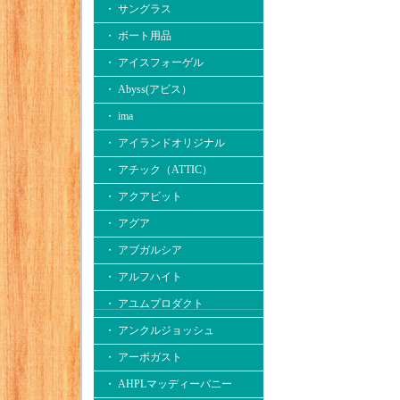
・ サングラス
・ ボート用品
・ アイスフォーゲル
・ Abyss(アビス）
・ ima
・ アイランドオリジナル
・ アチック（ATTIC）
・ アクアビット
・ アグア
・ アブガルシア
・ アルフハイト
・ アユムプロダクト
・ アンクルジョッシュ
・ アーボガスト
・ AHPLマッディーバニー