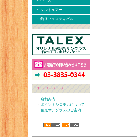
・ 中 古
・ ソルトルアー
・ 釣りフェスティバル
▼ フリーページ
・
店舗案内
・
ポイントシステムについて
・
偏光サングラスのご案内