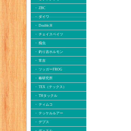
・ ZBC
・ ダイワ
・ Double.H
・ チェイスベイツ
・ 痴虫
・ 釣り吉ホルモン
・ 常吉
・ ツッガーFROG
・ 椿研究所
・ TEX（テックス）
・ THタックル
・ ティムコ
・ テッケルルアー
・ デプス
・ デュエル