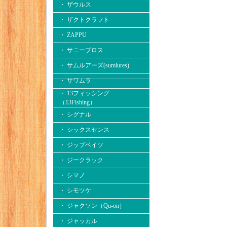
・ ザウルス
・ ザクトクラフト
・ ZAPPU
・ サニーブロス
・ サムルアーズ(sumlures)
・ サワムラ
・ 13フィッシング
（13Fishing）
・ シグナル
・ シックスセンス
・ ジップベイツ
・ ジークラック
・ シマノ
・ シモツケ
・ ジャクソン（Qu-on）
・ ジャッカル