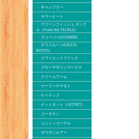
・ ギャンブラー
・ キラーヒート
・ グリーンフィッシュ タック
ル（Green fish TACKLE)
・ グゥーバー(GOOBER)
・ グラスルーツ(GRASS
ROOTS)
・ クワイエットファンク
・ グローデザインワークス
・ クリームワーム
・ ゲーリーヤマモト
・ ケイテック
・ ゲットネット（GETNET）
・ コーモラン
・ コットンコーデル
・ サウザンルアー