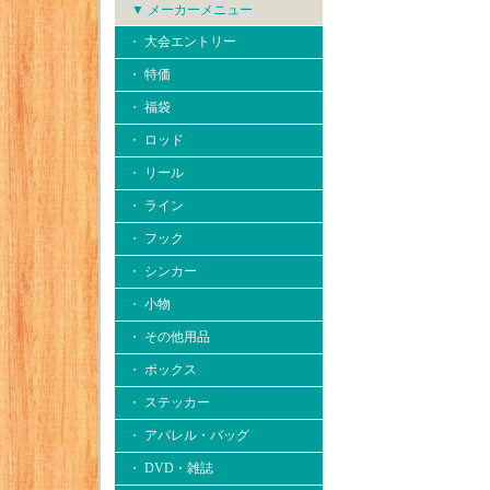
▼ メーカーメニュー
・ 大会エントリー
・ 特価
・ 福袋
・ ロッド
・ リール
・ ライン
・ フック
・ シンカー
・ 小物
・ その他用品
・ ボックス
・ ステッカー
・ アパレル・バッグ
・ DVD・雑誌