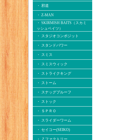
・ 邪道
・ Z-MAN
・ SKIRMISH BAITS（スカミ
ッシュベイツ）
・ スタジオコンポジット
・ スタンドパワー
・ スミス
・ スミスウィック
・ ストライクキング
・ ストーム
・ スナッグプルーフ
・ ストック
・ ＳＰＲＯ
・ スライダーワーム
・ セイコー(SEIKO)
・ Ｚファクトリー