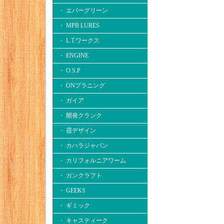
・ エバーグリーン
・ MPB LURES
・ L.T.ワークス
・ ENGINE
・ O.S.P
・ ONプラニング
・ ガイア
・ 開発クランク
・ 霞デザイン
・ カハラジャパン
・ カリフォルニアワーム
・ ガンクラフト
・ GEEKS
・ ギミック
・ キャスティーク