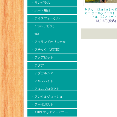
・ サングラス
キサカ King Pin シ
・ ボート用品
カー ポール(2ピース) 
トル（10フィー
・ アイスフォーゲル
18,018円(税込)
・ Abyss(アビス）
・ ima
・ アイランドオリジナル
・ アチック（ATTIC）
・ アクアビット
・ アグア
・ アブガルシア
・ アルフハイト
・ アユムプロダクト
・ アンクルジョッシュ
・ アーボガスト
・ AHPLマッディーバニー