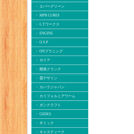
・ エバーグリーン
・ MPB LURES
・ L.T.ワークス
・ ENGINE
・ O.S.P
・ ONプラニング
・ ガイア
・ 開発クランク
・ 霞デザイン
・ カハラジャパン
・ カリフォルニアワーム
・ ガンクラフト
・ GEEKS
・ ギミック
・ キャスティーク