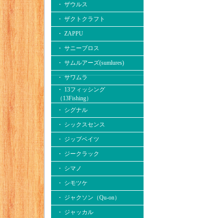
・ ザウルス
・ ザクトクラフト
・ ZAPPU
・ サニーブロス
・ サムルアーズ(sumlures)
・ サワムラ
・ 13フィッシング
（13Fishing）
・ シグナル
・ シックスセンス
・ ジップベイツ
・ ジークラック
・ シマノ
・ シモツケ
・ ジャクソン（Qu-on）
・ ジャッカル