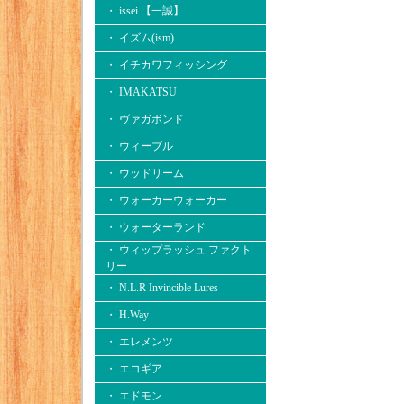
・ issei 【一誠】
・ イズム(ism)
・ イチカワフィッシング
・ IMAKATSU
・ ヴァガボンド
・ ウィーブル
・ ウッドリーム
・ ウォーカーウォーカー
・ ウォーターランド
・ ウィップラッシュ ファクト
リー
・ N.L.R Invincible Lures
・ H.Way
・ エレメンツ
・ エコギア
・ エドモン