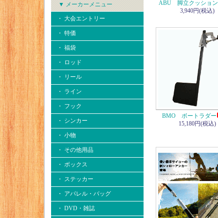
ABU 脚立クッショ
▼ メーカーメニュー
3,940円(税込)
・ 大会エントリー
・ 特価
・ 福袋
・ ロッド
・ リール
・ ライン
・ フック
BMO ボートラダー
・ シンカー
15,180円(税込)
・ 小物
・ その他用品
・ ボックス
・ ステッカー
・ アパレル・バッグ
・ DVD・雑誌