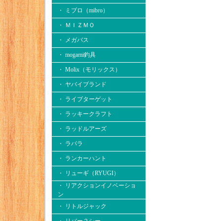
・ ミブロ（mibro）
・ ＭＩＺＭＯ
・ メガバス
・ mogami釣具
・ Molix（モリックス）
・ ヤバイブランド
・ ライブターゲット
・ ラッキークラフト
・ ラッドルアーズ
・ ラパラ
・ ランカーハント
・ リューギ（RYUGI）
・ リアクションイノベーショ
ン
・ リトルジャック