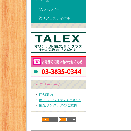
・ 中 古
・ ソルトルアー
・ 釣りフェスティバル
▼ フリーページ
・
店舗案内
・
ポイントシステムについて
・
偏光サングラスのご案内