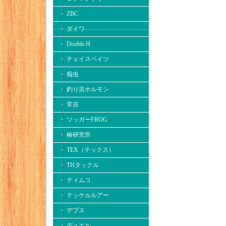
・ ZBC
・ ダイワ
・ Double.H
・ チェイスベイツ
・ 痴虫
・ 釣り吉ホルモン
・ 常吉
・ ツッガーFROG
・ 椿研究所
・ TEX（テックス）
・ THタックル
・ ティムコ
・ テッケルルアー
・ デプス
・ デュエル