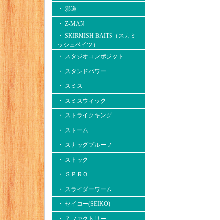
・ 邪道
・ Z-MAN
・ SKIRMISH BAITS（スカミ
ッシュベイツ）
・ スタジオコンポジット
・ スタンドパワー
・ スミス
・ スミスウィック
・ ストライクキング
・ ストーム
・ スナッグプルーフ
・ ストック
・ ＳＰＲＯ
・ スライダーワーム
・ セイコー(SEIKO)
・ Ｚファクトリー