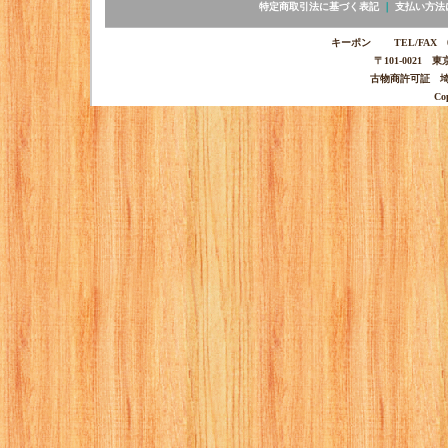
特定商取引法に基づく表記
｜
支払い方法
キーポン TEL/FAX 03-
〒101-0021 
古物商許可証 埼玉
Co