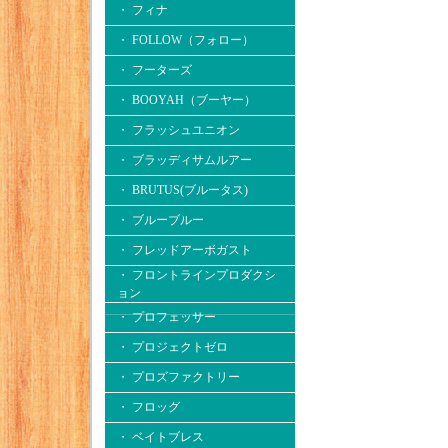
・ フィナ
・ FOLLOW（フォロー）
・ フーターズ
・ BOOYAH（ブーヤー）
・ フラッシュユニオン
・ ブラッディサムルアー
・ BRUTUS(ブルータス)
・ ブルーブルー
・ フレッドアーボガスト
・ フロントラインプロダクシ
ョン
・ プロフェッサー
・ プロジェクトゼロ
・ プロズファクトリー
・ フロッグ
・ ベイトブレス