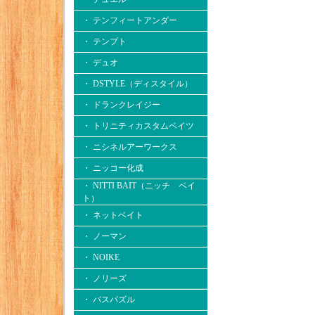
・ テンフィートアンダー
・ テンプト
・ デュオ
・ DSTYLE（ディスタイル）
・ ドランクレイジー
・ トリニティカスタムベイツ
・ ニシネルアーワークス
・ ニッコー化成
・ NITTI BAIT（ニッチ ベイ
ト）
・ ネットベイト
・ ノーマン
・ NOIKE
・ ノリーズ
・ バスパズル