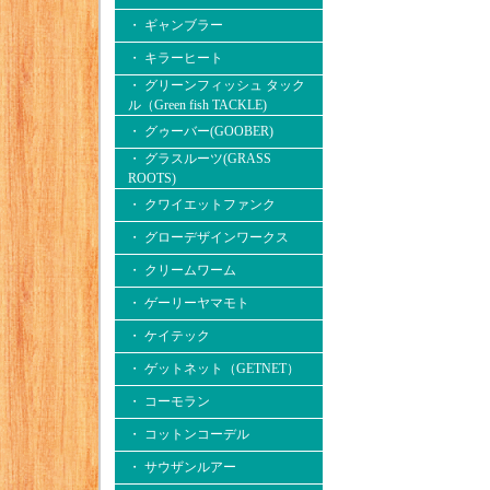
・ ギャンブラー
・ キラーヒート
・ グリーンフィッシュ タック
ル（Green fish TACKLE)
・ グゥーバー(GOOBER)
・ グラスルーツ(GRASS
ROOTS)
・ クワイエットファンク
・ グローデザインワークス
・ クリームワーム
・ ゲーリーヤマモト
・ ケイテック
・ ゲットネット（GETNET）
・ コーモラン
・ コットンコーデル
・ サウザンルアー