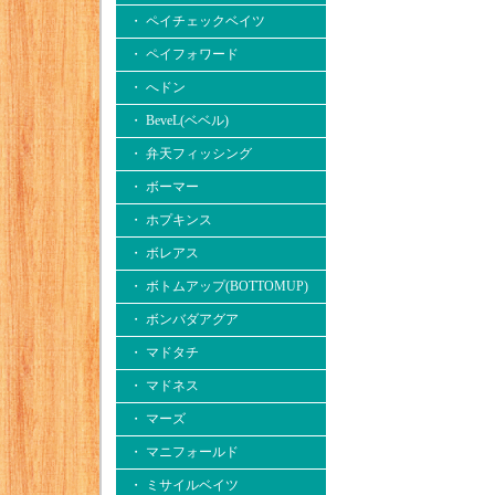
・ ペイチェックベイツ
・ ペイフォワード
・ へドン
・ BeveL(ベベル)
・ 弁天フィッシング
・ ボーマー
・ ホプキンス
・ ボレアス
・ ボトムアップ(BOTTOMUP)
・ ボンバダアグア
・ マドタチ
・ マドネス
・ マーズ
・ マニフォールド
・ ミサイルベイツ