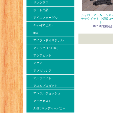
・ サングラス
・ ボート用品
シャローアンカーシス
・ アイスフォーゲル
テックイット（係留ロ
ト）
・ Abyss(アビス）
18,700円(税込)
・ ima
・ アイランドオリジナル
・ アチック（ATTIC）
・ アクアビット
・ アグア
・ アブガルシア
・ アルフハイト
・ アユムプロダクト
・ アンクルジョッシュ
・ アーボガスト
・ AHPLマッディーバニー