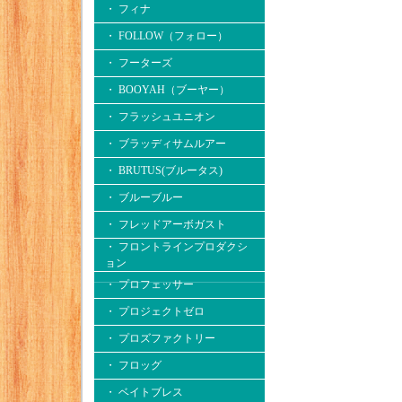
・ フィナ
・ FOLLOW（フォロー）
・ フーターズ
・ BOOYAH（ブーヤー）
・ フラッシュユニオン
・ ブラッディサムルアー
・ BRUTUS(ブルータス)
・ ブルーブルー
・ フレッドアーボガスト
・ フロントラインプロダクシ
ョン
・ プロフェッサー
・ プロジェクトゼロ
・ プロズファクトリー
・ フロッグ
・ ベイトブレス