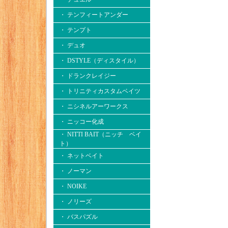
・ テンフィートアンダー
・ テンプト
・ デュオ
・ DSTYLE（ディスタイル）
・ ドランクレイジー
・ トリニティカスタムベイツ
・ ニシネルアーワークス
・ ニッコー化成
・ NITTI BAIT（ニッチ ベイ
ト）
・ ネットベイト
・ ノーマン
・ NOIKE
・ ノリーズ
・ バスパズル