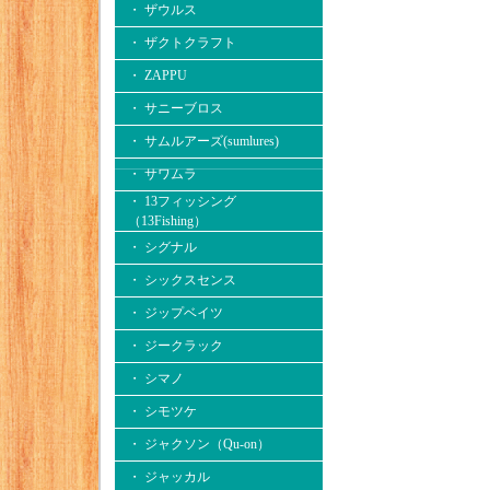
・ ザウルス
・ ザクトクラフト
・ ZAPPU
・ サニーブロス
・ サムルアーズ(sumlures)
・ サワムラ
・ 13フィッシング
（13Fishing）
・ シグナル
・ シックスセンス
・ ジップベイツ
・ ジークラック
・ シマノ
・ シモツケ
・ ジャクソン（Qu-on）
・ ジャッカル