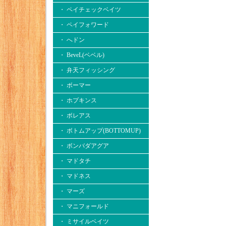
・ ペイチェックベイツ
・ ペイフォワード
・ へドン
・ BeveL(ベベル)
・ 弁天フィッシング
・ ボーマー
・ ホプキンス
・ ボレアス
・ ボトムアップ(BOTTOMUP)
・ ボンバダアグア
・ マドタチ
・ マドネス
・ マーズ
・ マニフォールド
・ ミサイルベイツ