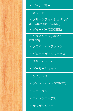
・ ギャンブラー
・ キラーヒート
・ グリーンフィッシュ タック
ル（Green fish TACKLE)
・ グゥーバー(GOOBER)
・ グラスルーツ(GRASS
ROOTS)
・ クワイエットファンク
・ グローデザインワークス
・ クリームワーム
・ ゲーリーヤマモト
・ ケイテック
・ ゲットネット（GETNET）
・ コーモラン
・ コットンコーデル
・ サウザンルアー