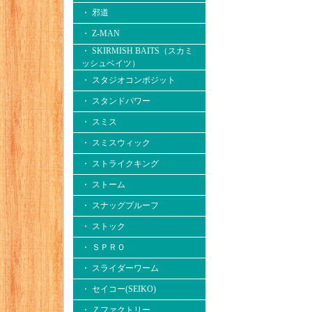
・ 邪道
・ Z-MAN
・ SKIRMISH BAITS（スカミ
ッシュベイツ）
・ スタジオコンポジット
・ スタンドパワー
・ スミス
・ スミスウィック
・ ストライクキング
・ ストーム
・ スナッグプルーフ
・ ストック
・ ＳＰＲＯ
・ スライダーワーム
・ セイコー(SEIKO)
・ Ｚファクトリー