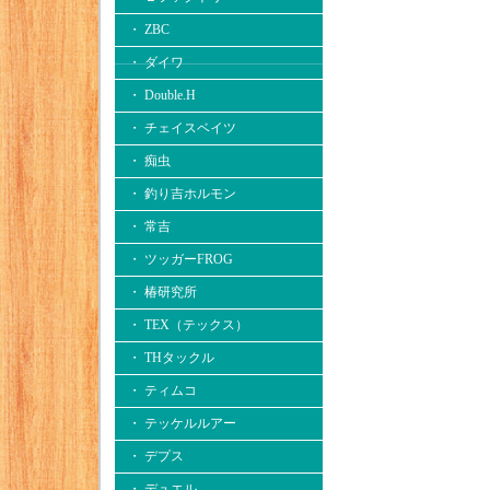
・ ZBC
・ ダイワ
・ Double.H
・ チェイスベイツ
・ 痴虫
・ 釣り吉ホルモン
・ 常吉
・ ツッガーFROG
・ 椿研究所
・ TEX（テックス）
・ THタックル
・ ティムコ
・ テッケルルアー
・ デプス
・ デュエル