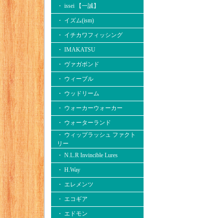
・ issei 【一誠】
・ イズム(ism)
・ イチカワフィッシング
・ IMAKATSU
・ ヴァガボンド
・ ウィーブル
・ ウッドリーム
・ ウォーカーウォーカー
・ ウォーターランド
・ ウィップラッシュ ファクト
リー
・ N.L.R Invincible Lures
・ H.Way
・ エレメンツ
・ エコギア
・ エドモン