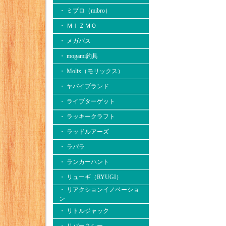
・ ミブロ（mibro）
・ ＭＩＺＭＯ
・ メガバス
・ mogami釣具
・ Molix（モリックス）
・ ヤバイブランド
・ ライブターゲット
・ ラッキークラフト
・ ラッドルアーズ
・ ラパラ
・ ランカーハント
・ リューギ（RYUGI）
・ リアクションイノベーショ
ン
・ リトルジャック