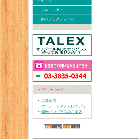
・ 中 古
・ ソルトルアー
・ 釣りフェスティバル
▼ フリーページ
・
店舗案内
・
ポイントシステムについて
・
偏光サングラスのご案内