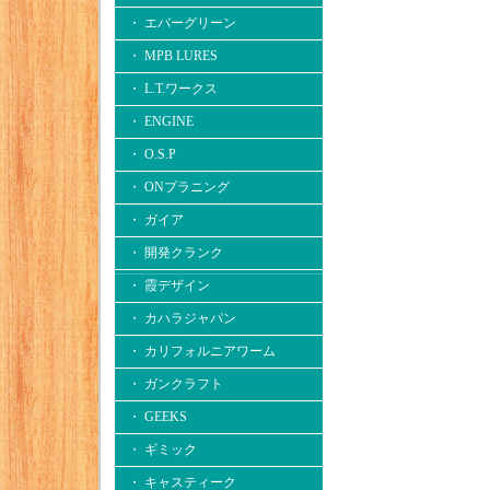
・ エバーグリーン
・ MPB LURES
・ L.T.ワークス
・ ENGINE
・ O.S.P
・ ONプラニング
・ ガイア
・ 開発クランク
・ 霞デザイン
・ カハラジャパン
・ カリフォルニアワーム
・ ガンクラフト
・ GEEKS
・ ギミック
・ キャスティーク