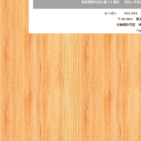
特定商取引法に基づく表記
｜
支払い方法
キーポン TEL/FAX 03-
〒101-0021 
古物商許可証 埼玉
Co