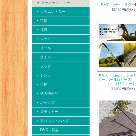
▼ メーカーメニュー
BMO ボートラダー
15,180円(税込)
・ 大会エントリー
・ 特価
・ 福袋
・ ロッド
・ リール
・ ライン
・ フック
・ シンカー
キサカ King Pin シ
カー ポール(2ピース) 
トル（12フィー
・ 小物
21,450円(税込)
・ その他用品
・ ボックス
・ ステッカー
・ アパレル・バッグ
・ DVD・雑誌