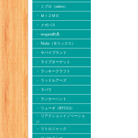
・ ミブロ（mibro）
・ ＭＩＺＭＯ
・ メガバス
・ mogami釣具
・ Molix（モリックス）
・ ヤバイブランド
・ ライブターゲット
・ ラッキークラフト
・ ラッドルアーズ
・ ラパラ
・ ランカーハント
・ リューギ（RYUGI）
・ リアクションイノベーショ
ン
・ リトルジャック