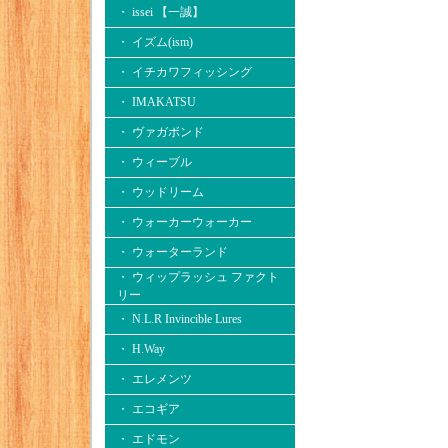
・ issei 【一誠】
・ イズム(ism)
・ イチカワフィッシング
・ IMAKATSU
・ ヴァガボンド
・ ウィーブル
・ ウッドリーム
・ ウォーカーウォーカー
・ ウォーターランド
・ ウィップラッシュ ファクト
リー
・ N.L.R Invincible Lures
・ H.Way
・ エレメンツ
・ エコギア
・ エドモン