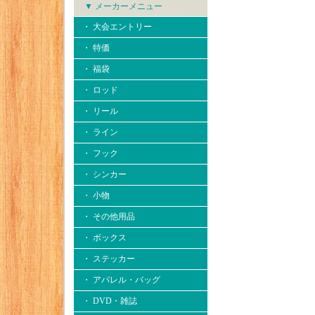
▼ メーカーメニュー
・ 大会エントリー
・ 特価
・ 福袋
・ ロッド
・ リール
・ ライン
・ フック
・ シンカー
・ 小物
・ その他用品
・ ボックス
・ ステッカー
・ アパレル・バッグ
・ DVD・雑誌