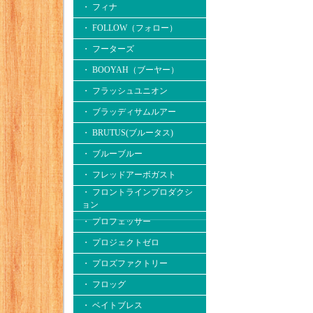
・ フィナ
・ FOLLOW（フォロー）
・ フーターズ
・ BOOYAH（ブーヤー）
・ フラッシュユニオン
・ ブラッディサムルアー
・ BRUTUS(ブルータス)
・ ブルーブルー
・ フレッドアーボガスト
・ フロントラインプロダクシ
ョン
・ プロフェッサー
・ プロジェクトゼロ
・ プロズファクトリー
・ フロッグ
・ ベイトブレス