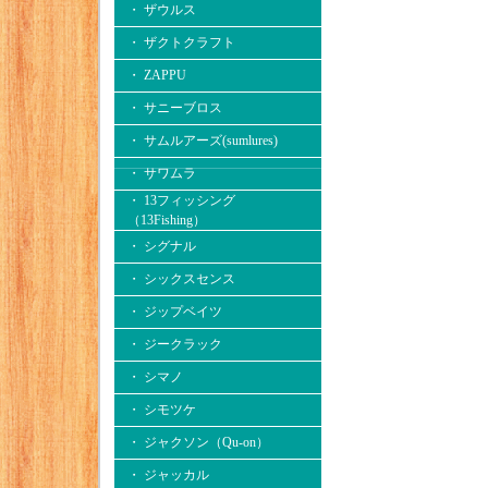
・ ザウルス
・ ザクトクラフト
・ ZAPPU
・ サニーブロス
・ サムルアーズ(sumlures)
・ サワムラ
・ 13フィッシング
（13Fishing）
・ シグナル
・ シックスセンス
・ ジップベイツ
・ ジークラック
・ シマノ
・ シモツケ
・ ジャクソン（Qu-on）
・ ジャッカル