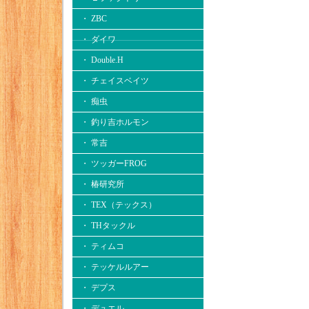
・ ZBC
・ ダイワ
・ Double.H
・ チェイスベイツ
・ 痴虫
・ 釣り吉ホルモン
・ 常吉
・ ツッガーFROG
・ 椿研究所
・ TEX（テックス）
・ THタックル
・ ティムコ
・ テッケルルアー
・ デプス
・ デュエル