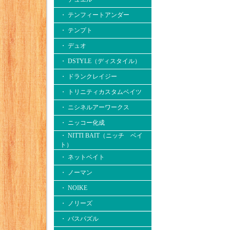
・ テンフィートアンダー
・ テンプト
・ デュオ
・ DSTYLE（ディスタイル）
・ ドランクレイジー
・ トリニティカスタムベイツ
・ ニシネルアーワークス
・ ニッコー化成
・ NITTI BAIT（ニッチ ベイ
ト）
・ ネットベイト
・ ノーマン
・ NOIKE
・ ノリーズ
・ バスパズル