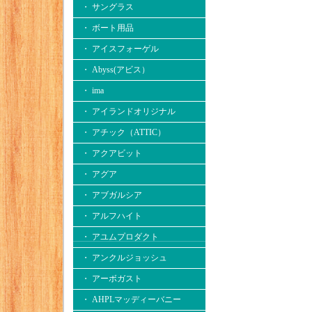
・ サングラス
・ ボート用品
・ アイスフォーゲル
・ Abyss(アビス）
・ ima
・ アイランドオリジナル
・ アチック（ATTIC）
・ アクアビット
・ アグア
・ アブガルシア
・ アルフハイト
・ アユムプロダクト
・ アンクルジョッシュ
・ アーボガスト
・ AHPLマッディーバニー