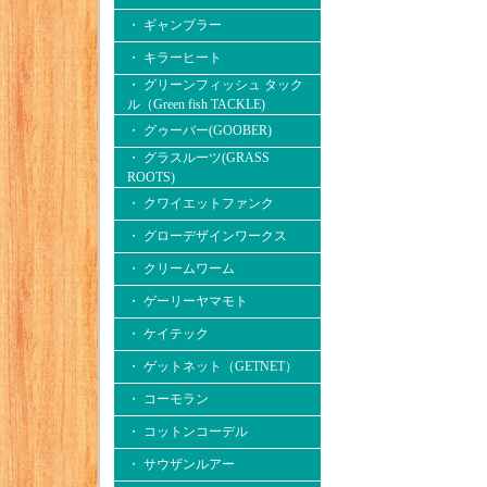
・ ギャンブラー
・ キラーヒート
・ グリーンフィッシュ タック
ル（Green fish TACKLE)
・ グゥーバー(GOOBER)
・ グラスルーツ(GRASS
ROOTS)
・ クワイエットファンク
・ グローデザインワークス
・ クリームワーム
・ ゲーリーヤマモト
・ ケイテック
・ ゲットネット（GETNET）
・ コーモラン
・ コットンコーデル
・ サウザンルアー