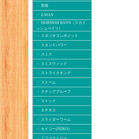
・ 邪道
・ Z-MAN
・ SKIRMISH BAITS（スカミ
ッシュベイツ）
・ スタジオコンポジット
・ スタンドパワー
・ スミス
・ スミスウィック
・ ストライクキング
・ ストーム
・ スナッグプルーフ
・ ストック
・ ＳＰＲＯ
・ スライダーワーム
・ セイコー(SEIKO)
・ Ｚファクトリー