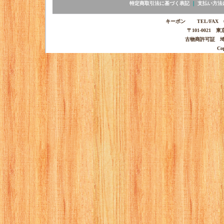
特定商取引法に基づく表記
｜
支払い方法
キーポン TEL/FAX 03-
〒101-0021 
古物商許可証 埼玉
Co