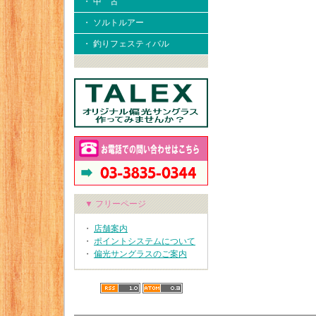
・ 中 古
・ ソルトルアー
・ 釣りフェスティバル
▼ フリーページ
・
店舗案内
・
ポイントシステムについて
・
偏光サングラスのご案内