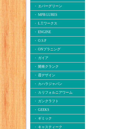
・ エバーグリーン
・ MPB LURES
・ L.T.ワークス
・ ENGINE
・ O.S.P
・ ONプラニング
・ ガイア
・ 開発クランク
・ 霞デザイン
・ カハラジャパン
・ カリフォルニアワーム
・ ガンクラフト
・ GEEKS
・ ギミック
・ キャスティーク