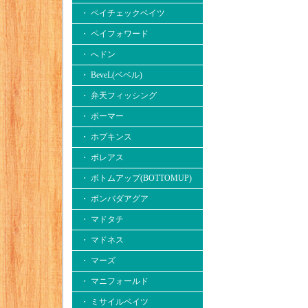
・ ペイチェックベイツ
・ ペイフォワード
・ へドン
・ BeveL(ベベル)
・ 弁天フィッシング
・ ボーマー
・ ホプキンス
・ ボレアス
・ ボトムアップ(BOTTOMUP)
・ ボンバダアグア
・ マドタチ
・ マドネス
・ マーズ
・ マニフォールド
・ ミサイルベイツ