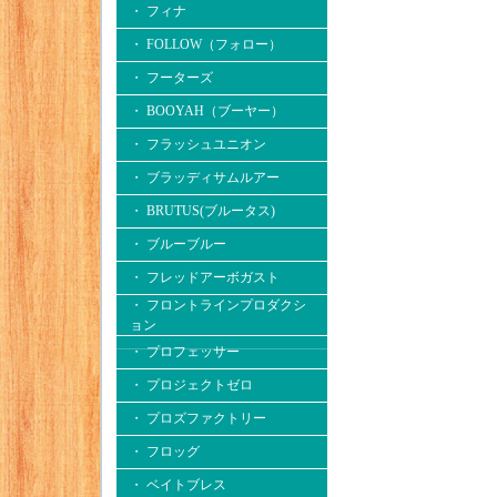
・ フィナ
・ FOLLOW（フォロー）
・ フーターズ
・ BOOYAH（ブーヤー）
・ フラッシュユニオン
・ ブラッディサムルアー
・ BRUTUS(ブルータス)
・ ブルーブルー
・ フレッドアーボガスト
・ フロントラインプロダクシ
ョン
・ プロフェッサー
・ プロジェクトゼロ
・ プロズファクトリー
・ フロッグ
・ ベイトブレス