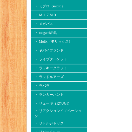
・ ミブロ（mibro）
・ ＭＩＺＭＯ
・ メガバス
・ mogami釣具
・ Molix（モリックス）
・ ヤバイブランド
・ ライブターゲット
・ ラッキークラフト
・ ラッドルアーズ
・ ラパラ
・ ランカーハント
・ リューギ（RYUGI）
・ リアクションイノベーショ
ン
・ リトルジャック