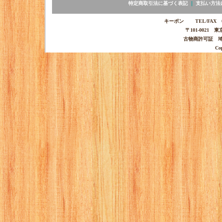
特定商取引法に基づく表記
｜
支払い方法
キーポン TEL/FAX 03-
〒101-0021 
古物商許可証 埼玉
Co