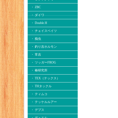
・ ZBC
・ ダイワ
・ Double.H
・ チェイスベイツ
・ 痴虫
・ 釣り吉ホルモン
・ 常吉
・ ツッガーFROG
・ 椿研究所
・ TEX（テックス）
・ THタックル
・ ティムコ
・ テッケルルアー
・ デプス
・ デュエル