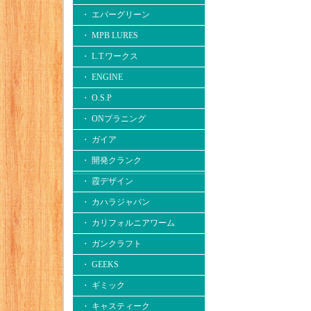
・ エバーグリーン
・ MPB LURES
・ L.T.ワークス
・ ENGINE
・ O.S.P
・ ONプラニング
・ ガイア
・ 開発クランク
・ 霞デザイン
・ カハラジャパン
・ カリフォルニアワーム
・ ガンクラフト
・ GEEKS
・ ギミック
・ キャスティーク