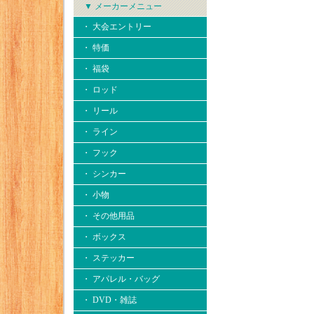
▼ メーカーメニュー
・ 大会エントリー
・ 特価
・ 福袋
・ ロッド
・ リール
・ ライン
・ フック
・ シンカー
・ 小物
・ その他用品
・ ボックス
・ ステッカー
・ アパレル・バッグ
・ DVD・雑誌