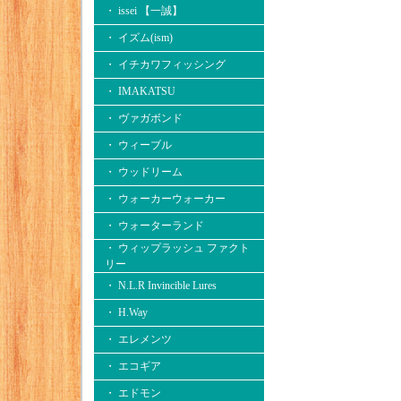
・ issei 【一誠】
・ イズム(ism)
・ イチカワフィッシング
・ IMAKATSU
・ ヴァガボンド
・ ウィーブル
・ ウッドリーム
・ ウォーカーウォーカー
・ ウォーターランド
・ ウィップラッシュ ファクト
リー
・ N.L.R Invincible Lures
・ H.Way
・ エレメンツ
・ エコギア
・ エドモン