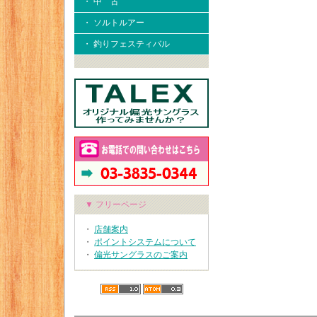
・ 中 古
・ ソルトルアー
・ 釣りフェスティバル
▼ フリーページ
・
店舗案内
・
ポイントシステムについて
・
偏光サングラスのご案内