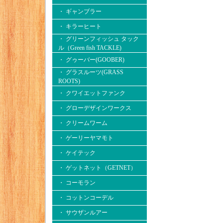
・ ギャンブラー
・ キラーヒート
・ グリーンフィッシュ タック
ル（Green fish TACKLE)
・ グゥーバー(GOOBER)
・ グラスルーツ(GRASS
ROOTS)
・ クワイエットファンク
・ グローデザインワークス
・ クリームワーム
・ ゲーリーヤマモト
・ ケイテック
・ ゲットネット（GETNET）
・ コーモラン
・ コットンコーデル
・ サウザンルアー