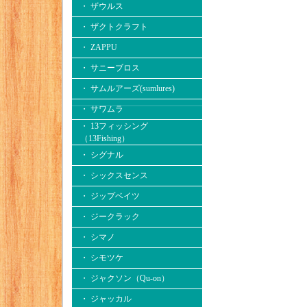
・ ザウルス
・ ザクトクラフト
・ ZAPPU
・ サニーブロス
・ サムルアーズ(sumlures)
・ サワムラ
・ 13フィッシング
（13Fishing）
・ シグナル
・ シックスセンス
・ ジップベイツ
・ ジークラック
・ シマノ
・ シモツケ
・ ジャクソン（Qu-on）
・ ジャッカル