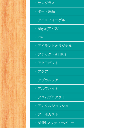
・ サングラス
・ ボート用品
・ アイスフォーゲル
・ Abyss(アビス）
・ ima
・ アイランドオリジナル
・ アチック（ATTIC）
・ アクアビット
・ アグア
・ アブガルシア
・ アルフハイト
・ アユムプロダクト
・ アンクルジョッシュ
・ アーボガスト
・ AHPLマッディーバニー