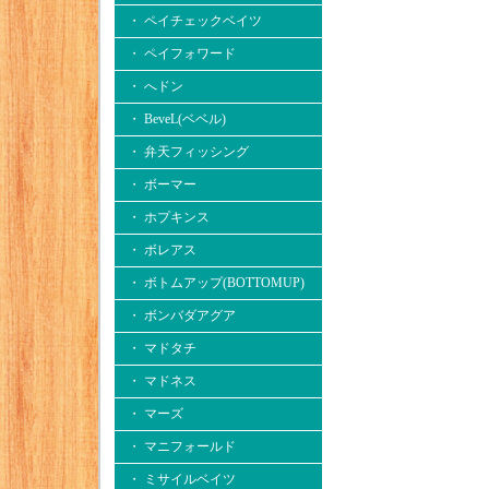
・ ペイチェックベイツ
・ ペイフォワード
・ へドン
・ BeveL(ベベル)
・ 弁天フィッシング
・ ボーマー
・ ホプキンス
・ ボレアス
・ ボトムアップ(BOTTOMUP)
・ ボンバダアグア
・ マドタチ
・ マドネス
・ マーズ
・ マニフォールド
・ ミサイルベイツ