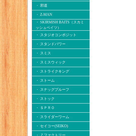
・ 邪道
・ Z-MAN
・ SKIRMISH BAITS（スカミ
ッシュベイツ）
・ スタジオコンポジット
・ スタンドパワー
・ スミス
・ スミスウィック
・ ストライクキング
・ ストーム
・ スナッグプルーフ
・ ストック
・ ＳＰＲＯ
・ スライダーワーム
・ セイコー(SEIKO)
・ Ｚファクトリー