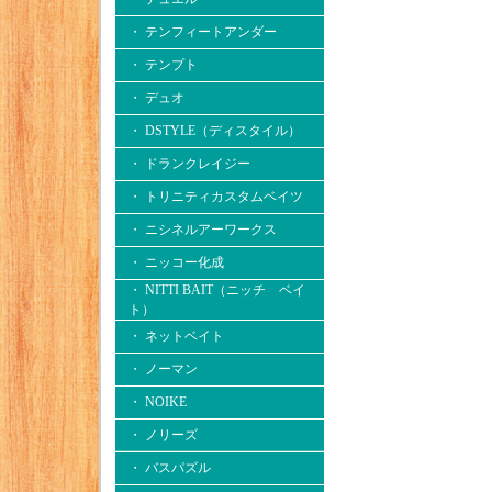
・ テンフィートアンダー
・ テンプト
・ デュオ
・ DSTYLE（ディスタイル）
・ ドランクレイジー
・ トリニティカスタムベイツ
・ ニシネルアーワークス
・ ニッコー化成
・ NITTI BAIT（ニッチ ベイ
ト）
・ ネットベイト
・ ノーマン
・ NOIKE
・ ノリーズ
・ バスパズル