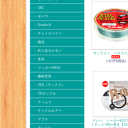
・ ZBC
・ ダイワ
・ Double.H
・ チェイスベイツ
・ 痴虫
・ 釣り吉ホルモン
サンライン バススー
・ 常吉
1,423円(税込)
・ ツッガーFROG
・ 椿研究所
・ TEX（テックス）
・ THタックル
・ ティムコ
・ テッケルルアー
・ デプス
クレハ シーガーR18
ミテッド100ｍ巻き【1
・ デュエル