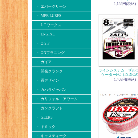
1,155円(税込)
・ エバーグリーン
・ MPB LURES
・ L.T.ワークス
・ ENGINE
・ O.S.P
・ ONプラニング
・ ガイア
ラインシステム ザルツ
・ 開発クランク
ケーターFC（INDICA
1,408円(税込)
・ 霞デザイン
・ カハラジャパン
・ カリフォルニアワーム
・ ガンクラフト
・ GEEKS
・ ギミック
・ キャスティーク