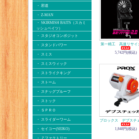
・ 邪道
・ Z-MAN
・ SKIRMISH BAITS（スカミ
ッシュベイツ）
・ スタジオコンポジット
第一精工 高速リサイ
・ スタンドパワー
5,742円(税込)
・ スミス
・ スミスウィック
・ ストライクキング
・ ストーム
・ スナッグプルーフ
・ ストック
・ ＳＰＲＯ
・ スライダーワーム
プロックス デプスチ
・ セイコー(SEIKO)
1,848円(税込)
・ Ｚファクトリー