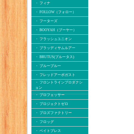
・ フィナ
・ FOLLOW（フォロー）
・ フーターズ
・ BOOYAH（ブーヤー）
・ フラッシュユニオン
・ ブラッディサムルアー
・ BRUTUS(ブルータス)
・ ブルーブルー
・ フレッドアーボガスト
・ フロントラインプロダクシ
ョン
・ プロフェッサー
・ プロジェクトゼロ
・ プロズファクトリー
・ フロッグ
・ ベイトブレス