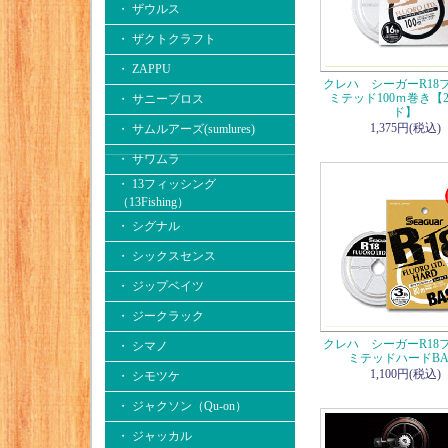
・ ザウルス
・ ザクトクラフト
・ ZAPPU
クレハ シーガーR18
ミテッド100ｍ巻き【2
・ サニーブロス
ド】
1,375円(税込)
・ サムルアーズ(sumlures)
・ サワムラ
・ 13フィッシング
（13Fishing）
・ シグナル
・ シックスセンス
・ ジップベイツ
・ ジークラック
クレハ シーガーR18
・ シマノ
ミテッドハードBA
1,100円(税込)
・ シモツケ
・ ジャクソン（Qu-on）
・ ジャッカル