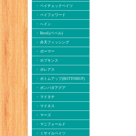
・ ペイチェックベイツ
・ ペイフォワード
・ へドン
・ BeveL(ベベル)
・ 弁天フィッシング
・ ボーマー
・ ホプキンス
・ ボレアス
・ ボトムアップ(BOTTOMUP)
・ ボンバダアグア
・ マドタチ
・ マドネス
・ マーズ
・ マニフォールド
・ ミサイルベイツ