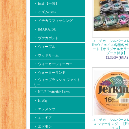
・ issei 【一誠】
・ イズム(ism)
・ イチカワフィッシング
・ IMAKATSU
・ ヴァガボンド
ユニチカ シルバー
Hiro'sチョイス各種各
・ ウィーブル
ート【オリジナルカラ
プーク付き】
・ ウッドリーム
12,320円(税込)
・ ウォーカーウォーカー
・ ウォーターランド
・ ウィップラッシュ ファクト
リー
・ N.L.R Invincible Lures
・ H.Way
・ エレメンツ
・ エコギア
ユニチカ シルバースレ
ス ジャーキング 【Hir
・ エドモン
イス】