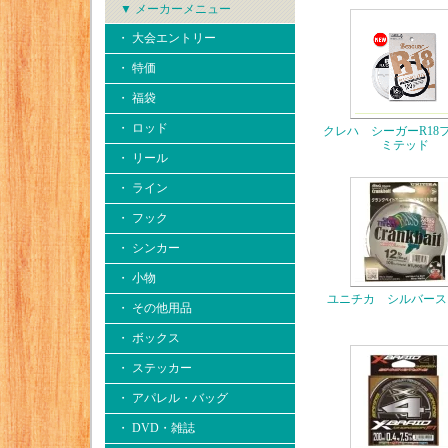
▼ メーカーメニュー
・ 大会エントリー
・ 特価
・ 福袋
・ ロッド
クレハ シーガーR18
ミテッド
・ リール
・ ライン
・ フック
・ シンカー
・ 小物
ユニチカ シルバース
・ その他用品
・ ボックス
・ ステッカー
・ アパレル・バッグ
・ DVD・雑誌