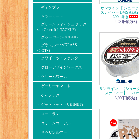
・ ギャンブラー
サンライン【 シュータ
スナイパー BMS AZA
・ キラーヒート
300m巻き
4,631円(税込)
・ グリーンフィッシュ タック
ル（Green fish TACKLE)
・ グゥーバー(GOOBER)
・ グラスルーツ(GRASS
ROOTS)
・ クワイエットファンク
・ グローデザインワークス
・ クリームワーム
・ ゲーリーヤマモト
サンライン 【シュータ
スナイパー】 300
・ ケイテック
3,300円(税込)
・ ゲットネット（GETNET）
・ コーモラン
・ コットンコーデル
・ サウザンルアー