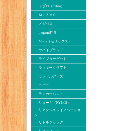
・ ミブロ（mibro）
・ ＭＩＺＭＯ
・ メガバス
・ mogami釣具
・ Molix（モリックス）
・ ヤバイブランド
・ ライブターゲット
・ ラッキークラフト
・ ラッドルアーズ
・ ラパラ
・ ランカーハント
・ リューギ（RYUGI）
・ リアクションイノベーショ
ン
・ リトルジャック