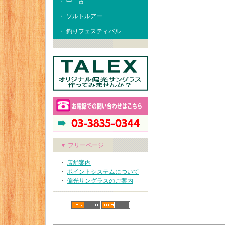
・ 中 古
・ ソルトルアー
・ 釣りフェスティバル
▼ フリーページ
・
店舗案内
・
ポイントシステムについて
・
偏光サングラスのご案内