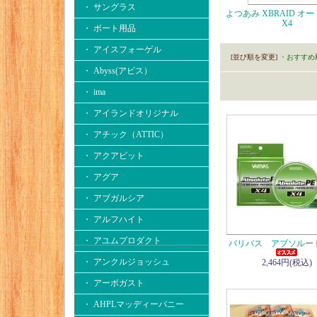
・ サングラス
よつあみ XBRAID オ
X4
・ ボート用品
・ アイスフォーゲル
[並び順を変更]
・おすすめ
・ Abyss(アビス）
・ ima
・ アイランドオリジナル
・ アチック（ATTIC）
・ アクアビット
・ アグア
・ アブガルシア
・ アルフハイト
・ アユムプロダクト
バリバス アブソルートP
・ アンクルジョッシュ
2,464円(税込)
・ アーボガスト
・ AHPLマッディーバニー