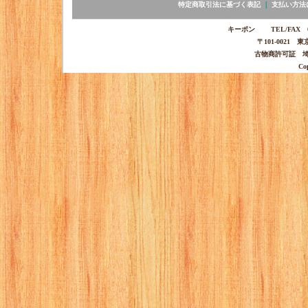
特定商取引法に基づく表記
｜
支払い方法
キーポン TEL/FAX 03-
〒101-0021 
古物商許可証 埼玉
Co