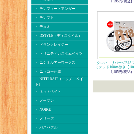
1,595円(税込)
・ テンフィートアンダー
・ テンプト
・ デュオ
・ DSTYLE（ディスタイル）
・ ドランクレイジー
・ トリニティカスタムベイツ
・ ニシネルアーワークス
クレハ リバージR18
ミテッド100ｍ巻き【1
・ ニッコー化成
1,485円(税込)
・ NITTI BAIT（ニッチ ベイ
ト）
・ ネットベイト
・ ノーマン
・ NOIKE
・ ノリーズ
・ バスパズル