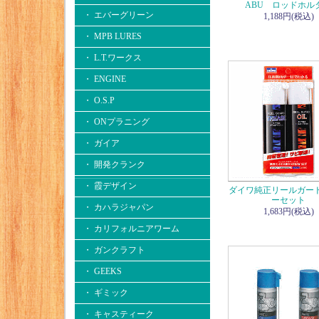
ABU ロッドホル
・ エバーグリーン
1,188円(税込)
・ MPB LURES
・ L.T.ワークス
・ ENGINE
・ O.S.P
・ ONプラニング
・ ガイア
・ 開発クランク
・ 霞デザイン
ダイワ純正リールガー
ーセット
・ カハラジャパン
1,683円(税込)
・ カリフォルニアワーム
・ ガンクラフト
・ GEEKS
・ ギミック
・ キャスティーク