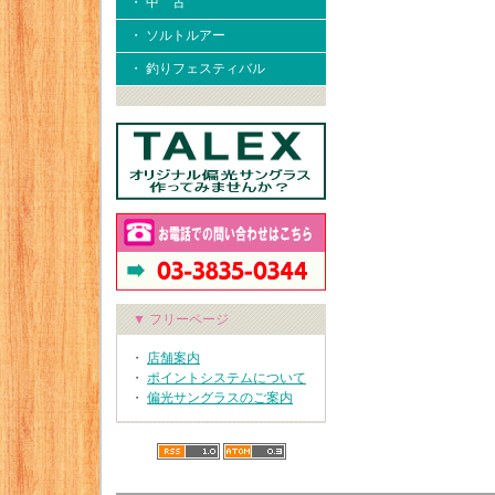
・ 中 古
・ ソルトルアー
・ 釣りフェスティバル
▼ フリーページ
・
店舗案内
・
ポイントシステムについて
・
偏光サングラスのご案内