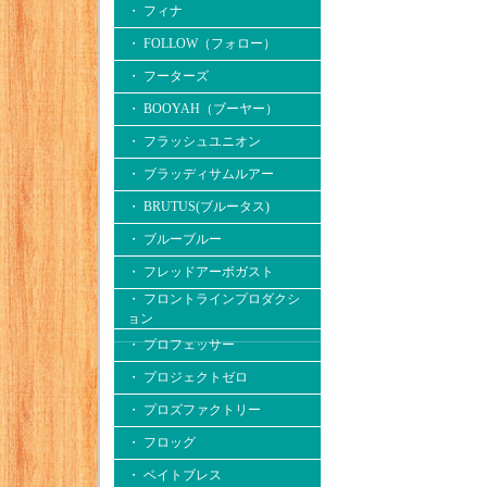
・ フィナ
・ FOLLOW（フォロー）
・ フーターズ
・ BOOYAH（ブーヤー）
・ フラッシュユニオン
・ ブラッディサムルアー
・ BRUTUS(ブルータス)
・ ブルーブルー
・ フレッドアーボガスト
・ フロントラインプロダクシ
ョン
・ プロフェッサー
・ プロジェクトゼロ
・ プロズファクトリー
・ フロッグ
・ ベイトブレス