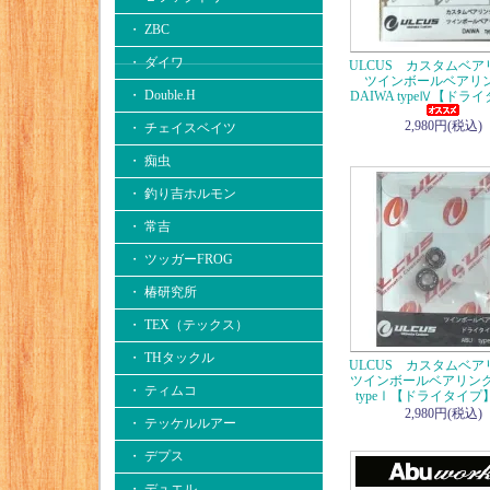
・ ZBC
・ ダイワ
ULCUS カスタムベ
ツインボールベア
・ Double.H
DAIWA typeⅣ【ドラ
2,980円(税込)
・ チェイスベイツ
・ 痴虫
・ 釣り吉ホルモン
・ 常吉
・ ツッガーFROG
・ 椿研究所
・ TEX（テックス）
・ THタックル
ULCUS カスタムベ
ツインボールベアリング
・ ティムコ
typeⅠ【ドライタイプ
2,980円(税込)
・ テッケルルアー
・ デプス
・ デュエル