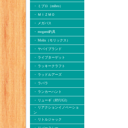
・ ミブロ（mibro）
・ ＭＩＺＭＯ
・ メガバス
・ mogami釣具
・ Molix（モリックス）
・ ヤバイブランド
・ ライブターゲット
・ ラッキークラフト
・ ラッドルアーズ
・ ラパラ
・ ランカーハント
・ リューギ（RYUGI）
・ リアクションイノベーショ
ン
・ リトルジャック