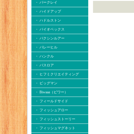
・ バークレイ
・ ハイドアップ
・ ハドルストン
・ バイオベックス
・ バクシンルアー
・ バレーヒル
・ ハンクル
・ バスロア
・ ヒフミクリエイティング
・ ビッグマン
・ Biwaaa（ビワー）
・ フィールドサイド
・ フィッシュアロー
・ フィッシュストーリー
・ フィッシュマグネット