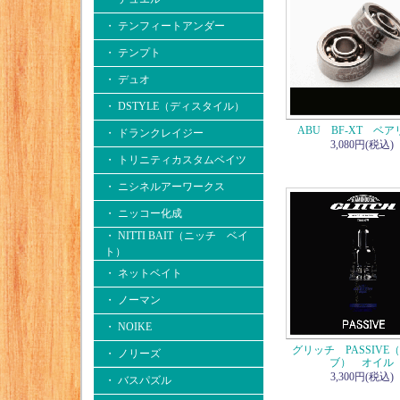
・ テンフィートアンダー
・ テンプト
・ デュオ
・ DSTYLE（ディスタイル）
ABU BF-XT ベ
・ ドランクレイジー
3,080円(税込)
・ トリニティカスタムベイツ
・ ニシネルアーワークス
・ ニッコー化成
・ NITTI BAIT（ニッチ ベイ
ト）
・ ネットベイト
・ ノーマン
・ NOIKE
グリッチ PASSIVE
・ ノリーズ
ブ） オイル
3,300円(税込)
・ バスパズル