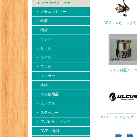
▼ メーカーメニュー
・ 大会エントリー
・ 特価
ABU・スピニング
・ 福袋
・ ロッド
・ リール
・ ライン
・ フック
シマノ純正パー
・ シンカー
・ 小物
・ その他用品
・ ボックス
・ ステッカー
ULCUS ベアリング
・ アパレル・バッグ
・ DVD・雑誌