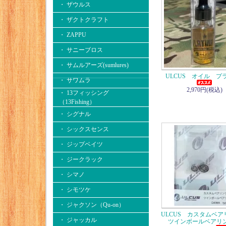
・ ザウルス
・ ザクトクラフト
・ ZAPPU
・ サニーブロス
・ サムルアーズ(sumlures)
ULCUS オイル プ
・ サワムラ
2,970円(税込)
・ 13フィッシング
（13Fishing）
・ シグナル
・ シックスセンス
・ ジップベイツ
・ ジークラック
・ シマノ
・ シモツケ
・ ジャクソン（Qu-on）
ULCUS カスタムベ
・ ジャッカル
ツインボールベア