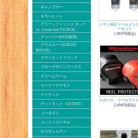
・ ギャンブラー
・ キラーヒート
・ グリーンフィッシュ タック
シマノ純正リールメン
ーセット
ル（Green fish TACKLE)
1,881円(税込)
・ グゥーバー(GOOBER)
・ グラスルーツ(GRASS
ROOTS)
・ クワイエットファンク
・ グローデザインワークス
・ クリームワーム
・ ゲーリーヤマモト
・ ケイテック
メガバス リールプト
・ ゲットネット（GETNET）
2,494円(税込)
・ コーモラン
・ コットンコーデル
・ サウザンルアー