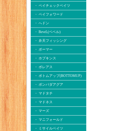
・ ペイチェックベイツ
・ ペイフォワード
・ へドン
・ BeveL(ベベル)
・ 弁天フィッシング
・ ボーマー
・ ホプキンス
・ ボレアス
・ ボトムアップ(BOTTOMUP)
・ ボンバダアグア
・ マドタチ
・ マドネス
・ マーズ
・ マニフォールド
・ ミサイルベイツ