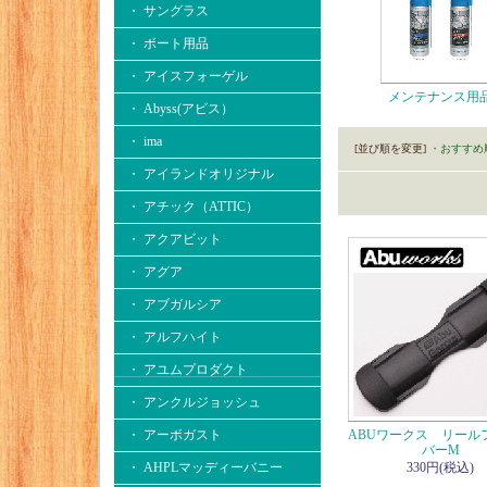
・ サングラス
・ ボート用品
・ アイスフォーゲル
メンテナンス用
・ Abyss(アビス）
・ ima
[並び順を変更]
・おすすめ
・ アイランドオリジナル
・ アチック（ATTIC）
・ アクアビット
・ アグア
・ アブガルシア
・ アルフハイト
・ アユムプロダクト
・ アンクルジョッシュ
・ アーボガスト
ABUワークス リール
バーM
・ AHPLマッディーバニー
330円(税込)