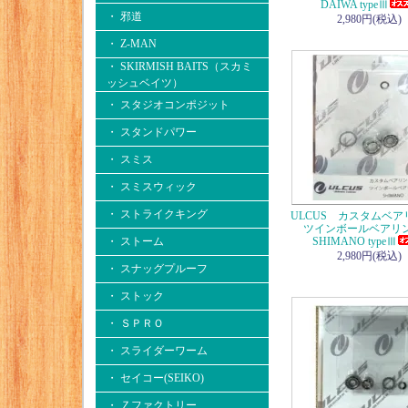
DAIWA typeⅢ
・ 邪道
2,980円(税込)
・ Z-MAN
・ SKIRMISH BAITS（スカミ
ッシュベイツ）
・ スタジオコンポジット
・ スタンドパワー
・ スミス
・ スミスウィック
・ ストライクキング
ULCUS カスタムベ
ツインボールベア
・ ストーム
SHIMANO typeⅢ
2,980円(税込)
・ スナッグプルーフ
・ ストック
・ ＳＰＲＯ
・ スライダーワーム
・ セイコー(SEIKO)
・ Ｚファクトリー