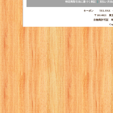
特定商取引法に基づく表記
｜
支払い方法
キーポン TEL/FAX 03-
〒101-0021 
古物商許可証 埼玉
Co