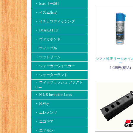
・ issei 【一誠】
・ イズム(ism)
・ イチカワフィッシング
・ IMAKATSU
・ ヴァガボンド
・ ウィーブル
・ ウッドリーム
シマノ純正リールオイ
ー
・ ウォーカーウォーカー
1,089円(税込)
・ ウォーターランド
・ ウィップラッシュ ファクト
リー
・ N.L.R Invincible Lures
・ H.Way
・ エレメンツ
・ エコギア
・ エドモン