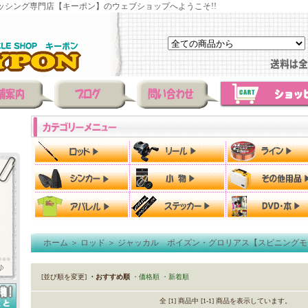
ッシング専門店【キーポン】のウェブショップへようこそ!!
ホーム
＞
ロッド
＞
ジャッカル ポイズン・グロリアス【スピニングモ
[並び順を変更]
・おすすめ順
・価格順
・新着順
全 [1] 商品中 [1-1] 商品を表示しています。