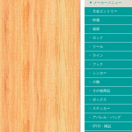
▼ メーカーメニュー
・ 大会エントリー
・ 特価
・ 福袋
・ ロッド
・ リール
・ ライン
・ フック
・ シンカー
・ 小物
・ その他用品
・ ボックス
・ ステッカー
・ アパレル・バッグ
・ DVD・雑誌