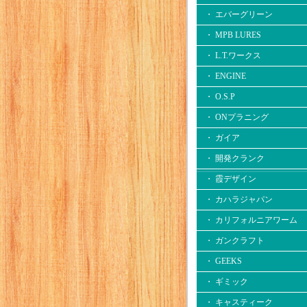
・ エバーグリーン
・ MPB LURES
・ L.T.ワークス
・ ENGINE
・ O.S.P
・ ONプラニング
・ ガイア
・ 開発クランク
・ 霞デザイン
・ カハラジャパン
・ カリフォルニアワーム
・ ガンクラフト
・ GEEKS
・ ギミック
・ キャスティーク