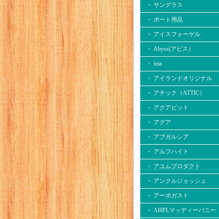
・ サングラス
・ ボート用品
・ アイスフォーゲル
・ Abyss(アビス）
・ ima
・ アイランドオリジナル
・ アチック（ATTIC）
・ アクアビット
・ アグア
・ アブガルシア
・ アルフハイト
・ アユムプロダクト
・ アンクルジョッシュ
・ アーボガスト
・ AHPLマッディーバニー