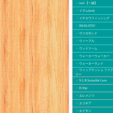
・ issei 【一誠】
・ イズム(ism)
・ イチカワフィッシング
・ IMAKATSU
・ ヴァガボンド
・ ウィーブル
・ ウッドリーム
・ ウォーカーウォーカー
・ ウォーターランド
・ ウィップラッシュ ファ
リー
・ N.L.R Invincible Lures
・ H.Way
・ エレメンツ
・ エコギア
・ エドモン