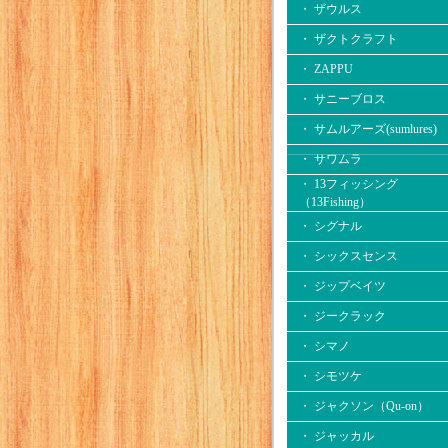
・ ザウルス
・ ザクトクラフト
・ ZAPPU
・ サニーブロス
・ サムルアーズ(sumlures)
・ サワムラ
・ 13フィッシング
（13Fishing）
・ シグナル
・ シックスセンス
・ ジップベイツ
・ ジークラック
・ シマノ
・ シモツケ
・ ジャクソン（Qu-on）
・ ジャッカル