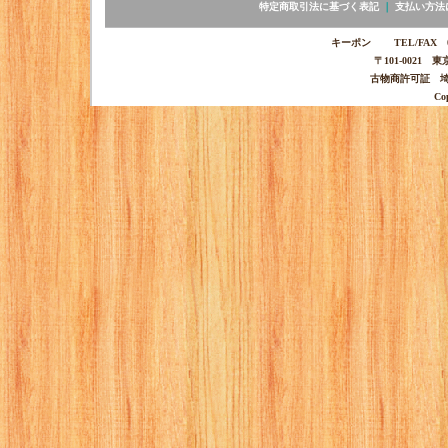
特定商取引法に基づく表記
｜
支払い方法
キーポン TEL/FAX 03-
〒101-0021 
古物商許可証 埼玉
Co