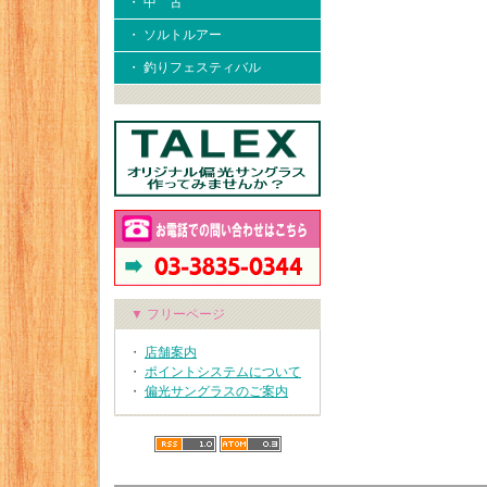
・ 中 古
・ ソルトルアー
・ 釣りフェスティバル
▼ フリーページ
・
店舗案内
・
ポイントシステムについて
・
偏光サングラスのご案内