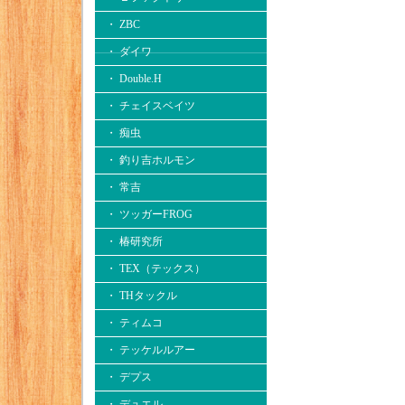
・ ZBC
・ ダイワ
・ Double.H
・ チェイスベイツ
・ 痴虫
・ 釣り吉ホルモン
・ 常吉
・ ツッガーFROG
・ 椿研究所
・ TEX（テックス）
・ THタックル
・ ティムコ
・ テッケルルアー
・ デプス
・ デュエル