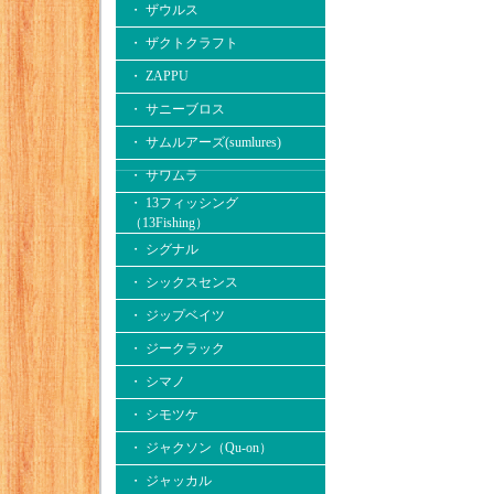
・ ザウルス
・ ザクトクラフト
・ ZAPPU
・ サニーブロス
・ サムルアーズ(sumlures)
・ サワムラ
・ 13フィッシング
（13Fishing）
・ シグナル
・ シックスセンス
・ ジップベイツ
・ ジークラック
・ シマノ
・ シモツケ
・ ジャクソン（Qu-on）
・ ジャッカル