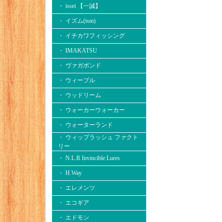
・ issei 【一誠】
・ イズム(ism)
・ イチカワフィッシング
・ IMAKATSU
・ ヴァガボンド
・ ウィーブル
・ ウッドリーム
・ ウォーカーウォーカー
・ ウォーターランド
・ ウィップラッシュ ファクト
リー
・ N.L.R Invincible Lures
・ H.Way
・ エレメンツ
・ エコギア
・ エドモン