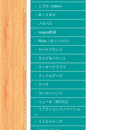
・ ミブロ（mibro）
・ ＭＩＺＭＯ
・ メガバス
・ mogami釣具
・ Molix（モリックス）
・ ヤバイブランド
・ ライブターゲット
・ ラッキークラフト
・ ラッドルアーズ
・ ラパラ
・ ランカーハント
・ リューギ（RYUGI）
・ リアクションイノベーショ
ン
・ リトルジャック