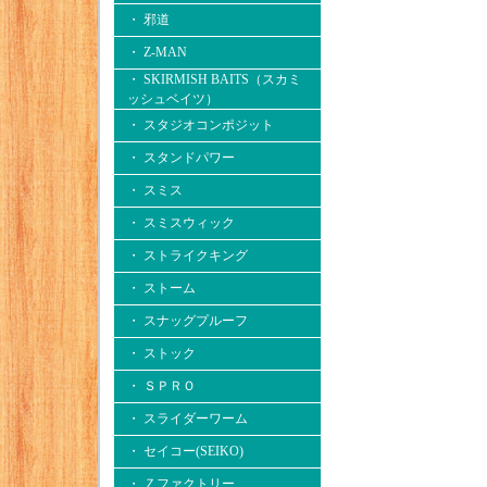
・ 邪道
・ Z-MAN
・ SKIRMISH BAITS（スカミ
ッシュベイツ）
・ スタジオコンポジット
・ スタンドパワー
・ スミス
・ スミスウィック
・ ストライクキング
・ ストーム
・ スナッグプルーフ
・ ストック
・ ＳＰＲＯ
・ スライダーワーム
・ セイコー(SEIKO)
・ Ｚファクトリー