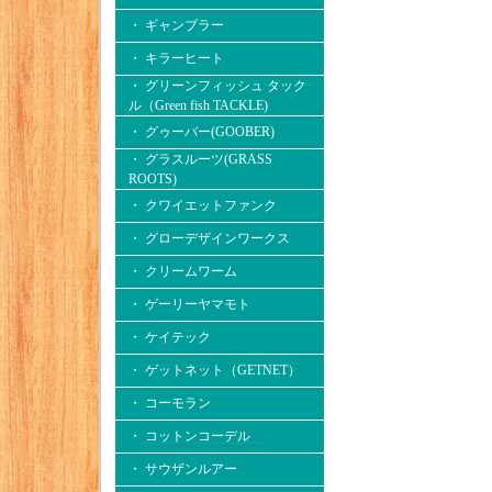
・ ギャンブラー
・ キラーヒート
・ グリーンフィッシュ タック
ル（Green fish TACKLE)
・ グゥーバー(GOOBER)
・ グラスルーツ(GRASS
ROOTS)
・ クワイエットファンク
・ グローデザインワークス
・ クリームワーム
・ ゲーリーヤマモト
・ ケイテック
・ ゲットネット（GETNET）
・ コーモラン
・ コットンコーデル
・ サウザンルアー