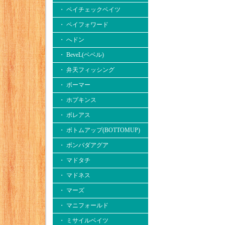
・ ペイチェックベイツ
・ ペイフォワード
・ へドン
・ BeveL(ベベル)
・ 弁天フィッシング
・ ボーマー
・ ホプキンス
・ ボレアス
・ ボトムアップ(BOTTOMUP)
・ ボンバダアグア
・ マドタチ
・ マドネス
・ マーズ
・ マニフォールド
・ ミサイルベイツ