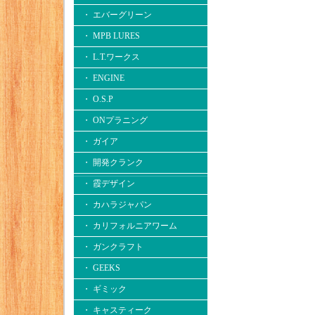
・ エバーグリーン
・ MPB LURES
・ L.T.ワークス
・ ENGINE
・ O.S.P
・ ONプラニング
・ ガイア
・ 開発クランク
・ 霞デザイン
・ カハラジャパン
・ カリフォルニアワーム
・ ガンクラフト
・ GEEKS
・ ギミック
・ キャスティーク