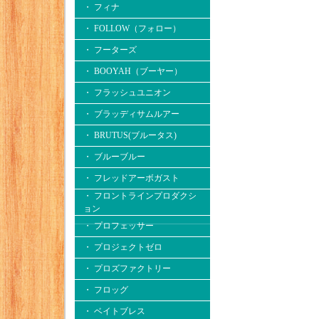
・ フィナ
・ FOLLOW（フォロー）
・ フーターズ
・ BOOYAH（ブーヤー）
・ フラッシュユニオン
・ ブラッディサムルアー
・ BRUTUS(ブルータス)
・ ブルーブルー
・ フレッドアーボガスト
・ フロントラインプロダクシ
ョン
・ プロフェッサー
・ プロジェクトゼロ
・ プロズファクトリー
・ フロッグ
・ ベイトブレス