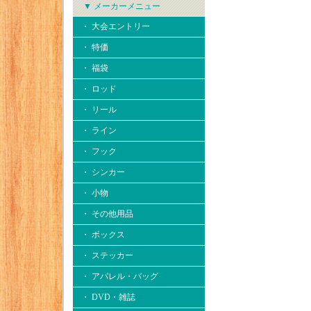
▼ メーカーメニュー
・ 大会エントリー
・ 特価
・ 福袋
・ ロッド
・ リール
・ ライン
・ フック
・ シンカー
・ 小物
・ その他用品
・ ボックス
・ ステッカー
・ アパレル・バッグ
・ DVD・雑誌