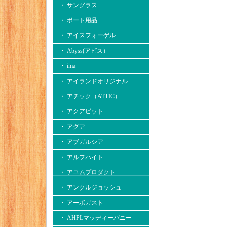
・ サングラス
・ ボート用品
・ アイスフォーゲル
・ Abyss(アビス）
・ ima
・ アイランドオリジナル
・ アチック（ATTIC）
・ アクアビット
・ アグア
・ アブガルシア
・ アルフハイト
・ アユムプロダクト
・ アンクルジョッシュ
・ アーボガスト
・ AHPLマッディーバニー