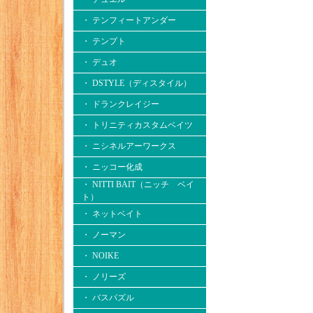
・ テンフィートアンダー
・ テンプト
・ デュオ
・ DSTYLE（ディスタイル）
・ ドランクレイジー
・ トリニティカスタムベイツ
・ ニシネルアーワークス
・ ニッコー化成
・ NITTI BAIT（ニッチ ベイ
ト）
・ ネットベイト
・ ノーマン
・ NOIKE
・ ノリーズ
・ バスパズル