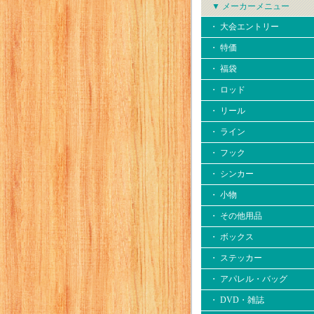
▼ メーカーメニュー
・ 大会エントリー
・ 特価
・ 福袋
・ ロッド
・ リール
・ ライン
・ フック
・ シンカー
・ 小物
・ その他用品
・ ボックス
・ ステッカー
・ アパレル・バッグ
・ DVD・雑誌