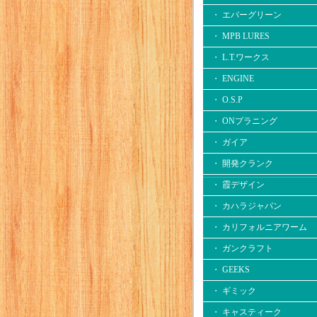
・ エバーグリーン
・ MPB LURES
・ L.T.ワークス
・ ENGINE
・ O.S.P
・ ONプラニング
・ ガイア
・ 開発クランク
・ 霞デザイン
・ カハラジャパン
・ カリフォルニアワーム
・ ガンクラフト
・ GEEKS
・ ギミック
・ キャスティーク