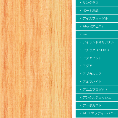
・ サングラス
・ ボート用品
・ アイスフォーゲル
・ Abyss(アビス）
・ ima
・ アイランドオリジナル
・ アチック（ATTIC）
・ アクアビット
・ アグア
・ アブガルシア
・ アルフハイト
・ アユムプロダクト
・ アンクルジョッシュ
・ アーボガスト
・ AHPLマッディーバニー