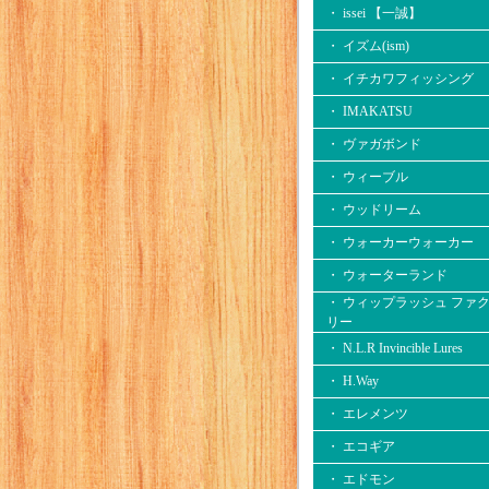
・ issei 【一誠】
・ イズム(ism)
・ イチカワフィッシング
・ IMAKATSU
・ ヴァガボンド
・ ウィーブル
・ ウッドリーム
・ ウォーカーウォーカー
・ ウォーターランド
・ ウィップラッシュ ファ
リー
・ N.L.R Invincible Lures
・ H.Way
・ エレメンツ
・ エコギア
・ エドモン