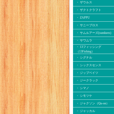
・ ザウルス
・ ザクトクラフト
・ ZAPPU
・ サニーブロス
・ サムルアーズ(sumlures)
・ サワムラ
・ 13フィッシング
（13Fishing）
・ シグナル
・ シックスセンス
・ ジップベイツ
・ ジークラック
・ シマノ
・ シモツケ
・ ジャクソン（Qu-on）
・ ジャッカル