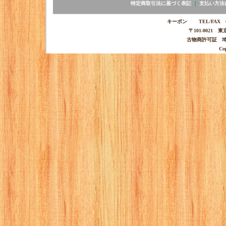
特定商取引法に基づく表記
｜
支払い方法
キーポン TEL/FAX 03-
〒101-0021 
古物商許可証 埼玉
Co