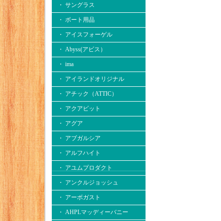
・ サングラス
・ ボート用品
・ アイスフォーゲル
・ Abyss(アビス）
・ ima
・ アイランドオリジナル
・ アチック（ATTIC）
・ アクアビット
・ アグア
・ アブガルシア
・ アルフハイト
・ アユムプロダクト
・ アンクルジョッシュ
・ アーボガスト
・ AHPLマッディーバニー