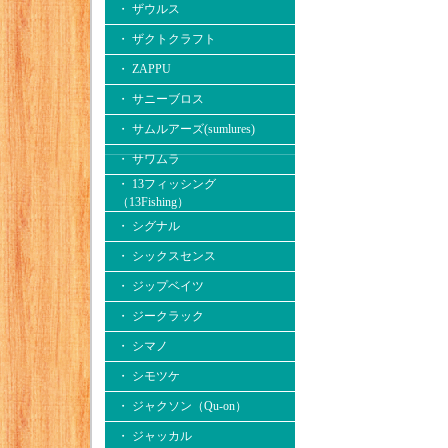
・ ザウルス
・ ザクトクラフト
・ ZAPPU
・ サニーブロス
・ サムルアーズ(sumlures)
・ サワムラ
・ 13フィッシング
（13Fishing）
・ シグナル
・ シックスセンス
・ ジップベイツ
・ ジークラック
・ シマノ
・ シモツケ
・ ジャクソン（Qu-on）
・ ジャッカル