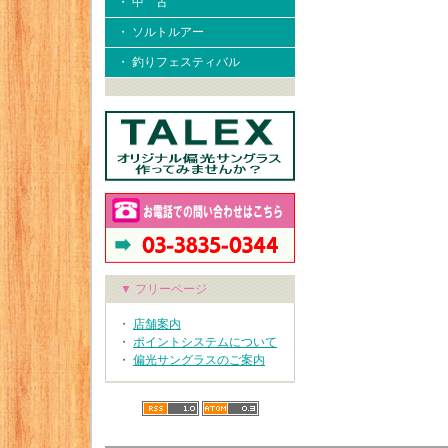
・ 中 古
・ ソルトルアー
・ 釣りフェスティバル
▼ フリーページ
・
店舗案内
・
ポイントシステムについて
・
偏光サングラスのご案内