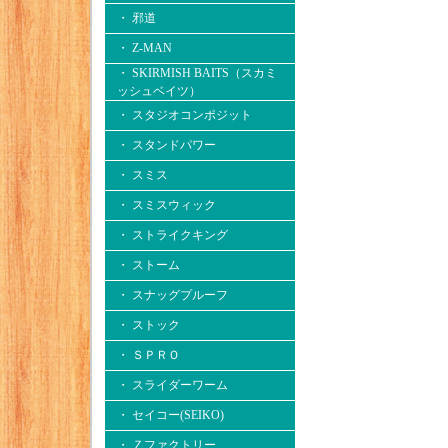
・ 邪道
・ Z-MAN
・ SKIRMISH BAITS（スカミ
ッシュベイツ）
・ スタジオコンポジット
・ スタンドパワー
・ スミス
・ スミスウィック
・ ストライクキング
・ ストーム
・ スナッグプルーフ
・ ストック
・ ＳＰＲＯ
・ スライダーワーム
・ セイコー(SEIKO)
・ Ｚファクトリー