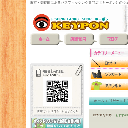
東京・御徒町にあるバスフィッシング専門店【キーポン】のウェ
ホーム
＞
H.Way
＞
H
[並び順を変更]
・おすすめ