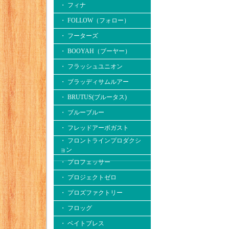
・ フィナ
・ FOLLOW（フォロー）
・ フーターズ
・ BOOYAH（ブーヤー）
・ フラッシュユニオン
・ ブラッディサムルアー
・ BRUTUS(ブルータス)
・ ブルーブルー
・ フレッドアーボガスト
・ フロントラインプロダクシ
ョン
・ プロフェッサー
・ プロジェクトゼロ
・ プロズファクトリー
・ フロッグ
・ ベイトブレス