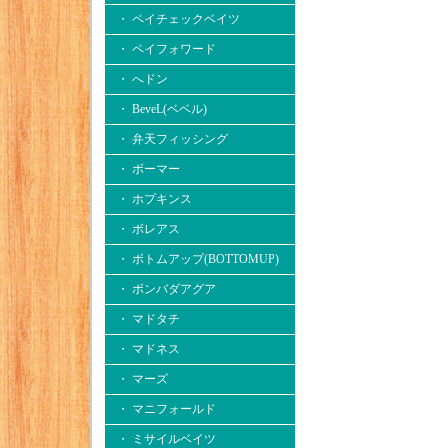
・ ペイチェックベイツ
・ ペイフォワード
・ へドン
・ BeveL(ベベル)
・ 弁天フィッシング
・ ボーマー
・ ホプキンス
・ ボレアス
・ ボトムアップ(BOTTOMUP)
・ ボンバダアグア
・ マドタチ
・ マドネス
・ マーズ
・ マニフォールド
・ ミサイルベイツ