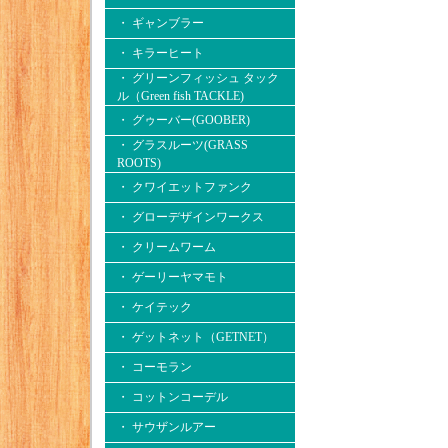
・ ギャンブラー
・ キラーヒート
・ グリーンフィッシュ タック
ル（Green fish TACKLE)
・ グゥーバー(GOOBER)
・ グラスルーツ(GRASS
ROOTS)
・ クワイエットファンク
・ グローデザインワークス
・ クリームワーム
・ ゲーリーヤマモト
・ ケイテック
・ ゲットネット（GETNET）
・ コーモラン
・ コットンコーデル
・ サウザンルアー