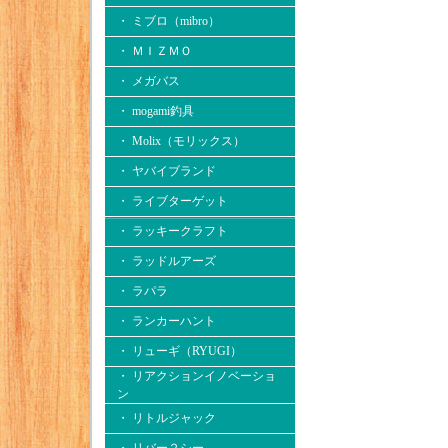
・ ミブロ（mibro）
・ ＭＩＺＭＯ
・ メガバス
・ mogami釣具
・ Molix（モリックス）
・ ヤバイブランド
・ ライブターゲット
・ ラッキークラフト
・ ラッドルアーズ
・ ラパラ
・ ランカーハント
・ リューギ（RYUGI）
・ リアクションイノベーショ
ン
・ リトルジャック