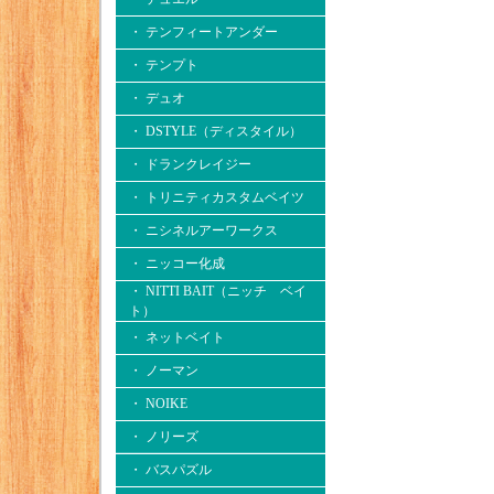
・ テンフィートアンダー
・ テンプト
・ デュオ
・ DSTYLE（ディスタイル）
・ ドランクレイジー
・ トリニティカスタムベイツ
・ ニシネルアーワークス
・ ニッコー化成
・ NITTI BAIT（ニッチ ベイ
ト）
・ ネットベイト
・ ノーマン
・ NOIKE
・ ノリーズ
・ バスパズル