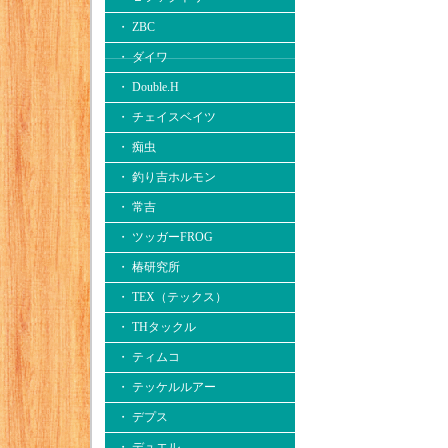
・ ZBC
・ ダイワ
・ Double.H
・ チェイスベイツ
・ 痴虫
・ 釣り吉ホルモン
・ 常吉
・ ツッガーFROG
・ 椿研究所
・ TEX（テックス）
・ THタックル
・ ティムコ
・ テッケルルアー
・ デプス
・ デュエル