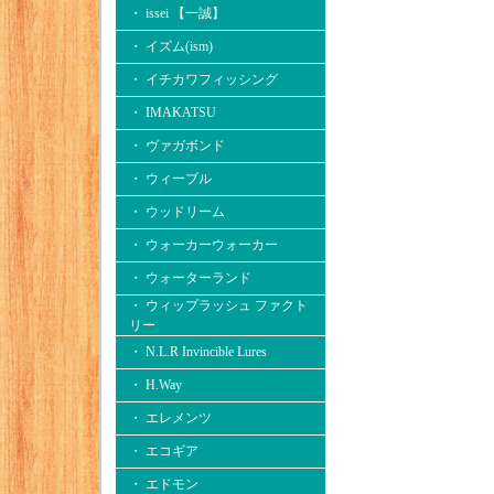
・ issei 【一誠】
・ イズム(ism)
・ イチカワフィッシング
・ IMAKATSU
・ ヴァガボンド
・ ウィーブル
・ ウッドリーム
・ ウォーカーウォーカー
・ ウォーターランド
・ ウィップラッシュ ファクト
リー
・ N.L.R Invincible Lures
・ H.Way
・ エレメンツ
・ エコギア
・ エドモン