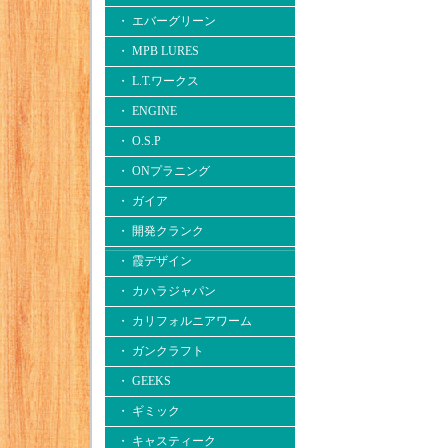
・ エバーグリーン
・ MPB LURES
・ L.T.ワークス
・ ENGINE
・ O.S.P
・ ONプラニング
・ ガイア
・ 開発クランク
・ 霞デザイン
・ カハラジャパン
・ カリフォルニアワーム
・ ガンクラフト
・ GEEKS
・ ギミック
・ キャスティーク