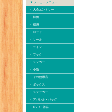
▼ メーカーメニュー
・ 大会エントリー
・ 特価
・ 福袋
・ ロッド
・ リール
・ ライン
・ フック
・ シンカー
・ 小物
・ その他用品
・ ボックス
・ ステッカー
・ アパレル・バッグ
・ DVD・雑誌