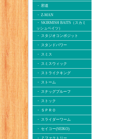
・ 邪道
・ Z-MAN
・ SKIRMISH BAITS（スカミ
ッシュベイツ）
・ スタジオコンポジット
・ スタンドパワー
・ スミス
・ スミスウィック
・ ストライクキング
・ ストーム
・ スナッグプルーフ
・ ストック
・ ＳＰＲＯ
・ スライダーワーム
・ セイコー(SEIKO)
・ Ｚファクトリー