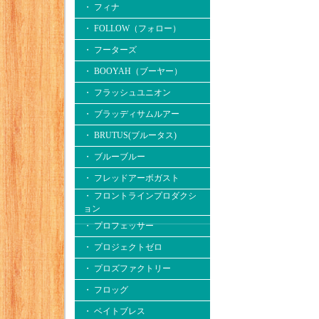
・ フィナ
・ FOLLOW（フォロー）
・ フーターズ
・ BOOYAH（ブーヤー）
・ フラッシュユニオン
・ ブラッディサムルアー
・ BRUTUS(ブルータス)
・ ブルーブルー
・ フレッドアーボガスト
・ フロントラインプロダクシ
ョン
・ プロフェッサー
・ プロジェクトゼロ
・ プロズファクトリー
・ フロッグ
・ ベイトブレス