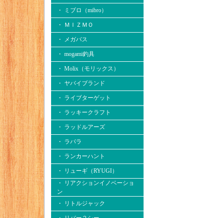
・ ミブロ（mibro）
・ ＭＩＺＭＯ
・ メガバス
・ mogami釣具
・ Molix（モリックス）
・ ヤバイブランド
・ ライブターゲット
・ ラッキークラフト
・ ラッドルアーズ
・ ラパラ
・ ランカーハント
・ リューギ（RYUGI）
・ リアクションイノベーショ
ン
・ リトルジャック