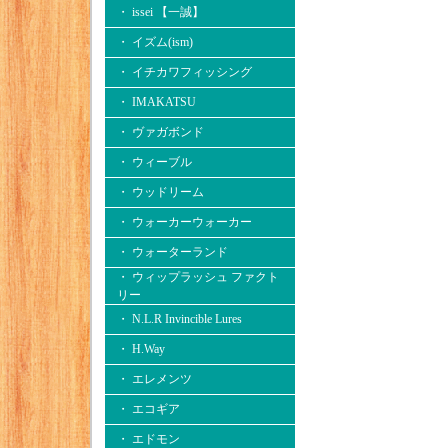
・ issei 【一誠】
・ イズム(ism)
・ イチカワフィッシング
・ IMAKATSU
・ ヴァガボンド
・ ウィーブル
・ ウッドリーム
・ ウォーカーウォーカー
・ ウォーターランド
・ ウィップラッシュ ファクト
リー
・ N.L.R Invincible Lures
・ H.Way
・ エレメンツ
・ エコギア
・ エドモン