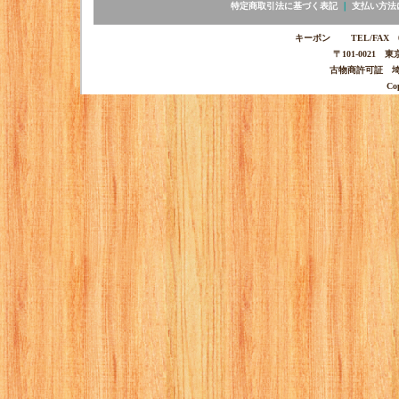
特定商取引法に基づく表記
｜
支払い方法
キーポン TEL/FAX 03-
〒101-0021 
古物商許可証 埼玉
Co