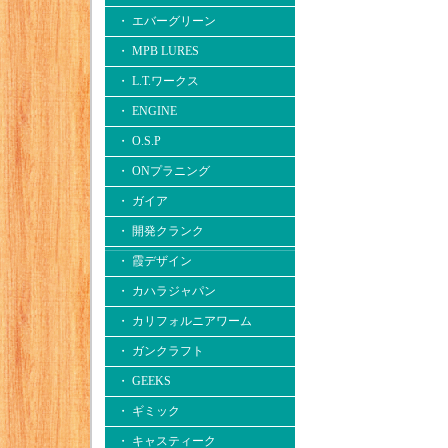
・ エバーグリーン
・ MPB LURES
・ L.T.ワークス
・ ENGINE
・ O.S.P
・ ONプラニング
・ ガイア
・ 開発クランク
・ 霞デザイン
・ カハラジャパン
・ カリフォルニアワーム
・ ガンクラフト
・ GEEKS
・ ギミック
・ キャスティーク