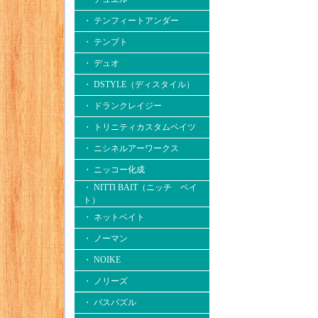
・ テンフィートアンダー
・ テンプト
・ デュオ
・ DSTYLE（ディスタイル）
・ ドランクレイジー
・ トリニティカスタムベイツ
・ ニシネルアーワークス
・ ニッコー化成
・ NITTI BAIT（ニッチ ベイ
ト）
・ ネットベイト
・ ノーマン
・ NOIKE
・ ノリーズ
・ バスパズル