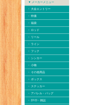
▼ メーカーメニュー
・ 大会エントリー
・ 特価
・ 福袋
・ ロッド
・ リール
・ ライン
・ フック
・ シンカー
・ 小物
・ その他用品
・ ボックス
・ ステッカー
・ アパレル・バッグ
・ DVD・雑誌