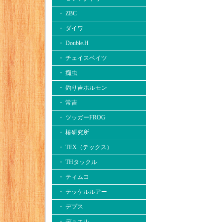
・ ZBC
・ ダイワ
・ Double.H
・ チェイスベイツ
・ 痴虫
・ 釣り吉ホルモン
・ 常吉
・ ツッガーFROG
・ 椿研究所
・ TEX（テックス）
・ THタックル
・ ティムコ
・ テッケルルアー
・ デプス
・ デュエル