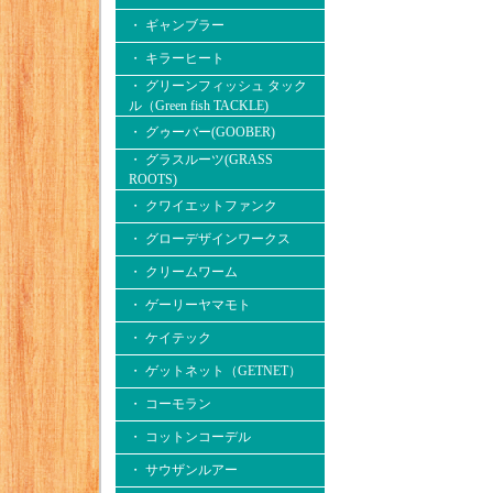
・ ギャンブラー
・ キラーヒート
・ グリーンフィッシュ タック
ル（Green fish TACKLE)
・ グゥーバー(GOOBER)
・ グラスルーツ(GRASS
ROOTS)
・ クワイエットファンク
・ グローデザインワークス
・ クリームワーム
・ ゲーリーヤマモト
・ ケイテック
・ ゲットネット（GETNET）
・ コーモラン
・ コットンコーデル
・ サウザンルアー