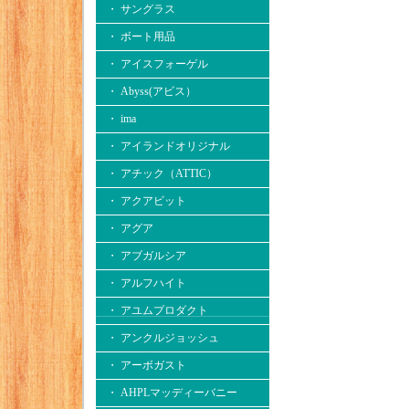
・ サングラス
・ ボート用品
・ アイスフォーゲル
・ Abyss(アビス）
・ ima
・ アイランドオリジナル
・ アチック（ATTIC）
・ アクアビット
・ アグア
・ アブガルシア
・ アルフハイト
・ アユムプロダクト
・ アンクルジョッシュ
・ アーボガスト
・ AHPLマッディーバニー