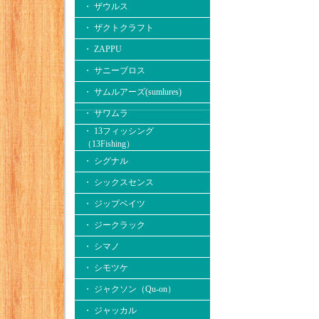
・ ザウルス
・ ザクトクラフト
・ ZAPPU
・ サニーブロス
・ サムルアーズ(sumlures)
・ サワムラ
・ 13フィッシング
（13Fishing）
・ シグナル
・ シックスセンス
・ ジップベイツ
・ ジークラック
・ シマノ
・ シモツケ
・ ジャクソン（Qu-on）
・ ジャッカル