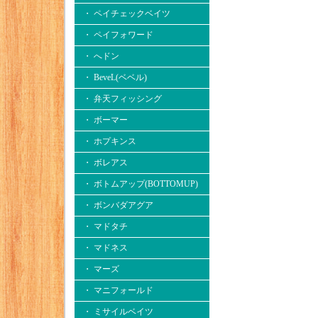
・ ペイチェックベイツ
・ ペイフォワード
・ へドン
・ BeveL(ベベル)
・ 弁天フィッシング
・ ボーマー
・ ホプキンス
・ ボレアス
・ ボトムアップ(BOTTOMUP)
・ ボンバダアグア
・ マドタチ
・ マドネス
・ マーズ
・ マニフォールド
・ ミサイルベイツ