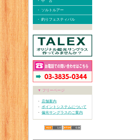
・ 中 古
・ ソルトルアー
・ 釣りフェスティバル
▼ フリーページ
・
店舗案内
・
ポイントシステムについて
・
偏光サングラスのご案内