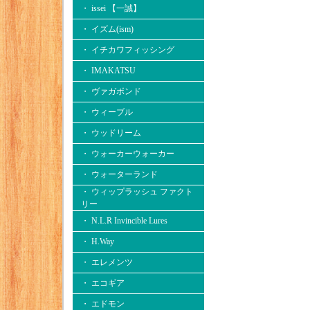
・ issei 【一誠】
・ イズム(ism)
・ イチカワフィッシング
・ IMAKATSU
・ ヴァガボンド
・ ウィーブル
・ ウッドリーム
・ ウォーカーウォーカー
・ ウォーターランド
・ ウィップラッシュ ファクト
リー
・ N.L.R Invincible Lures
・ H.Way
・ エレメンツ
・ エコギア
・ エドモン