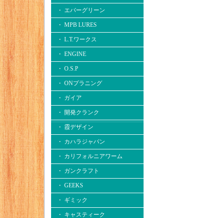
・ エバーグリーン
・ MPB LURES
・ L.T.ワークス
・ ENGINE
・ O.S.P
・ ONプラニング
・ ガイア
・ 開発クランク
・ 霞デザイン
・ カハラジャパン
・ カリフォルニアワーム
・ ガンクラフト
・ GEEKS
・ ギミック
・ キャスティーク