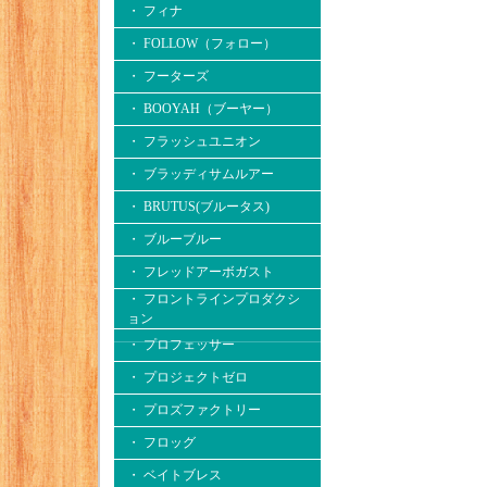
・ フィナ
・ FOLLOW（フォロー）
・ フーターズ
・ BOOYAH（ブーヤー）
・ フラッシュユニオン
・ ブラッディサムルアー
・ BRUTUS(ブルータス)
・ ブルーブルー
・ フレッドアーボガスト
・ フロントラインプロダクシ
ョン
・ プロフェッサー
・ プロジェクトゼロ
・ プロズファクトリー
・ フロッグ
・ ベイトブレス