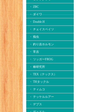
・ ZBC
・ ダイワ
・ Double.H
・ チェイスベイツ
・ 痴虫
・ 釣り吉ホルモン
・ 常吉
・ ツッガーFROG
・ 椿研究所
・ TEX（テックス）
・ THタックル
・ ティムコ
・ テッケルルアー
・ デプス
・ デュエル