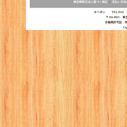
特定商取引法に基づく表記
｜
支払い方法
キーポン TEL/FAX 03-
〒101-0021 
古物商許可証 埼玉
Co