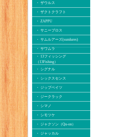
・ ザウルス
・ ザクトクラフト
・ ZAPPU
・ サニーブロス
・ サムルアーズ(sumlures)
・ サワムラ
・ 13フィッシング
（13Fishing）
・ シグナル
・ シックスセンス
・ ジップベイツ
・ ジークラック
・ シマノ
・ シモツケ
・ ジャクソン（Qu-on）
・ ジャッカル