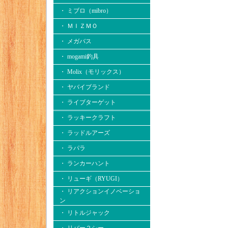
・ ミブロ（mibro）
・ ＭＩＺＭＯ
・ メガバス
・ mogami釣具
・ Molix（モリックス）
・ ヤバイブランド
・ ライブターゲット
・ ラッキークラフト
・ ラッドルアーズ
・ ラパラ
・ ランカーハント
・ リューギ（RYUGI）
・ リアクションイノベーショ
ン
・ リトルジャック