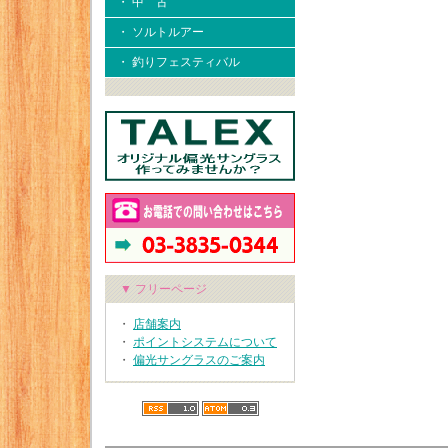
・ 中 古
・ ソルトルアー
・ 釣りフェスティバル
▼ フリーページ
・
店舗案内
・
ポイントシステムについて
・
偏光サングラスのご案内