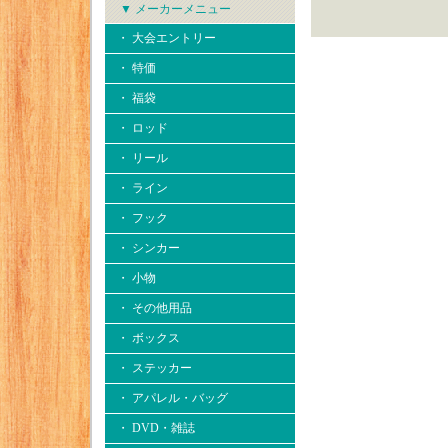
▼ メーカーメニュー
・ 大会エントリー
・ 特価
・ 福袋
・ ロッド
・ リール
・ ライン
・ フック
・ シンカー
・ 小物
・ その他用品
・ ボックス
・ ステッカー
・ アパレル・バッグ
・ DVD・雑誌