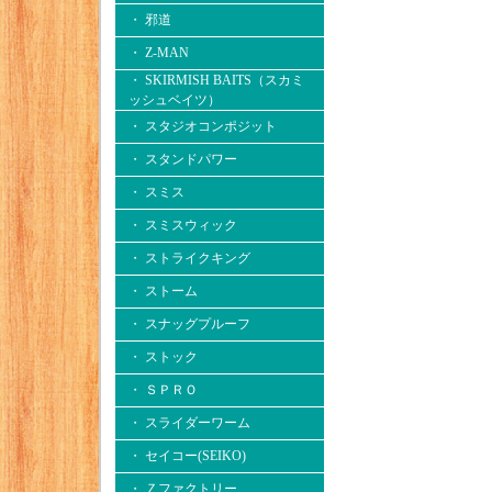
・ 邪道
・ Z-MAN
・ SKIRMISH BAITS（スカミ
ッシュベイツ）
・ スタジオコンポジット
・ スタンドパワー
・ スミス
・ スミスウィック
・ ストライクキング
・ ストーム
・ スナッグプルーフ
・ ストック
・ ＳＰＲＯ
・ スライダーワーム
・ セイコー(SEIKO)
・ Ｚファクトリー