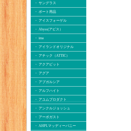
・ サングラス
・ ボート用品
・ アイスフォーゲル
・ Abyss(アビス）
・ ima
・ アイランドオリジナル
・ アチック（ATTIC）
・ アクアビット
・ アグア
・ アブガルシア
・ アルフハイト
・ アユムプロダクト
・ アンクルジョッシュ
・ アーボガスト
・ AHPLマッディーバニー