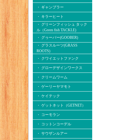
・ ギャンブラー
・ キラーヒート
・ グリーンフィッシュ タック
ル（Green fish TACKLE)
・ グゥーバー(GOOBER)
・ グラスルーツ(GRASS
ROOTS)
・ クワイエットファンク
・ グローデザインワークス
・ クリームワーム
・ ゲーリーヤマモト
・ ケイテック
・ ゲットネット（GETNET）
・ コーモラン
・ コットンコーデル
・ サウザンルアー