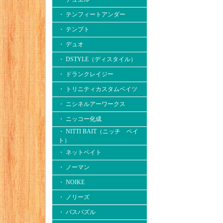
・ テンフィートアンダー
・ テンプト
・ デュオ
・ DSTYLE（ディスタイル）
・ ドランクレイジー
・ トリニティカスタムベイツ
・ ニシネルアーワークス
・ ニッコー化成
・ NITTI BAIT（ニッチ ベイ
ト）
・ ネットベイト
・ ノーマン
・ NOIKE
・ ノリーズ
・ バスパズル