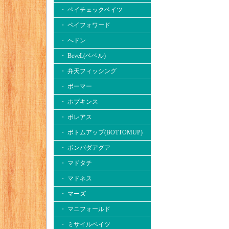
・ ペイチェックベイツ
・ ペイフォワード
・ へドン
・ BeveL(ベベル)
・ 弁天フィッシング
・ ボーマー
・ ホプキンス
・ ボレアス
・ ボトムアップ(BOTTOMUP)
・ ボンバダアグア
・ マドタチ
・ マドネス
・ マーズ
・ マニフォールド
・ ミサイルベイツ