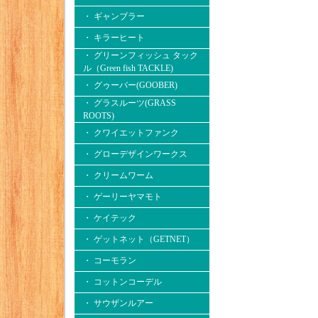
・ ギャンブラー
・ キラーヒート
・ グリーンフィッシュ タック
ル（Green fish TACKLE)
・ グゥーバー(GOOBER)
・ グラスルーツ(GRASS
ROOTS)
・ クワイエットファンク
・ グローデザインワークス
・ クリームワーム
・ ゲーリーヤマモト
・ ケイテック
・ ゲットネット（GETNET）
・ コーモラン
・ コットンコーデル
・ サウザンルアー