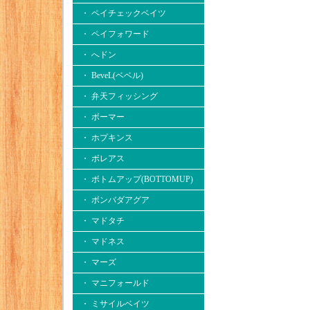
・ ペイチェックベイツ
・ ペイフォワード
・ へドン
・ BeveL(ベベル)
・ 弁天フィッシング
・ ボーマー
・ ホプキンス
・ ボレアス
・ ボトムアップ(BOTTOMUP)
・ ボンバダアグア
・ マドタチ
・ マドネス
・ マーズ
・ マニフォールド
・ ミサイルベイツ