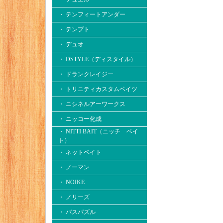
・ テンフィートアンダー
・ テンプト
・ デュオ
・ DSTYLE（ディスタイル）
・ ドランクレイジー
・ トリニティカスタムベイツ
・ ニシネルアーワークス
・ ニッコー化成
・ NITTI BAIT（ニッチ ベイ
ト）
・ ネットベイト
・ ノーマン
・ NOIKE
・ ノリーズ
・ バスパズル