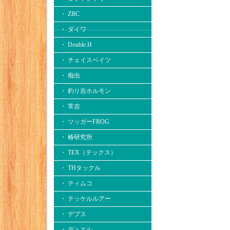
・ ZBC
・ ダイワ
・ Double.H
・ チェイスベイツ
・ 痴虫
・ 釣り吉ホルモン
・ 常吉
・ ツッガーFROG
・ 椿研究所
・ TEX（テックス）
・ THタックル
・ ティムコ
・ テッケルルアー
・ デプス
・ デュエル