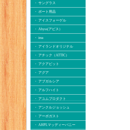
・ サングラス
・ ボート用品
・ アイスフォーゲル
・ Abyss(アビス）
・ ima
・ アイランドオリジナル
・ アチック（ATTIC）
・ アクアビット
・ アグア
・ アブガルシア
・ アルフハイト
・ アユムプロダクト
・ アンクルジョッシュ
・ アーボガスト
・ AHPLマッディーバニー