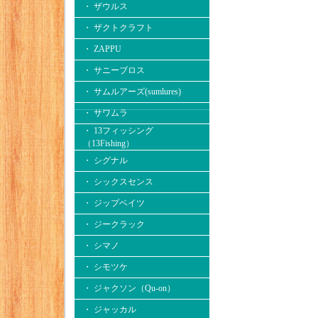
・ ザウルス
・ ザクトクラフト
・ ZAPPU
・ サニーブロス
・ サムルアーズ(sumlures)
・ サワムラ
・ 13フィッシング
（13Fishing）
・ シグナル
・ シックスセンス
・ ジップベイツ
・ ジークラック
・ シマノ
・ シモツケ
・ ジャクソン（Qu-on）
・ ジャッカル