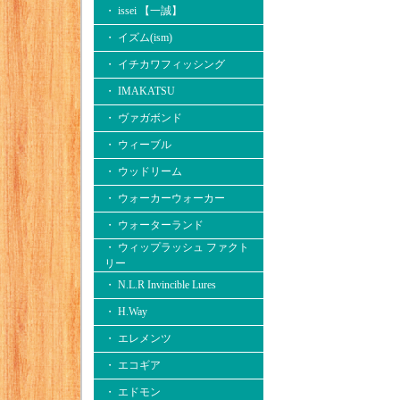
・ issei 【一誠】
・ イズム(ism)
・ イチカワフィッシング
・ IMAKATSU
・ ヴァガボンド
・ ウィーブル
・ ウッドリーム
・ ウォーカーウォーカー
・ ウォーターランド
・ ウィップラッシュ ファクト
リー
・ N.L.R Invincible Lures
・ H.Way
・ エレメンツ
・ エコギア
・ エドモン