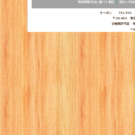
特定商取引法に基づく表記
｜
支払い方法
キーポン TEL/FAX 03-
〒101-0021 
古物商許可証 埼玉
Co