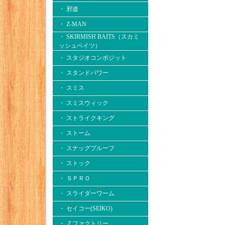
・ 邪道
・ Z-MAN
・ SKIRMISH BAITS（スカミ
ッシュベイツ）
・ スタジオコンポジット
・ スタンドパワー
・ スミス
・ スミスウィック
・ ストライクキング
・ ストーム
・ スナッグプルーフ
・ ストック
・ ＳＰＲＯ
・ スライダーワーム
・ セイコー(SEIKO)
・ Ｚファクトリー