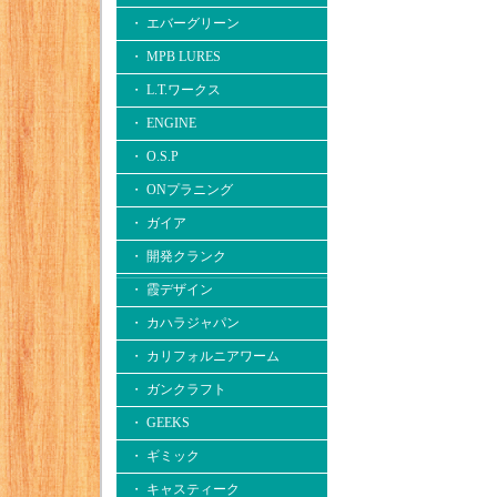
・ エバーグリーン
・ MPB LURES
・ L.T.ワークス
・ ENGINE
・ O.S.P
・ ONプラニング
・ ガイア
・ 開発クランク
・ 霞デザイン
・ カハラジャパン
・ カリフォルニアワーム
・ ガンクラフト
・ GEEKS
・ ギミック
・ キャスティーク