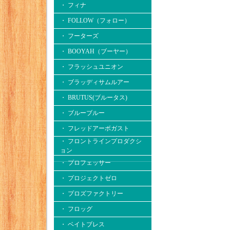
・ フィナ
・ FOLLOW（フォロー）
・ フーターズ
・ BOOYAH（ブーヤー）
・ フラッシュユニオン
・ ブラッディサムルアー
・ BRUTUS(ブルータス)
・ ブルーブルー
・ フレッドアーボガスト
・ フロントラインプロダクシ
ョン
・ プロフェッサー
・ プロジェクトゼロ
・ プロズファクトリー
・ フロッグ
・ ベイトブレス