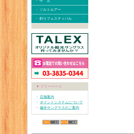
・ 中 古
・ ソルトルアー
・ 釣りフェスティバル
▼ フリーページ
・
店舗案内
・
ポイントシステムについて
・
偏光サングラスのご案内