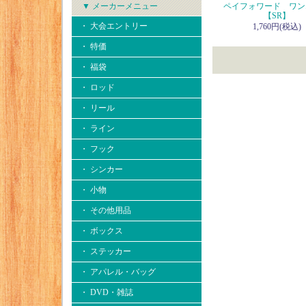
▼ メーカーメニュー
ペイフォワード ワン
【SR】
・ 大会エントリー
1,760円(税込)
・ 特価
・ 福袋
・ ロッド
・ リール
・ ライン
・ フック
・ シンカー
・ 小物
・ その他用品
・ ボックス
・ ステッカー
・ アパレル・バッグ
・ DVD・雑誌