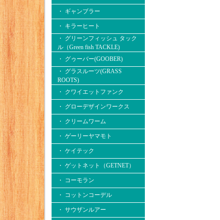
・ ギャンブラー
・ キラーヒート
・ グリーンフィッシュ タック
ル（Green fish TACKLE)
・ グゥーバー(GOOBER)
・ グラスルーツ(GRASS
ROOTS)
・ クワイエットファンク
・ グローデザインワークス
・ クリームワーム
・ ゲーリーヤマモト
・ ケイテック
・ ゲットネット（GETNET）
・ コーモラン
・ コットンコーデル
・ サウザンルアー