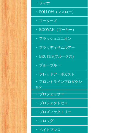
・ フィナ
・ FOLLOW（フォロー）
・ フーターズ
・ BOOYAH（ブーヤー）
・ フラッシュユニオン
・ ブラッディサムルアー
・ BRUTUS(ブルータス)
・ ブルーブルー
・ フレッドアーボガスト
・ フロントラインプロダクシ
ョン
・ プロフェッサー
・ プロジェクトゼロ
・ プロズファクトリー
・ フロッグ
・ ベイトブレス