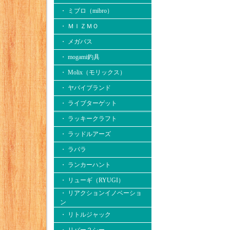
・ ミブロ（mibro）
・ ＭＩＺＭＯ
・ メガバス
・ mogami釣具
・ Molix（モリックス）
・ ヤバイブランド
・ ライブターゲット
・ ラッキークラフト
・ ラッドルアーズ
・ ラパラ
・ ランカーハント
・ リューギ（RYUGI）
・ リアクションイノベーショ
ン
・ リトルジャック