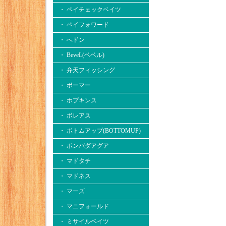
・ ペイチェックベイツ
・ ペイフォワード
・ へドン
・ BeveL(ベベル)
・ 弁天フィッシング
・ ボーマー
・ ホプキンス
・ ボレアス
・ ボトムアップ(BOTTOMUP)
・ ボンバダアグア
・ マドタチ
・ マドネス
・ マーズ
・ マニフォールド
・ ミサイルベイツ