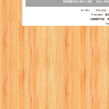
特定商取引法に基づく表記
｜
支払い方法
キーポン TEL/FAX 03-
〒101-0021 
古物商許可証 埼玉
Co