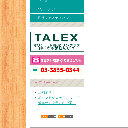
・ 中 古
・ ソルトルアー
・ 釣りフェスティバル
▼ フリーページ
・
店舗案内
・
ポイントシステムについて
・
偏光サングラスのご案内