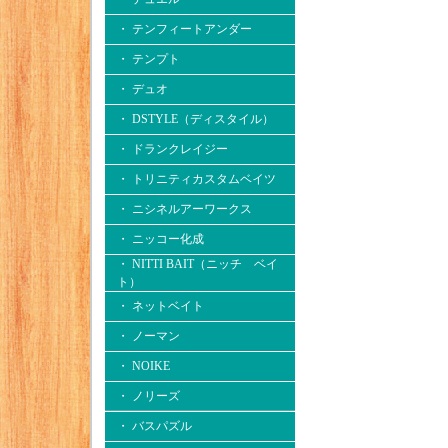
・ テンフィートアンダー
・ テンプト
・ デュオ
・ DSTYLE（ディスタイル）
・ ドランクレイジー
・ トリニティカスタムベイツ
・ ニシネルアーワークス
・ ニッコー化成
・ NITTI BAIT（ニッチ ベイ
ト）
・ ネットベイト
・ ノーマン
・ NOIKE
・ ノリーズ
・ バスパズル