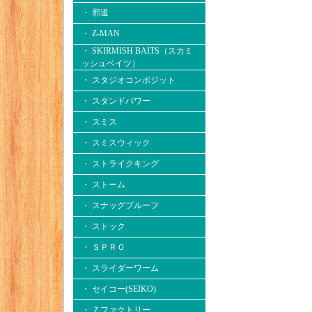
・ 邪道
・ Z-MAN
・ SKIRMISH BAITS（スカミ
ッシュベイツ）
・ スタジオコンポジット
・ スタンドパワー
・ スミス
・ スミスウィック
・ ストライクキング
・ ストーム
・ スナッグプルーフ
・ ストック
・ ＳＰＲＯ
・ スライダーワーム
・ セイコー(SEIKO)
・ Ｚファクトリー