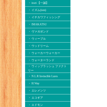
・ issei 【一誠】
・ イズム(ism)
・ イチカワフィッシング
・ IMAKATSU
・ ヴァガボンド
・ ウィーブル
・ ウッドリーム
・ ウォーカーウォーカー
・ ウォーターランド
・ ウィップラッシュ ファクト
リー
・ N.L.R Invincible Lures
・ H.Way
・ エレメンツ
・ エコギア
・ エドモン