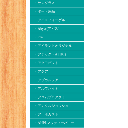
・ サングラス
・ ボート用品
・ アイスフォーゲル
・ Abyss(アビス）
・ ima
・ アイランドオリジナル
・ アチック（ATTIC）
・ アクアビット
・ アグア
・ アブガルシア
・ アルフハイト
・ アユムプロダクト
・ アンクルジョッシュ
・ アーボガスト
・ AHPLマッディーバニー