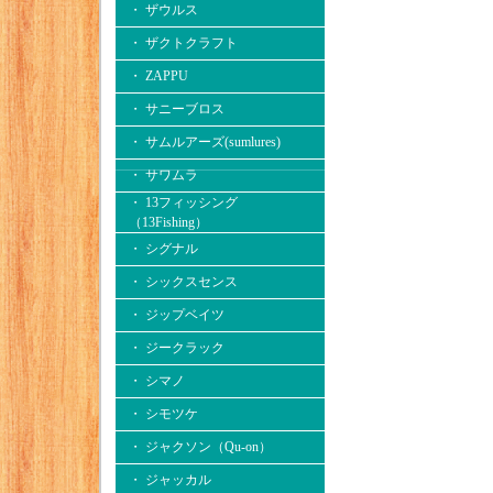
・ ザウルス
・ ザクトクラフト
・ ZAPPU
・ サニーブロス
・ サムルアーズ(sumlures)
・ サワムラ
・ 13フィッシング
（13Fishing）
・ シグナル
・ シックスセンス
・ ジップベイツ
・ ジークラック
・ シマノ
・ シモツケ
・ ジャクソン（Qu-on）
・ ジャッカル