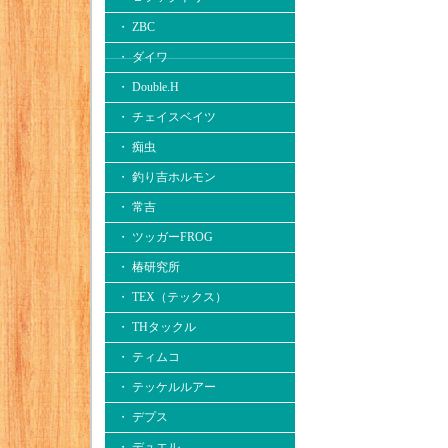
・ ZBC
・ ダイワ
・ Double.H
・ チェイスベイツ
・ 痴虫
・ 釣り吉ホルモン
・ 常吉
・ ツッガーFROG
・ 椿研究所
・ TEX（テックス）
・ THタックル
・ ティムコ
・ テッケルルアー
・ デプス
・ デュエル