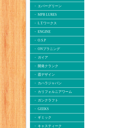
・ エバーグリーン
・ MPB LURES
・ L.T.ワークス
・ ENGINE
・ O.S.P
・ ONプラニング
・ ガイア
・ 開発クランク
・ 霞デザイン
・ カハラジャパン
・ カリフォルニアワーム
・ ガンクラフト
・ GEEKS
・ ギミック
・ キャスティーク