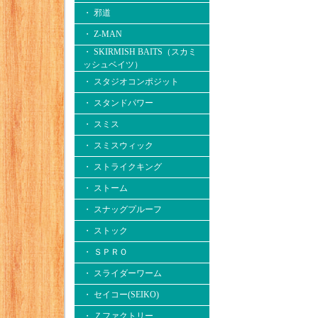
・ 邪道
・ Z-MAN
・ SKIRMISH BAITS（スカミ
ッシュベイツ）
・ スタジオコンポジット
・ スタンドパワー
・ スミス
・ スミスウィック
・ ストライクキング
・ ストーム
・ スナッグプルーフ
・ ストック
・ ＳＰＲＯ
・ スライダーワーム
・ セイコー(SEIKO)
・ Ｚファクトリー