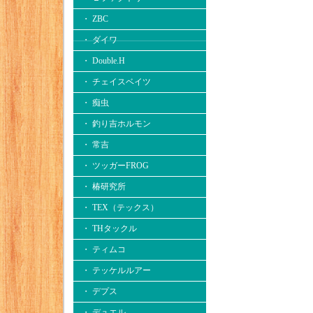
・ ZBC
・ ダイワ
・ Double.H
・ チェイスベイツ
・ 痴虫
・ 釣り吉ホルモン
・ 常吉
・ ツッガーFROG
・ 椿研究所
・ TEX（テックス）
・ THタックル
・ ティムコ
・ テッケルルアー
・ デプス
・ デュエル