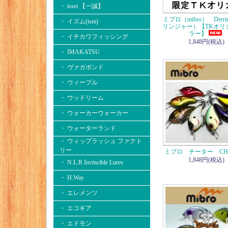
・ issei 【一誠】
ミブロ（mibro） Derri
・ イズム(ism)
リンジャー）【TKオリ
ラー】
・ イチカワフィッシング
1,848円(税込)
・ IMAKATSU
・ ヴァガボンド
・ ウィーブル
・ ウッドリーム
・ ウォーカーウォーカー
・ ウォーターランド
・ ウィップラッシュ ファクト
リー
ミブロ チーター CHE
1,848円(税込)
・ N.L.R Invincible Lures
・ H.Way
・ エレメンツ
・ エコギア
・ エドモン