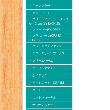
・ ギャンブラー
・ キラーヒート
・ グリーンフィッシュ タック
ル（Green fish TACKLE)
・ グゥーバー(GOOBER)
・ グラスルーツ(GRASS
ROOTS)
・ クワイエットファンク
・ グローデザインワークス
・ クリームワーム
・ ゲーリーヤマモト
・ ケイテック
・ ゲットネット（GETNET）
・ コーモラン
・ コットンコーデル
・ サウザンルアー