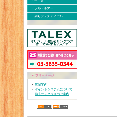
・ 中 古
・ ソルトルアー
・ 釣りフェスティバル
▼ フリーページ
・
店舗案内
・
ポイントシステムについて
・
偏光サングラスのご案内