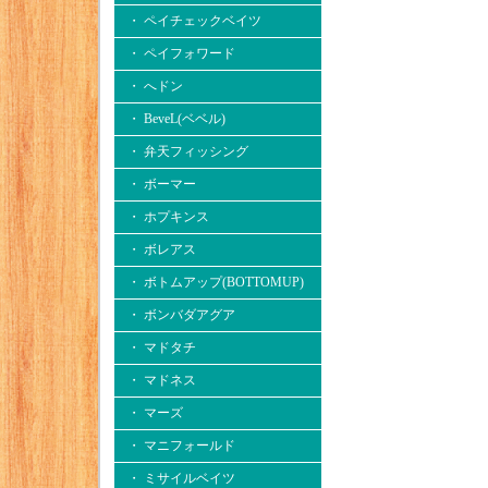
・ ペイチェックベイツ
・ ペイフォワード
・ へドン
・ BeveL(ベベル)
・ 弁天フィッシング
・ ボーマー
・ ホプキンス
・ ボレアス
・ ボトムアップ(BOTTOMUP)
・ ボンバダアグア
・ マドタチ
・ マドネス
・ マーズ
・ マニフォールド
・ ミサイルベイツ