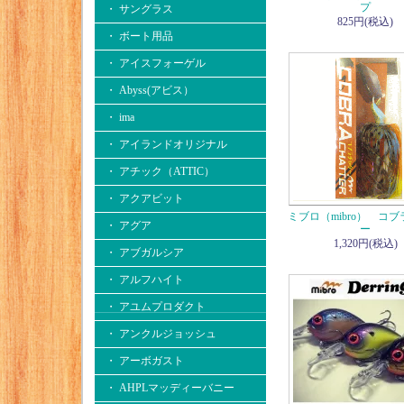
プ
・ サングラス
825円(税込)
・ ボート用品
・ アイスフォーゲル
・ Abyss(アビス）
・ ima
・ アイランドオリジナル
・ アチック（ATTIC）
・ アクアビット
ミブロ（mibro） コ
・ アグア
ー
1,320円(税込)
・ アブガルシア
・ アルフハイト
・ アユムプロダクト
・ アンクルジョッシュ
・ アーボガスト
・ AHPLマッディーバニー