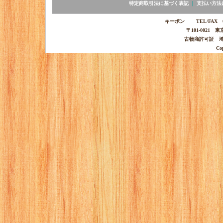
特定商取引法に基づく表記
｜
支払い方法
キーポン TEL/FAX 03-
〒101-0021 
古物商許可証 埼玉
Co