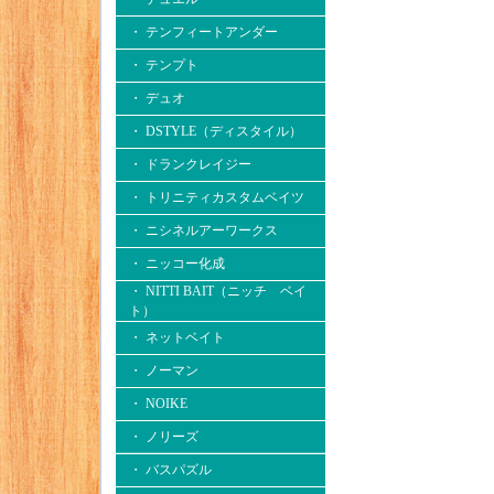
・ テンフィートアンダー
・ テンプト
・ デュオ
・ DSTYLE（ディスタイル）
・ ドランクレイジー
・ トリニティカスタムベイツ
・ ニシネルアーワークス
・ ニッコー化成
・ NITTI BAIT（ニッチ ベイ
ト）
・ ネットベイト
・ ノーマン
・ NOIKE
・ ノリーズ
・ バスパズル