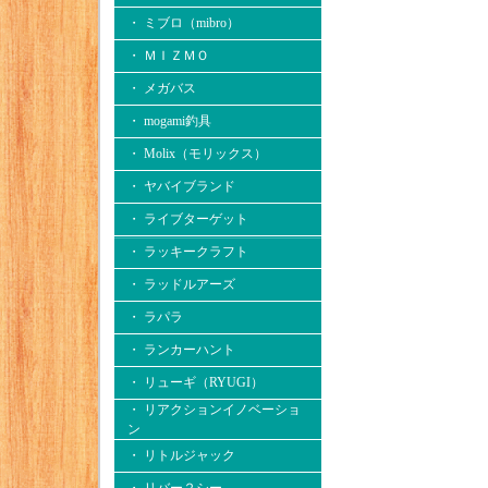
・ ミブロ（mibro）
・ ＭＩＺＭＯ
・ メガバス
・ mogami釣具
・ Molix（モリックス）
・ ヤバイブランド
・ ライブターゲット
・ ラッキークラフト
・ ラッドルアーズ
・ ラパラ
・ ランカーハント
・ リューギ（RYUGI）
・ リアクションイノベーショ
ン
・ リトルジャック