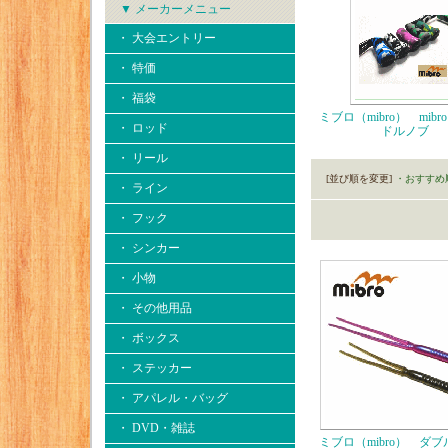
▼ メーカーメニュー
・ 大会エントリー
・ 特価
・ 福袋
ミブロ（mibro） mibr
・ ロッド
ドルノブ
・ リール
[並び順を変更]
・おすすめ
・ ライン
・ フック
・ シンカー
・ 小物
・ その他用品
・ ボックス
・ ステッカー
・ アパレル・バッグ
・ DVD・雑誌
ミブロ（mibro） ダ