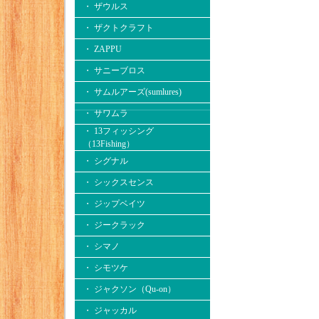
・ ザウルス
・ ザクトクラフト
・ ZAPPU
・ サニーブロス
・ サムルアーズ(sumlures)
・ サワムラ
・ 13フィッシング
（13Fishing）
・ シグナル
・ シックスセンス
・ ジップベイツ
・ ジークラック
・ シマノ
・ シモツケ
・ ジャクソン（Qu-on）
・ ジャッカル