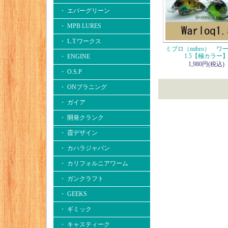
・ エバーグリーン
・ MPB LURES
・ L.T.ワークス
ミブロ（mibro） ワ
1.5【極カラー
・ ENGINE
1,980円(税込)
・ O.S.P
・ ONプラニング
・ ガイア
・ 開発クランク
・ 霞デザイン
・ カハラジャパン
・ カリフォルニアワーム
・ ガンクラフト
・ GEEKS
・ ギミック
・ キャスティーク