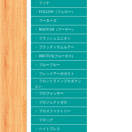
・ フィナ
・ FOLLOW（フォロー）
・ フーターズ
・ BOOYAH（ブーヤー）
・ フラッシュユニオン
・ ブラッディサムルアー
・ BRUTUS(ブルータス)
・ ブルーブルー
・ フレッドアーボガスト
・ フロントラインプロダクシ
ョン
・ プロフェッサー
・ プロジェクトゼロ
・ プロズファクトリー
・ フロッグ
・ ベイトブレス