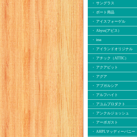
・ サングラス
・ ボート用品
・ アイスフォーゲル
・ Abyss(アビス）
・ ima
・ アイランドオリジナル
・ アチック（ATTIC）
・ アクアビット
・ アグア
・ アブガルシア
・ アルフハイト
・ アユムプロダクト
・ アンクルジョッシュ
・ アーボガスト
・ AHPLマッディーバニー