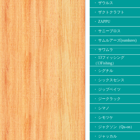
・ ザウルス
・ ザクトクラフト
・ ZAPPU
・ サニーブロス
・ サムルアーズ(sumlures)
・ サワムラ
・ 13フィッシング
（13Fishing）
・ シグナル
・ シックスセンス
・ ジップベイツ
・ ジークラック
・ シマノ
・ シモツケ
・ ジャクソン（Qu-on）
・ ジャッカル