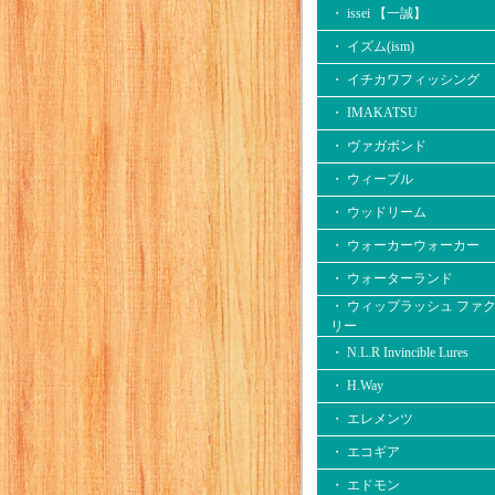
・ issei 【一誠】
・ イズム(ism)
・ イチカワフィッシング
・ IMAKATSU
・ ヴァガボンド
・ ウィーブル
・ ウッドリーム
・ ウォーカーウォーカー
・ ウォーターランド
・ ウィップラッシュ ファ
リー
・ N.L.R Invincible Lures
・ H.Way
・ エレメンツ
・ エコギア
・ エドモン