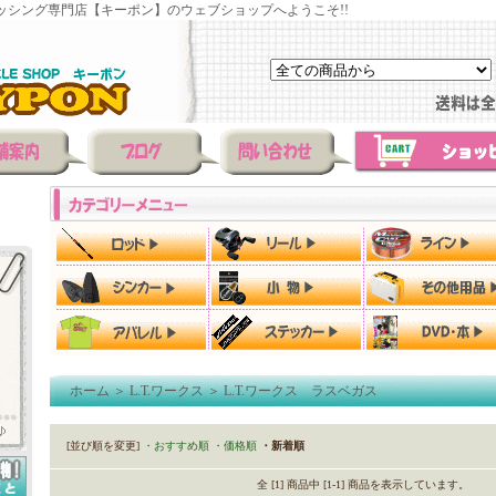
ッシング専門店【キーポン】のウェブショップへようこそ!!
ホーム
＞
L.T.ワークス
＞
L.T.ワークス ラスベガス
[並び順を変更]
・おすすめ順
・価格順
・新着順
全 [1] 商品中 [1-1] 商品を表示しています。