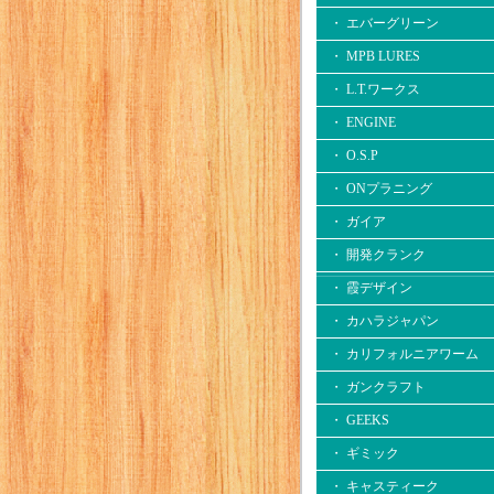
・ エバーグリーン
・ MPB LURES
・ L.T.ワークス
・ ENGINE
・ O.S.P
・ ONプラニング
・ ガイア
・ 開発クランク
・ 霞デザイン
・ カハラジャパン
・ カリフォルニアワーム
・ ガンクラフト
・ GEEKS
・ ギミック
・ キャスティーク