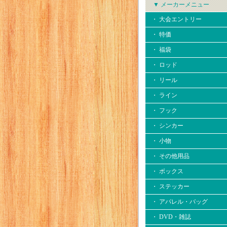
▼ メーカーメニュー
・ 大会エントリー
・ 特価
・ 福袋
・ ロッド
・ リール
・ ライン
・ フック
・ シンカー
・ 小物
・ その他用品
・ ボックス
・ ステッカー
・ アパレル・バッグ
・ DVD・雑誌