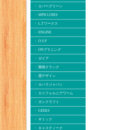
・ エバーグリーン
・ MPB LURES
・ L.T.ワークス
・ ENGINE
・ O.S.P
・ ONプラニング
・ ガイア
・ 開発クランク
・ 霞デザイン
・ カハラジャパン
・ カリフォルニアワーム
・ ガンクラフト
・ GEEKS
・ ギミック
・ キャスティーク