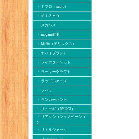
・ ミブロ（mibro）
・ ＭＩＺＭＯ
・ メガバス
・ mogami釣具
・ Molix（モリックス）
・ ヤバイブランド
・ ライブターゲット
・ ラッキークラフト
・ ラッドルアーズ
・ ラパラ
・ ランカーハント
・ リューギ（RYUGI）
・ リアクションイノベーショ
ン
・ リトルジャック