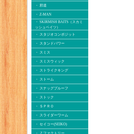
・ 邪道
・ Z-MAN
・ SKIRMISH BAITS（スカミ
ッシュベイツ）
・ スタジオコンポジット
・ スタンドパワー
・ スミス
・ スミスウィック
・ ストライクキング
・ ストーム
・ スナッグプルーフ
・ ストック
・ ＳＰＲＯ
・ スライダーワーム
・ セイコー(SEIKO)
・ Ｚファクトリー