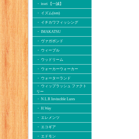
・ issei 【一誠】
・ イズム(ism)
・ イチカワフィッシング
・ IMAKATSU
・ ヴァガボンド
・ ウィーブル
・ ウッドリーム
・ ウォーカーウォーカー
・ ウォーターランド
・ ウィップラッシュ ファクト
リー
・ N.L.R Invincible Lures
・ H.Way
・ エレメンツ
・ エコギア
・ エドモン