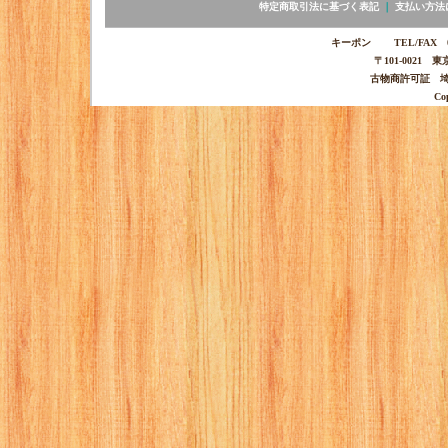
特定商取引法に基づく表記
｜
支払い方法
キーポン TEL/FAX 03-
〒101-0021 
古物商許可証 埼玉
Co