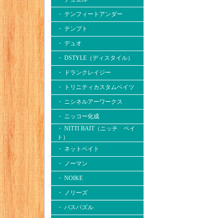
・ テンフィートアンダー
・ テンプト
・ デュオ
・ DSTYLE（ディスタイル）
・ ドランクレイジー
・ トリニティカスタムベイツ
・ ニシネルアーワークス
・ ニッコー化成
・ NITTI BAIT（ニッチ ベイ
ト）
・ ネットベイト
・ ノーマン
・ NOIKE
・ ノリーズ
・ バスパズル