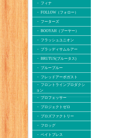
・ フィナ
・ FOLLOW（フォロー）
・ フーターズ
・ BOOYAH（ブーヤー）
・ フラッシュユニオン
・ ブラッディサムルアー
・ BRUTUS(ブルータス)
・ ブルーブルー
・ フレッドアーボガスト
・ フロントラインプロダクシ
ョン
・ プロフェッサー
・ プロジェクトゼロ
・ プロズファクトリー
・ フロッグ
・ ベイトブレス