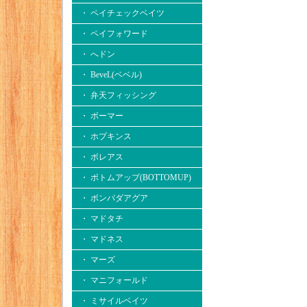
・ ペイチェックベイツ
・ ペイフォワード
・ へドン
・ BeveL(ベベル)
・ 弁天フィッシング
・ ボーマー
・ ホプキンス
・ ボレアス
・ ボトムアップ(BOTTOMUP)
・ ボンバダアグア
・ マドタチ
・ マドネス
・ マーズ
・ マニフォールド
・ ミサイルベイツ