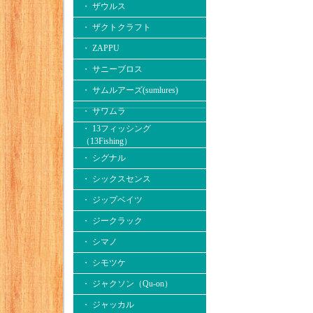
・ ザウルス
・ ザクトクラフト
・ ZAPPU
・ サニーブロス
・ サムルアーズ(sumlures)
・ サワムラ
・ 13フィッシング
（13Fishing）
・ シグナル
・ シックスセンス
・ ジップベイツ
・ ジークラック
・ シマノ
・ シモツケ
・ ジャクソン（Qu-on）
・ ジャッカル