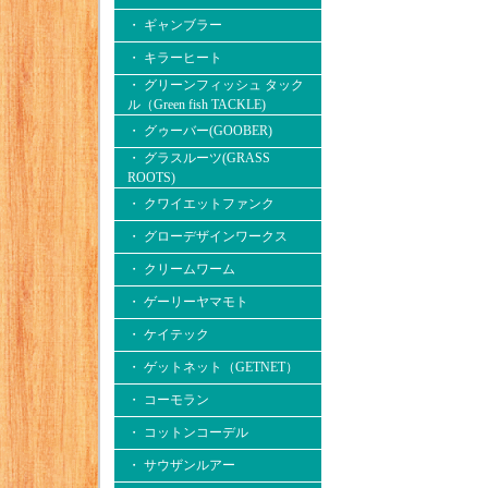
・ ギャンブラー
・ キラーヒート
・ グリーンフィッシュ タック
ル（Green fish TACKLE)
・ グゥーバー(GOOBER)
・ グラスルーツ(GRASS
ROOTS)
・ クワイエットファンク
・ グローデザインワークス
・ クリームワーム
・ ゲーリーヤマモト
・ ケイテック
・ ゲットネット（GETNET）
・ コーモラン
・ コットンコーデル
・ サウザンルアー