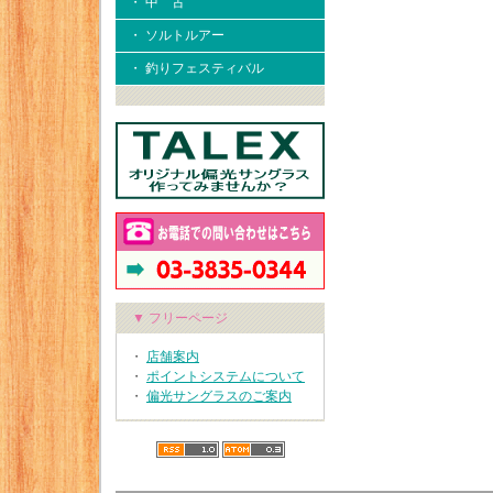
・ 中 古
・ ソルトルアー
・ 釣りフェスティバル
▼ フリーページ
・
店舗案内
・
ポイントシステムについて
・
偏光サングラスのご案内