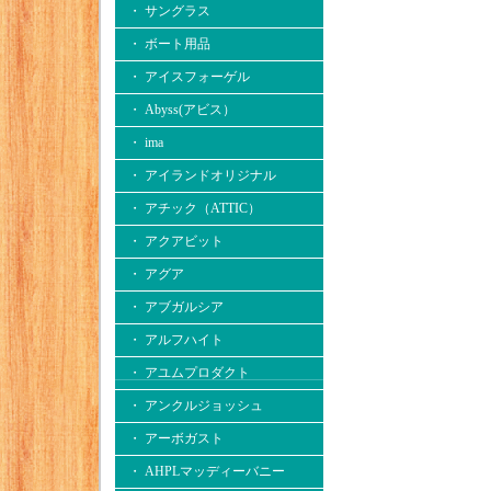
・ サングラス
・ ボート用品
・ アイスフォーゲル
・ Abyss(アビス）
・ ima
・ アイランドオリジナル
・ アチック（ATTIC）
・ アクアビット
・ アグア
・ アブガルシア
・ アルフハイト
・ アユムプロダクト
・ アンクルジョッシュ
・ アーボガスト
・ AHPLマッディーバニー