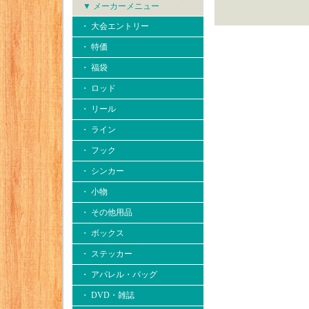
▼ メーカーメニュー
・ 大会エントリー
・ 特価
・ 福袋
・ ロッド
・ リール
・ ライン
・ フック
・ シンカー
・ 小物
・ その他用品
・ ボックス
・ ステッカー
・ アパレル・バッグ
・ DVD・雑誌