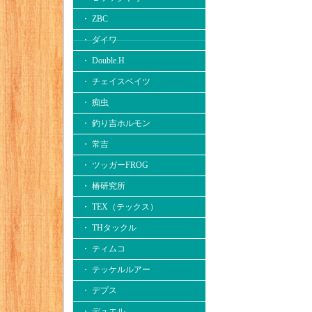
・ ZBC
・ ダイワ
・ Double.H
・ チェイスベイツ
・ 痴虫
・ 釣り吉ホルモン
・ 常吉
・ ツッガーFROG
・ 椿研究所
・ TEX（テックス）
・ THタックル
・ ティムコ
・ テッケルルアー
・ デプス
・ デュエル