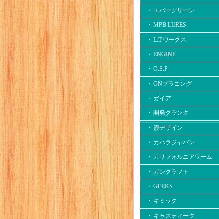
・ エバーグリーン
・ MPB LURES
・ L.T.ワークス
・ ENGINE
・ O.S.P
・ ONプラニング
・ ガイア
・ 開発クランク
・ 霞デザイン
・ カハラジャパン
・ カリフォルニアワーム
・ ガンクラフト
・ GEEKS
・ ギミック
・ キャスティーク