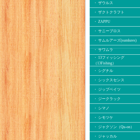
・ ザウルス
・ ザクトクラフト
・ ZAPPU
・ サニーブロス
・ サムルアーズ(sumlures)
・ サワムラ
・ 13フィッシング
（13Fishing）
・ シグナル
・ シックスセンス
・ ジップベイツ
・ ジークラック
・ シマノ
・ シモツケ
・ ジャクソン（Qu-on）
・ ジャッカル