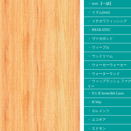
・ issei 【一誠】
・ イズム(ism)
・ イチカワフィッシング
・ IMAKATSU
・ ヴァガボンド
・ ウィーブル
・ ウッドリーム
・ ウォーカーウォーカー
・ ウォーターランド
・ ウィップラッシュ ファ
リー
・ N.L.R Invincible Lures
・ H.Way
・ エレメンツ
・ エコギア
・ エドモン