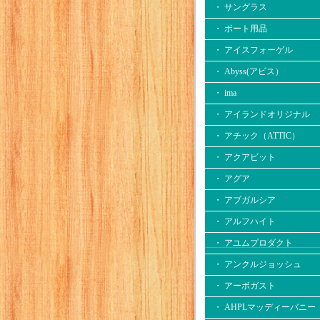
・ サングラス
・ ボート用品
・ アイスフォーゲル
・ Abyss(アビス）
・ ima
・ アイランドオリジナル
・ アチック（ATTIC）
・ アクアビット
・ アグア
・ アブガルシア
・ アルフハイト
・ アユムプロダクト
・ アンクルジョッシュ
・ アーボガスト
・ AHPLマッディーバニー