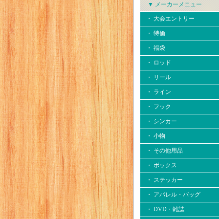
▼ メーカーメニュー
・ 大会エントリー
・ 特価
・ 福袋
・ ロッド
・ リール
・ ライン
・ フック
・ シンカー
・ 小物
・ その他用品
・ ボックス
・ ステッカー
・ アパレル・バッグ
・ DVD・雑誌