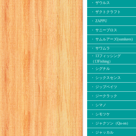
・ ザウルス
・ ザクトクラフト
・ ZAPPU
・ サニーブロス
・ サムルアーズ(sumlures)
・ サワムラ
・ 13フィッシング
（13Fishing）
・ シグナル
・ シックスセンス
・ ジップベイツ
・ ジークラック
・ シマノ
・ シモツケ
・ ジャクソン（Qu-on）
・ ジャッカル