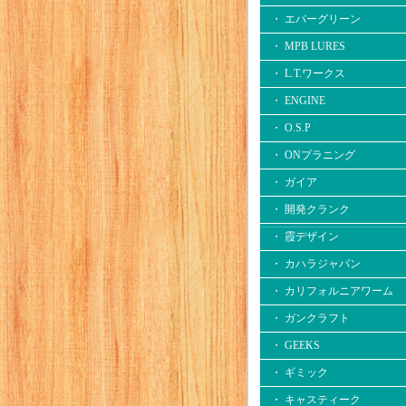
・ エバーグリーン
・ MPB LURES
・ L.T.ワークス
・ ENGINE
・ O.S.P
・ ONプラニング
・ ガイア
・ 開発クランク
・ 霞デザイン
・ カハラジャパン
・ カリフォルニアワーム
・ ガンクラフト
・ GEEKS
・ ギミック
・ キャスティーク