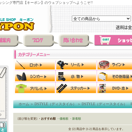
ッシング専門店【キーポン】のウェブショップへようこそ!!
ホーム
＞
DSTYLE（ディスタイル）
＞
DSTYLE（ディースタイル） R
[並び順を変更]
・おすすめ順
・価格順
・新着順
全 [2] 商品中 [1-2] 商品を表示しています。