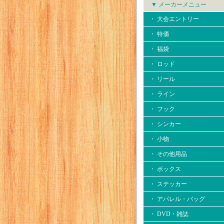
▼ メーカーメニュー
・ 大会エントリー
・ 特価
・ 福袋
・ ロッド
・ リール
・ ライン
・ フック
・ シンカー
・ 小物
・ その他用品
・ ボックス
・ ステッカー
・ アパレル・バッグ
・ DVD・雑誌