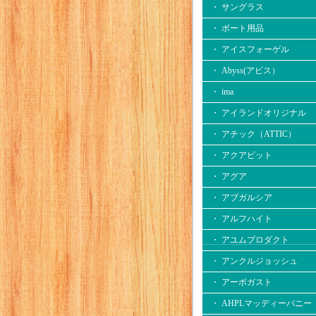
・ サングラス
・ ボート用品
・ アイスフォーゲル
・ Abyss(アビス）
・ ima
・ アイランドオリジナル
・ アチック（ATTIC）
・ アクアビット
・ アグア
・ アブガルシア
・ アルフハイト
・ アユムプロダクト
・ アンクルジョッシュ
・ アーボガスト
・ AHPLマッディーバニー