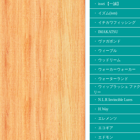
・ issei 【一誠】
・ イズム(ism)
・ イチカワフィッシング
・ IMAKATSU
・ ヴァガボンド
・ ウィーブル
・ ウッドリーム
・ ウォーカーウォーカー
・ ウォーターランド
・ ウィップラッシュ ファ
リー
・ N.L.R Invincible Lures
・ H.Way
・ エレメンツ
・ エコギア
・ エドモン