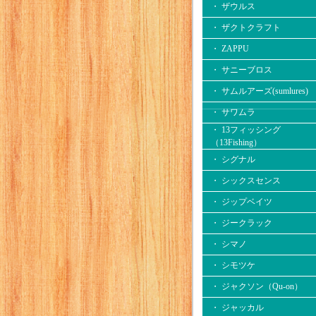
・ ザウルス
・ ザクトクラフト
・ ZAPPU
・ サニーブロス
・ サムルアーズ(sumlures)
・ サワムラ
・ 13フィッシング
（13Fishing）
・ シグナル
・ シックスセンス
・ ジップベイツ
・ ジークラック
・ シマノ
・ シモツケ
・ ジャクソン（Qu-on）
・ ジャッカル