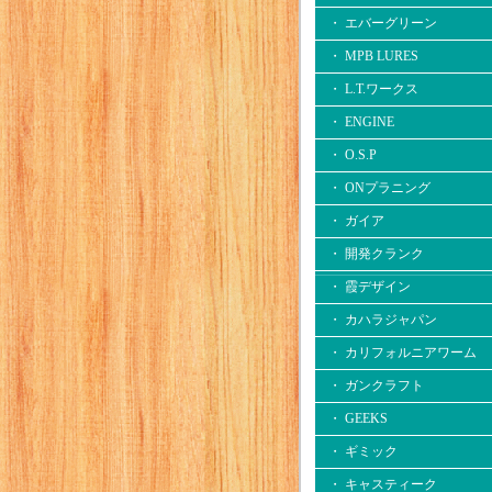
・ エバーグリーン
・ MPB LURES
・ L.T.ワークス
・ ENGINE
・ O.S.P
・ ONプラニング
・ ガイア
・ 開発クランク
・ 霞デザイン
・ カハラジャパン
・ カリフォルニアワーム
・ ガンクラフト
・ GEEKS
・ ギミック
・ キャスティーク