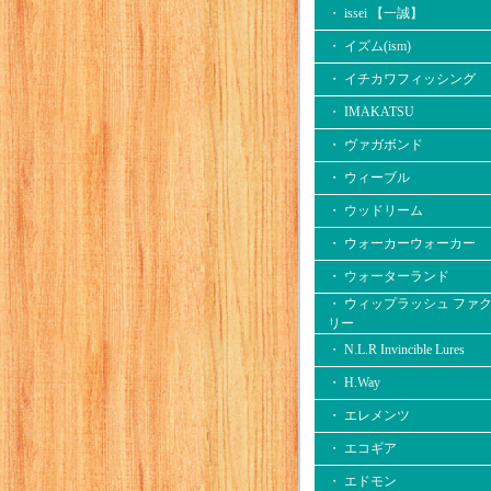
・ issei 【一誠】
・ イズム(ism)
・ イチカワフィッシング
・ IMAKATSU
・ ヴァガボンド
・ ウィーブル
・ ウッドリーム
・ ウォーカーウォーカー
・ ウォーターランド
・ ウィップラッシュ ファ
リー
・ N.L.R Invincible Lures
・ H.Way
・ エレメンツ
・ エコギア
・ エドモン