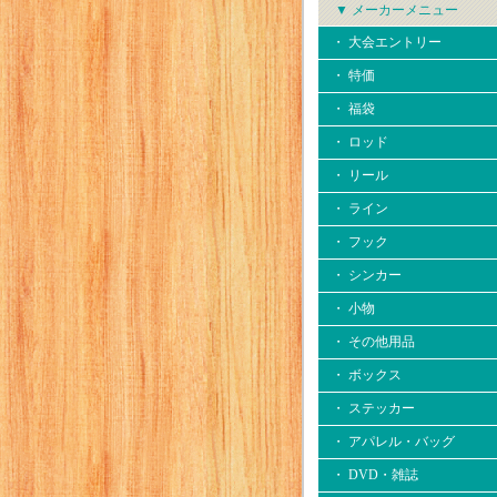
▼ メーカーメニュー
・ 大会エントリー
・ 特価
・ 福袋
・ ロッド
・ リール
・ ライン
・ フック
・ シンカー
・ 小物
・ その他用品
・ ボックス
・ ステッカー
・ アパレル・バッグ
・ DVD・雑誌