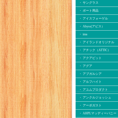
・ サングラス
・ ボート用品
・ アイスフォーゲル
・ Abyss(アビス）
・ ima
・ アイランドオリジナル
・ アチック（ATTIC）
・ アクアビット
・ アグア
・ アブガルシア
・ アルフハイト
・ アユムプロダクト
・ アンクルジョッシュ
・ アーボガスト
・ AHPLマッディーバニー