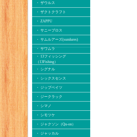
・ ザウルス
・ ザクトクラフト
・ ZAPPU
・ サニーブロス
・ サムルアーズ(sumlures)
・ サワムラ
・ 13フィッシング
（13Fishing）
・ シグナル
・ シックスセンス
・ ジップベイツ
・ ジークラック
・ シマノ
・ シモツケ
・ ジャクソン（Qu-on）
・ ジャッカル