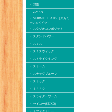
・ 邪道
・ Z-MAN
・ SKIRMISH BAITS（スカミ
ッシュベイツ）
・ スタジオコンポジット
・ スタンドパワー
・ スミス
・ スミスウィック
・ ストライクキング
・ ストーム
・ スナッグプルーフ
・ ストック
・ ＳＰＲＯ
・ スライダーワーム
・ セイコー(SEIKO)
・ Ｚファクトリー