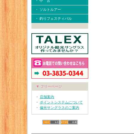
・ 中 古
・ ソルトルアー
・ 釣りフェスティバル
▼ フリーページ
・
店舗案内
・
ポイントシステムについて
・
偏光サングラスのご案内