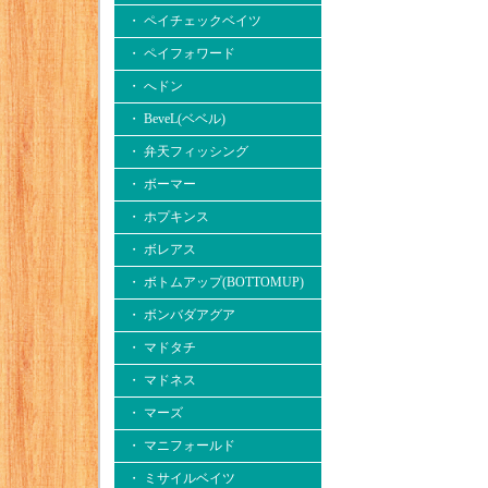
・ ペイチェックベイツ
・ ペイフォワード
・ へドン
・ BeveL(ベベル)
・ 弁天フィッシング
・ ボーマー
・ ホプキンス
・ ボレアス
・ ボトムアップ(BOTTOMUP)
・ ボンバダアグア
・ マドタチ
・ マドネス
・ マーズ
・ マニフォールド
・ ミサイルベイツ