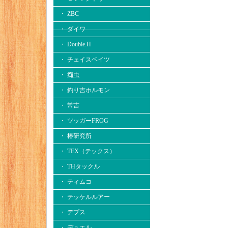
・ ZBC
・ ダイワ
・ Double.H
・ チェイスベイツ
・ 痴虫
・ 釣り吉ホルモン
・ 常吉
・ ツッガーFROG
・ 椿研究所
・ TEX（テックス）
・ THタックル
・ ティムコ
・ テッケルルアー
・ デプス
・ デュエル