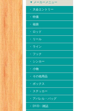
▼ メーカーメニュー
・ 大会エントリー
・ 特価
・ 福袋
・ ロッド
・ リール
・ ライン
・ フック
・ シンカー
・ 小物
・ その他用品
・ ボックス
・ ステッカー
・ アパレル・バッグ
・ DVD・雑誌