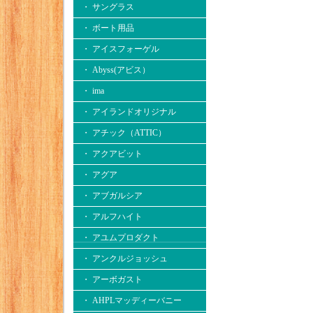
・ サングラス
・ ボート用品
・ アイスフォーゲル
・ Abyss(アビス）
・ ima
・ アイランドオリジナル
・ アチック（ATTIC）
・ アクアビット
・ アグア
・ アブガルシア
・ アルフハイト
・ アユムプロダクト
・ アンクルジョッシュ
・ アーボガスト
・ AHPLマッディーバニー