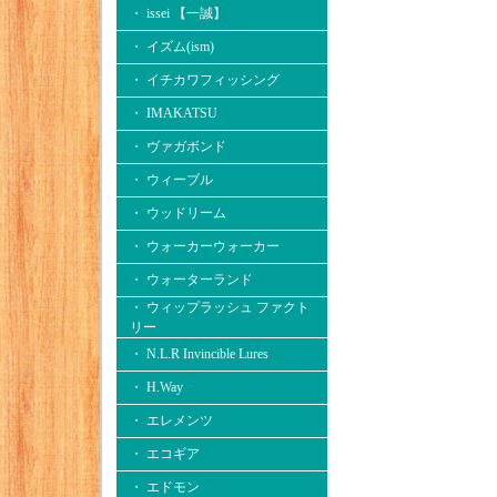
・ issei 【一誠】
・ イズム(ism)
・ イチカワフィッシング
・ IMAKATSU
・ ヴァガボンド
・ ウィーブル
・ ウッドリーム
・ ウォーカーウォーカー
・ ウォーターランド
・ ウィップラッシュ ファクト
リー
・ N.L.R Invincible Lures
・ H.Way
・ エレメンツ
・ エコギア
・ エドモン