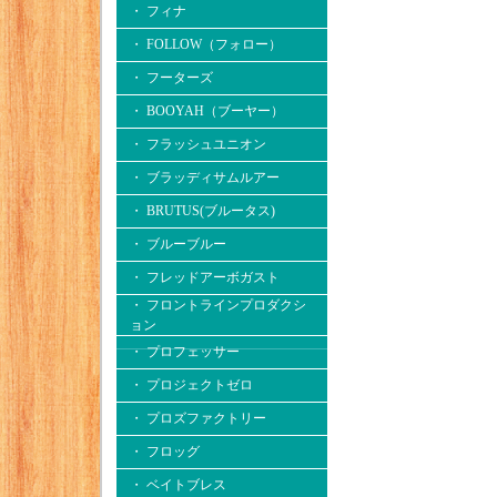
・ フィナ
・ FOLLOW（フォロー）
・ フーターズ
・ BOOYAH（ブーヤー）
・ フラッシュユニオン
・ ブラッディサムルアー
・ BRUTUS(ブルータス)
・ ブルーブルー
・ フレッドアーボガスト
・ フロントラインプロダクシ
ョン
・ プロフェッサー
・ プロジェクトゼロ
・ プロズファクトリー
・ フロッグ
・ ベイトブレス