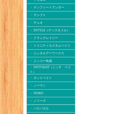
・ テンフィートアンダー
・ テンプト
・ デュオ
・ DSTYLE（ディスタイル）
・ ドランクレイジー
・ トリニティカスタムベイツ
・ ニシネルアーワークス
・ ニッコー化成
・ NITTI BAIT（ニッチ ベイ
ト）
・ ネットベイト
・ ノーマン
・ NOIKE
・ ノリーズ
・ バスパズル