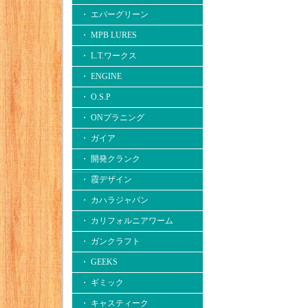
・ エバーグリーン
・ MPB LURES
・ L.T.ワークス
・ ENGINE
・ O.S.P
・ ONプラニング
・ ガイア
・ 開発クランク
・ 霞デザイン
・ カハラジャパン
・ カリフォルニアワーム
・ ガンクラフト
・ GEEKS
・ ギミック
・ キャスティーク