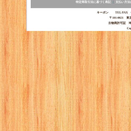
特定商取引法に基づく表記
｜
支払い方法
キーポン TEL/FAX 03-
〒101-0021 
古物商許可証 埼玉
Co