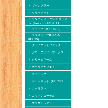
・ ギャンブラー
・ キラーヒート
・ グリーンフィッシュ タック
ル（Green fish TACKLE)
・ グゥーバー(GOOBER)
・ グラスルーツ(GRASS
ROOTS)
・ クワイエットファンク
・ グローデザインワークス
・ クリームワーム
・ ゲーリーヤマモト
・ ケイテック
・ ゲットネット（GETNET）
・ コーモラン
・ コットンコーデル
・ サウザンルアー