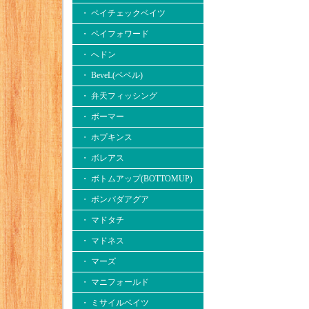
・ ペイチェックベイツ
・ ペイフォワード
・ へドン
・ BeveL(ベベル)
・ 弁天フィッシング
・ ボーマー
・ ホプキンス
・ ボレアス
・ ボトムアップ(BOTTOMUP)
・ ボンバダアグア
・ マドタチ
・ マドネス
・ マーズ
・ マニフォールド
・ ミサイルベイツ