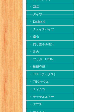
・ ZBC
・ ダイワ
・ Double.H
・ チェイスベイツ
・ 痴虫
・ 釣り吉ホルモン
・ 常吉
・ ツッガーFROG
・ 椿研究所
・ TEX（テックス）
・ THタックル
・ ティムコ
・ テッケルルアー
・ デプス
・ デュエル