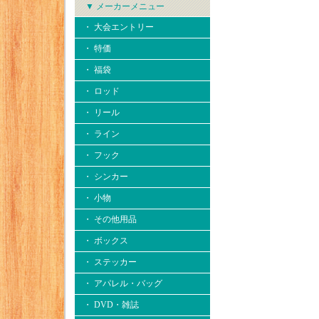
▼ メーカーメニュー
・ 大会エントリー
・ 特価
・ 福袋
・ ロッド
・ リール
・ ライン
・ フック
・ シンカー
・ 小物
・ その他用品
・ ボックス
・ ステッカー
・ アパレル・バッグ
・ DVD・雑誌