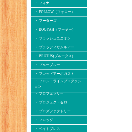
・ フィナ
・ FOLLOW（フォロー）
・ フーターズ
・ BOOYAH（ブーヤー）
・ フラッシュユニオン
・ ブラッディサムルアー
・ BRUTUS(ブルータス)
・ ブルーブルー
・ フレッドアーボガスト
・ フロントラインプロダクシ
ョン
・ プロフェッサー
・ プロジェクトゼロ
・ プロズファクトリー
・ フロッグ
・ ベイトブレス