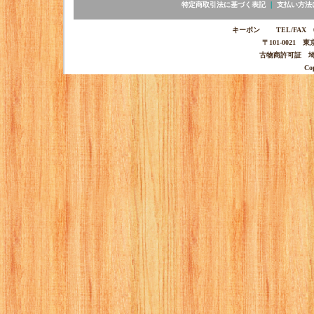
特定商取引法に基づく表記
｜
支払い方法
キーポン TEL/FAX 03-
〒101-0021 
古物商許可証 埼玉
Co