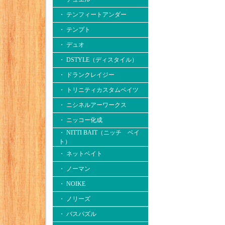
・ テンフィートアンダー
・ テンプト
・ デュオ
・ DSTYLE（ディスタイル）
・ ドランクレイジー
・ トリニティカスタムベイツ
・ ニシネルアーワークス
・ ニッコー化成
・ NITTI BAIT（ニッチ ベイ
ト）
・ ネットベイト
・ ノーマン
・ NOIKE
・ ノリーズ
・ バスパズル