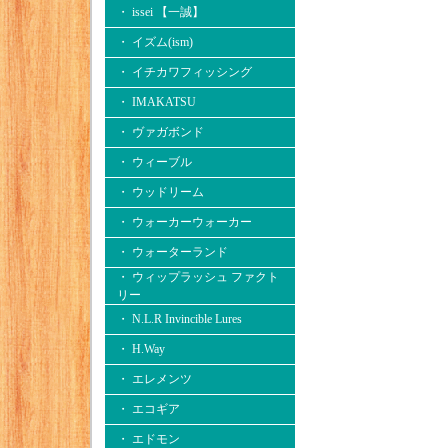
・ issei 【一誠】
・ イズム(ism)
・ イチカワフィッシング
・ IMAKATSU
・ ヴァガボンド
・ ウィーブル
・ ウッドリーム
・ ウォーカーウォーカー
・ ウォーターランド
・ ウィップラッシュ ファクト
リー
・ N.L.R Invincible Lures
・ H.Way
・ エレメンツ
・ エコギア
・ エドモン