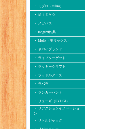
・ ミブロ（mibro）
・ ＭＩＺＭＯ
・ メガバス
・ mogami釣具
・ Molix（モリックス）
・ ヤバイブランド
・ ライブターゲット
・ ラッキークラフト
・ ラッドルアーズ
・ ラパラ
・ ランカーハント
・ リューギ（RYUGI）
・ リアクションイノベーショ
ン
・ リトルジャック