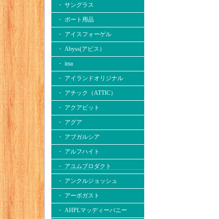
・ サングラス
・ ボート用品
・ アイスフォーゲル
・ Abyss(アビス）
・ ima
・ アイランドオリジナル
・ アチック（ATTIC）
・ アクアビット
・ アグア
・ アブガルシア
・ アルフハイト
・ アユムプロダクト
・ アンクルジョッシュ
・ アーボガスト
・ AHPLマッディーバニー