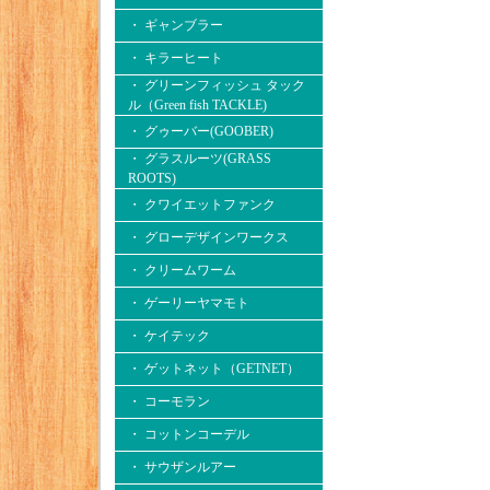
・ ギャンブラー
・ キラーヒート
・ グリーンフィッシュ タック
ル（Green fish TACKLE)
・ グゥーバー(GOOBER)
・ グラスルーツ(GRASS
ROOTS)
・ クワイエットファンク
・ グローデザインワークス
・ クリームワーム
・ ゲーリーヤマモト
・ ケイテック
・ ゲットネット（GETNET）
・ コーモラン
・ コットンコーデル
・ サウザンルアー