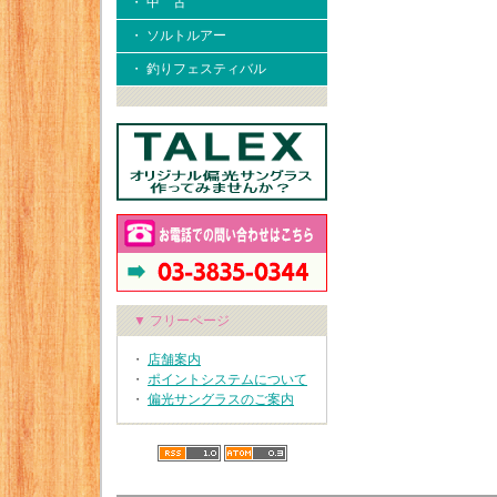
・ 中 古
・ ソルトルアー
・ 釣りフェスティバル
▼ フリーページ
・
店舗案内
・
ポイントシステムについて
・
偏光サングラスのご案内