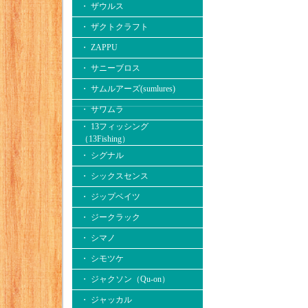
・ ザウルス
・ ザクトクラフト
・ ZAPPU
・ サニーブロス
・ サムルアーズ(sumlures)
・ サワムラ
・ 13フィッシング
（13Fishing）
・ シグナル
・ シックスセンス
・ ジップベイツ
・ ジークラック
・ シマノ
・ シモツケ
・ ジャクソン（Qu-on）
・ ジャッカル