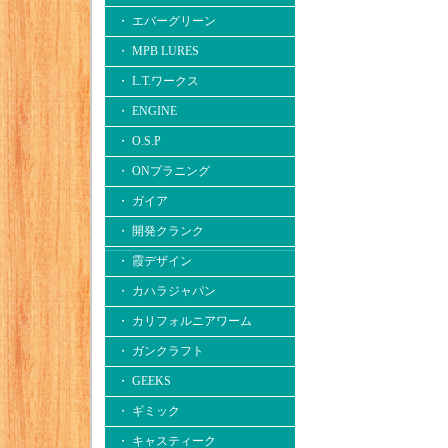
・ エバーグリーン
・ MPB LURES
・ L.T.ワークス
・ ENGINE
・ O.S.P
・ ONプラニング
・ ガイア
・ 開発クランク
・ 霞デザイン
・ カハラジャパン
・ カリフォルニアワーム
・ ガンクラフト
・ GEEKS
・ ギミック
・ キャスティーク