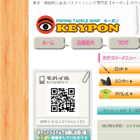
東京・御徒町にあるバスフィッシング専門店【キーポン】のウェ
ホーム
＞
issei 【一誠
[並び順を変更]
・おすすめ