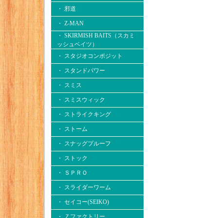
・ 邪道
・ Z-MAN
・ SKIRMISH BAITS（スカミ
ッシュベイツ）
・ スタジオコンポジット
・ スタンドパワー
・ スミス
・ スミスウィック
・ ストライクキング
・ ストーム
・ スナッグプルーフ
・ ストック
・ ＳＰＲＯ
・ スライダーワーム
・ セイコー(SEIKO)
・ Ｚファクトリー