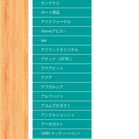
・ サングラス
・ ボート用品
・ アイスフォーゲル
・ Abyss(アビス）
・ ima
・ アイランドオリジナル
・ アチック（ATTIC）
・ アクアビット
・ アグア
・ アブガルシア
・ アルフハイト
・ アユムプロダクト
・ アンクルジョッシュ
・ アーボガスト
・ AHPLマッディーバニー