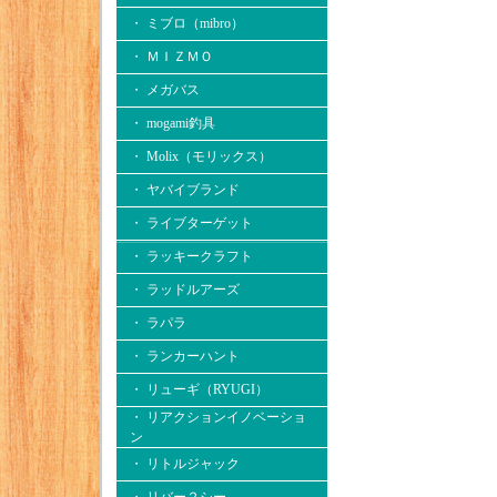
・ ミブロ（mibro）
・ ＭＩＺＭＯ
・ メガバス
・ mogami釣具
・ Molix（モリックス）
・ ヤバイブランド
・ ライブターゲット
・ ラッキークラフト
・ ラッドルアーズ
・ ラパラ
・ ランカーハント
・ リューギ（RYUGI）
・ リアクションイノベーショ
ン
・ リトルジャック