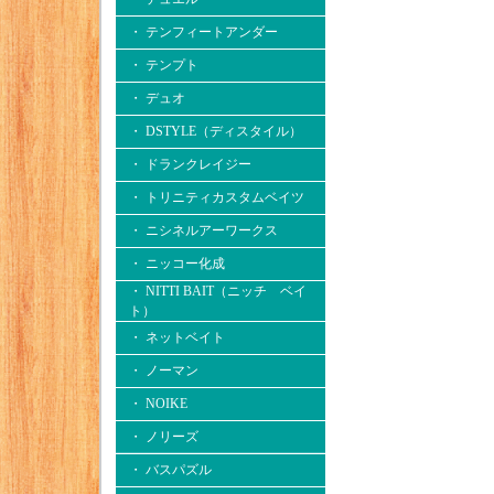
・ テンフィートアンダー
・ テンプト
・ デュオ
・ DSTYLE（ディスタイル）
・ ドランクレイジー
・ トリニティカスタムベイツ
・ ニシネルアーワークス
・ ニッコー化成
・ NITTI BAIT（ニッチ ベイ
ト）
・ ネットベイト
・ ノーマン
・ NOIKE
・ ノリーズ
・ バスパズル