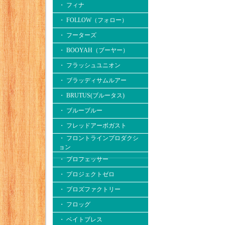
・ フィナ
・ FOLLOW（フォロー）
・ フーターズ
・ BOOYAH（ブーヤー）
・ フラッシュユニオン
・ ブラッディサムルアー
・ BRUTUS(ブルータス)
・ ブルーブルー
・ フレッドアーボガスト
・ フロントラインプロダクシ
ョン
・ プロフェッサー
・ プロジェクトゼロ
・ プロズファクトリー
・ フロッグ
・ ベイトブレス