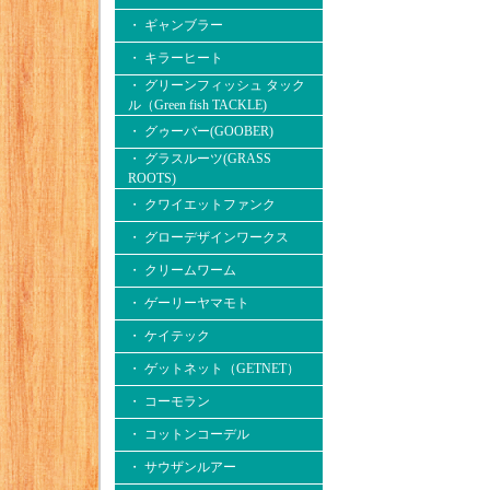
・ ギャンブラー
・ キラーヒート
・ グリーンフィッシュ タック
ル（Green fish TACKLE)
・ グゥーバー(GOOBER)
・ グラスルーツ(GRASS
ROOTS)
・ クワイエットファンク
・ グローデザインワークス
・ クリームワーム
・ ゲーリーヤマモト
・ ケイテック
・ ゲットネット（GETNET）
・ コーモラン
・ コットンコーデル
・ サウザンルアー