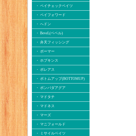
・ ペイチェックベイツ
・ ペイフォワード
・ へドン
・ BeveL(ベベル)
・ 弁天フィッシング
・ ボーマー
・ ホプキンス
・ ボレアス
・ ボトムアップ(BOTTOMUP)
・ ボンバダアグア
・ マドタチ
・ マドネス
・ マーズ
・ マニフォールド
・ ミサイルベイツ