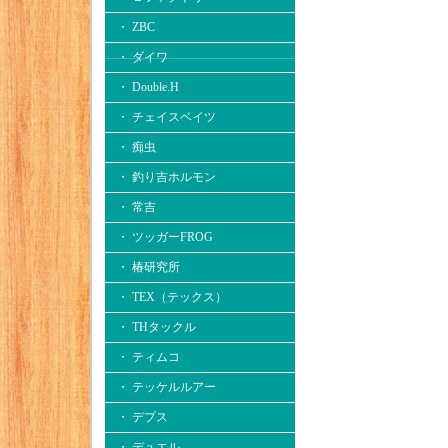
・ ZBC
・ ダイワ
・ Double.H
・ チェイスベイツ
・ 痴虫
・ 釣り吉ホルモン
・ 常吉
・ ツッガーFROG
・ 椿研究所
・ TEX（テックス）
・ THタックル
・ ティムコ
・ テッケルルアー
・ デプス
・ デュエル