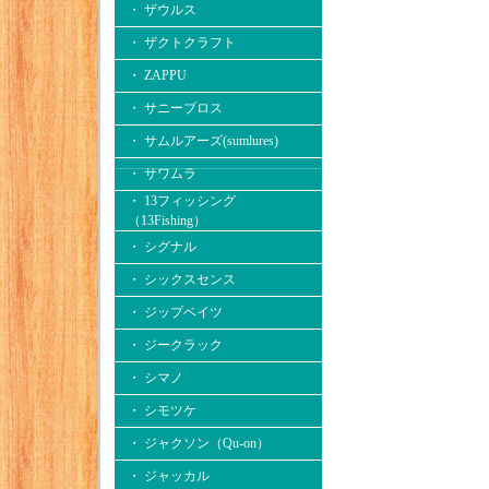
・ ザウルス
・ ザクトクラフト
・ ZAPPU
・ サニーブロス
・ サムルアーズ(sumlures)
・ サワムラ
・ 13フィッシング
（13Fishing）
・ シグナル
・ シックスセンス
・ ジップベイツ
・ ジークラック
・ シマノ
・ シモツケ
・ ジャクソン（Qu-on）
・ ジャッカル