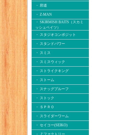
・ 邪道
・ Z-MAN
・ SKIRMISH BAITS（スカミ
ッシュベイツ）
・ スタジオコンポジット
・ スタンドパワー
・ スミス
・ スミスウィック
・ ストライクキング
・ ストーム
・ スナッグプルーフ
・ ストック
・ ＳＰＲＯ
・ スライダーワーム
・ セイコー(SEIKO)
・ Ｚファクトリー