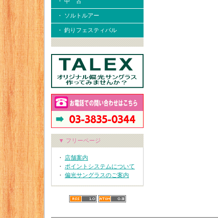
・ 中 古
・ ソルトルアー
・ 釣りフェスティバル
▼ フリーページ
・
店舗案内
・
ポイントシステムについて
・
偏光サングラスのご案内