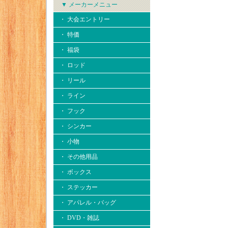
▼ メーカーメニュー
・ 大会エントリー
・ 特価
・ 福袋
・ ロッド
・ リール
・ ライン
・ フック
・ シンカー
・ 小物
・ その他用品
・ ボックス
・ ステッカー
・ アパレル・バッグ
・ DVD・雑誌