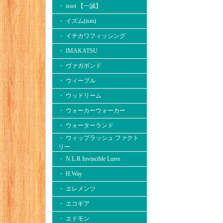
・ issei 【一誠】
・ イズム(ism)
・ イチカワフィッシング
・ IMAKATSU
・ ヴァガボンド
・ ウィーブル
・ ウッドリーム
・ ウォーカーウォーカー
・ ウォーターランド
・ ウィップラッシュ ファクト
リー
・ N.L.R Invincible Lures
・ H.Way
・ エレメンツ
・ エコギア
・ エドモン