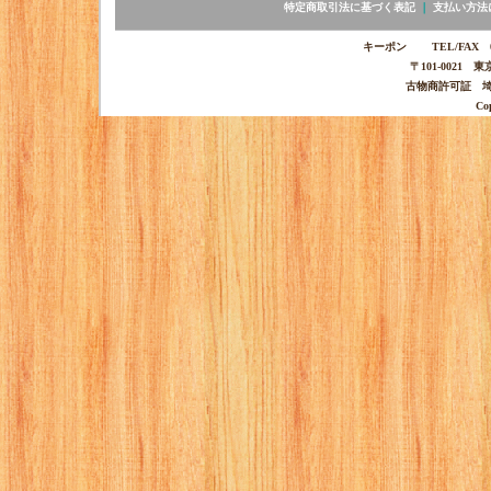
特定商取引法に基づく表記
｜
支払い方法
キーポン TEL/FAX 03-
〒101-0021 
古物商許可証 埼玉
Co