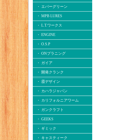
・ エバーグリーン
・ MPB LURES
・ L.T.ワークス
・ ENGINE
・ O.S.P
・ ONプラニング
・ ガイア
・ 開発クランク
・ 霞デザイン
・ カハラジャパン
・ カリフォルニアワーム
・ ガンクラフト
・ GEEKS
・ ギミック
・ キャスティーク