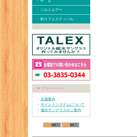
・ 中 古
・ ソルトルアー
・ 釣りフェスティバル
▼ フリーページ
・
店舗案内
・
ポイントシステムについて
・
偏光サングラスのご案内