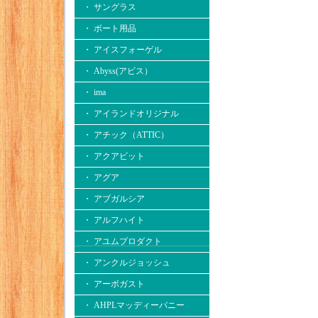
・ サングラス
・ ボート用品
・ アイスフォーゲル
・ Abyss(アビス）
・ ima
・ アイランドオリジナル
・ アチック（ATTIC）
・ アクアビット
・ アグア
・ アブガルシア
・ アルフハイト
・ アユムプロダクト
・ アンクルジョッシュ
・ アーボガスト
・ AHPLマッディーバニー