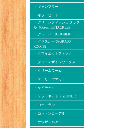
・ ギャンブラー
・ キラーヒート
・ グリーンフィッシュ タック
ル（Green fish TACKLE)
・ グゥーバー(GOOBER)
・ グラスルーツ(GRASS
ROOTS)
・ クワイエットファンク
・ グローデザインワークス
・ クリームワーム
・ ゲーリーヤマモト
・ ケイテック
・ ゲットネット（GETNET）
・ コーモラン
・ コットンコーデル
・ サウザンルアー