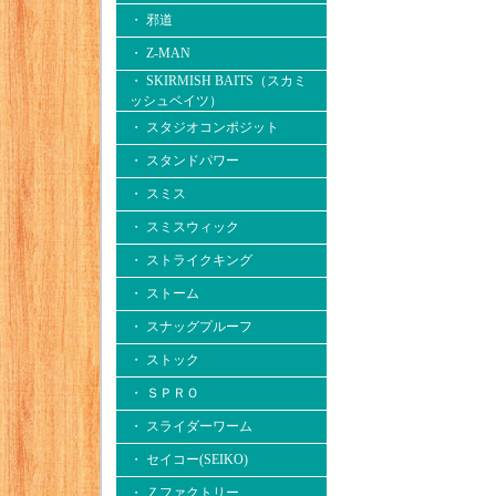
・ 邪道
・ Z-MAN
・ SKIRMISH BAITS（スカミ
ッシュベイツ）
・ スタジオコンポジット
・ スタンドパワー
・ スミス
・ スミスウィック
・ ストライクキング
・ ストーム
・ スナッグプルーフ
・ ストック
・ ＳＰＲＯ
・ スライダーワーム
・ セイコー(SEIKO)
・ Ｚファクトリー