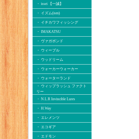
・ issei 【一誠】
・ イズム(ism)
・ イチカワフィッシング
・ IMAKATSU
・ ヴァガボンド
・ ウィーブル
・ ウッドリーム
・ ウォーカーウォーカー
・ ウォーターランド
・ ウィップラッシュ ファクト
リー
・ N.L.R Invincible Lures
・ H.Way
・ エレメンツ
・ エコギア
・ エドモン