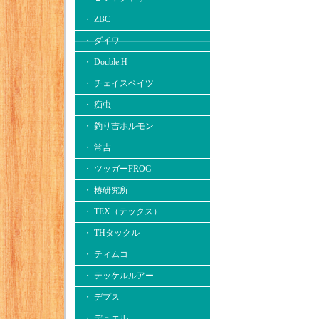
・ ZBC
・ ダイワ
・ Double.H
・ チェイスベイツ
・ 痴虫
・ 釣り吉ホルモン
・ 常吉
・ ツッガーFROG
・ 椿研究所
・ TEX（テックス）
・ THタックル
・ ティムコ
・ テッケルルアー
・ デプス
・ デュエル