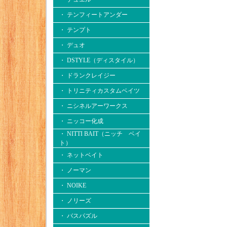
・ テンフィートアンダー
・ テンプト
・ デュオ
・ DSTYLE（ディスタイル）
・ ドランクレイジー
・ トリニティカスタムベイツ
・ ニシネルアーワークス
・ ニッコー化成
・ NITTI BAIT（ニッチ ベイ
ト）
・ ネットベイト
・ ノーマン
・ NOIKE
・ ノリーズ
・ バスパズル