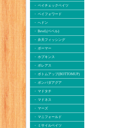
・ ペイチェックベイツ
・ ペイフォワード
・ へドン
・ BeveL(ベベル)
・ 弁天フィッシング
・ ボーマー
・ ホプキンス
・ ボレアス
・ ボトムアップ(BOTTOMUP)
・ ボンバダアグア
・ マドタチ
・ マドネス
・ マーズ
・ マニフォールド
・ ミサイルベイツ