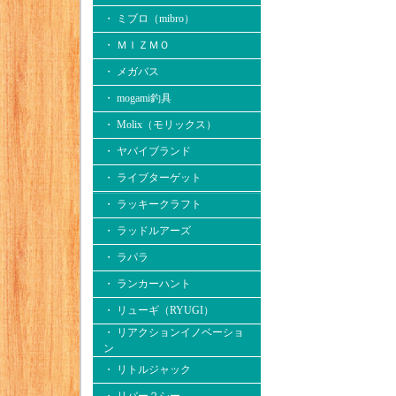
・ ミブロ（mibro）
・ ＭＩＺＭＯ
・ メガバス
・ mogami釣具
・ Molix（モリックス）
・ ヤバイブランド
・ ライブターゲット
・ ラッキークラフト
・ ラッドルアーズ
・ ラパラ
・ ランカーハント
・ リューギ（RYUGI）
・ リアクションイノベーショ
ン
・ リトルジャック