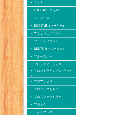
・ フィナ
・ FOLLOW（フォロー）
・ フーターズ
・ BOOYAH（ブーヤー）
・ フラッシュユニオン
・ ブラッディサムルアー
・ BRUTUS(ブルータス)
・ ブルーブルー
・ フレッドアーボガスト
・ フロントラインプロダクシ
ョン
・ プロフェッサー
・ プロジェクトゼロ
・ プロズファクトリー
・ フロッグ
・ ベイトブレス