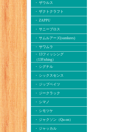
・ ザウルス
・ ザクトクラフト
・ ZAPPU
・ サニーブロス
・ サムルアーズ(sumlures)
・ サワムラ
・ 13フィッシング
（13Fishing）
・ シグナル
・ シックスセンス
・ ジップベイツ
・ ジークラック
・ シマノ
・ シモツケ
・ ジャクソン（Qu-on）
・ ジャッカル