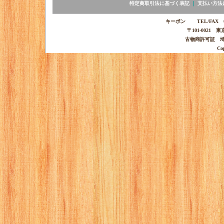
特定商取引法に基づく表記
｜
支払い方法
キーポン TEL/FAX 03-
〒101-0021 
古物商許可証 埼玉
Co