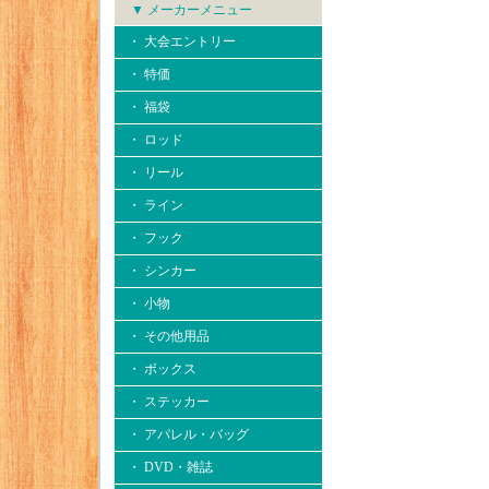
▼ メーカーメニュー
・ 大会エントリー
・ 特価
・ 福袋
・ ロッド
・ リール
・ ライン
・ フック
・ シンカー
・ 小物
・ その他用品
・ ボックス
・ ステッカー
・ アパレル・バッグ
・ DVD・雑誌