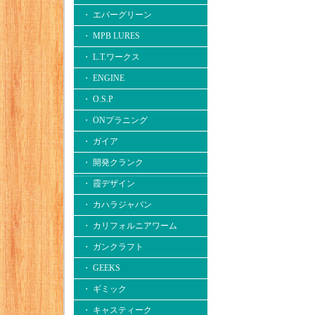
・ エバーグリーン
・ MPB LURES
・ L.T.ワークス
・ ENGINE
・ O.S.P
・ ONプラニング
・ ガイア
・ 開発クランク
・ 霞デザイン
・ カハラジャパン
・ カリフォルニアワーム
・ ガンクラフト
・ GEEKS
・ ギミック
・ キャスティーク