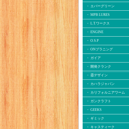
・ エバーグリーン
・ MPB LURES
・ L.T.ワークス
・ ENGINE
・ O.S.P
・ ONプラニング
・ ガイア
・ 開発クランク
・ 霞デザイン
・ カハラジャパン
・ カリフォルニアワーム
・ ガンクラフト
・ GEEKS
・ ギミック
・ キャスティーク