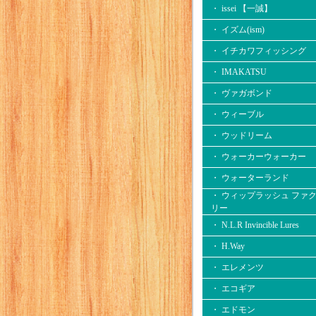
・ issei 【一誠】
・ イズム(ism)
・ イチカワフィッシング
・ IMAKATSU
・ ヴァガボンド
・ ウィーブル
・ ウッドリーム
・ ウォーカーウォーカー
・ ウォーターランド
・ ウィップラッシュ ファ
リー
・ N.L.R Invincible Lures
・ H.Way
・ エレメンツ
・ エコギア
・ エドモン