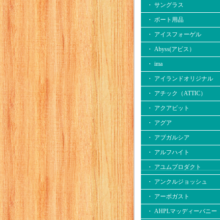
・ サングラス
・ ボート用品
・ アイスフォーゲル
・ Abyss(アビス）
・ ima
・ アイランドオリジナル
・ アチック（ATTIC）
・ アクアビット
・ アグア
・ アブガルシア
・ アルフハイト
・ アユムプロダクト
・ アンクルジョッシュ
・ アーボガスト
・ AHPLマッディーバニー