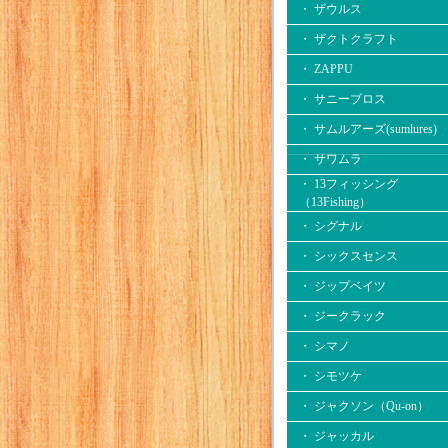
・ ザウルス
・ ザクトクラフト
・ ZAPPU
・ サニーブロス
・ サムルアーズ(sumlures)
・ サワムラ
・ 13フィッシング
（13Fishing）
・ シグナル
・ シックスセンス
・ ジップベイツ
・ ジークラック
・ シマノ
・ シモツケ
・ ジャクソン（Qu-on）
・ ジャッカル