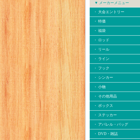
▼ メーカーメニュー
・ 大会エントリー
・ 特価
・ 福袋
・ ロッド
・ リール
・ ライン
・ フック
・ シンカー
・ 小物
・ その他用品
・ ボックス
・ ステッカー
・ アパレル・バッグ
・ DVD・雑誌